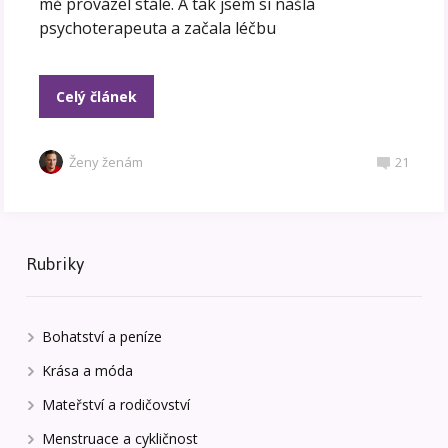
mě provázel stále. A tak jsem si našla
psychoterapeuta a začala léčbu
Celý článek
Ženy ženám
21
Rubriky
Bohatství a peníze
Krása a móda
Mateřství a rodičovství
Menstruace a cykličnost