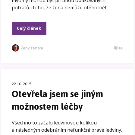
myomy mohou být příčinou opakovaných
potratů i toho, že žena nemůže otěhotnět
Celý článek
Ženy ženám
86
22.10. 2015
Otevřela jsem se jiným
možnostem léčby
Všechno to začalo ledvinovou kolikou
a následným odebráním nefunkční pravé ledviny.