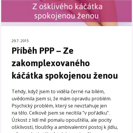
29.7. 2015
Příběh PPP – Ze
zakomplexovaného
káčátka spokojenou ženou
Tehdy, když jsem to viděla černé na bílém,
uvědomila jsem si, že mám opravdu problém.
Psychický problém, který se nevztahuje jen
na tělo. Celkově jsem se necítila "v pořádku".
Úzkost z lidí mě pomalu opouštěla, ale pocity
ošklivosti, tloušťky a ambivalentní postoj k jídlu,