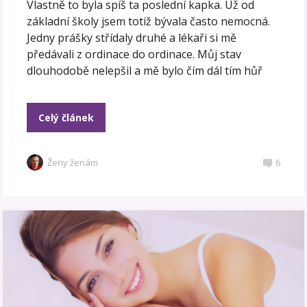
Vlastně to byla spíš ta poslední kapka. Už od
základní školy jsem totiž bývala často nemocná.
Jedny prášky střídaly druhé a lékaři si mě
předávali z ordinace do ordinace. Můj stav
dlouhodobě nelepšil a mě bylo čím dál tím hůř
Celý článek
Ženy ženám
6