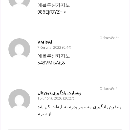
에볼루션카지노
986EjfOYZ+.>
Odpovědět
VMisAi
7 června, 2022 (0:44)
에볼루션카지노
543VMisAi:,&
Odpovědět
وبسایت یادگیری دیجیتال
16 února, 2026 (20:27)
پلتفرم یادگیری مستمر پدرم، سایه‌ات کم شد
از سرم