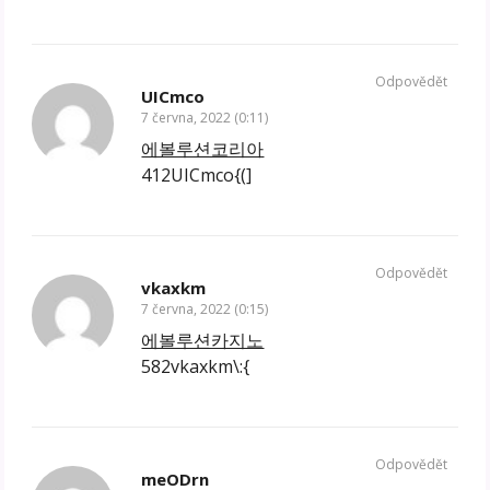
Odpovědět
UICmco
7 června, 2022 (0:11)
에볼루션코리아
412UICmco{(]
Odpovědět
vkaxkm
7 června, 2022 (0:15)
에볼루션카지노
582vkaxkm\:{
Odpovědět
meODrn