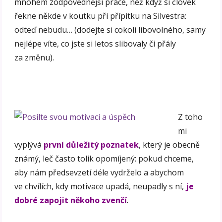
mnohem zodpovědnější práce, než když si člověk
řekne někde v koutku při přípitku na Silvestra:
odteď nebudu… (dodejte si cokoli libovolného, samy
nejlépe víte, co jste si letos slibovaly či přály
za změnu).
Z toho
mi
vyplývá
první důležitý poznatek
, který je obecně
známý, leč často tolik opomíjený: pokud chceme,
aby nám předsevzetí déle vydrželo a abychom
ve chvílích, kdy motivace upadá, neupadly s ní,
je
dobré zapojit někoho zvenčí
.