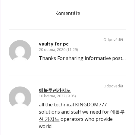
Komentáře
Odpovědět
vaulty for pc
20 dubna, 2020 (11:29)
Thanks For sharing informative post…
Odpovědět
에볼루션카지노
10 května, 2022 (9:05)
all the technical KINGDOM777
solutions and staff we need for
에볼루
션 카지노
operators who provide
world