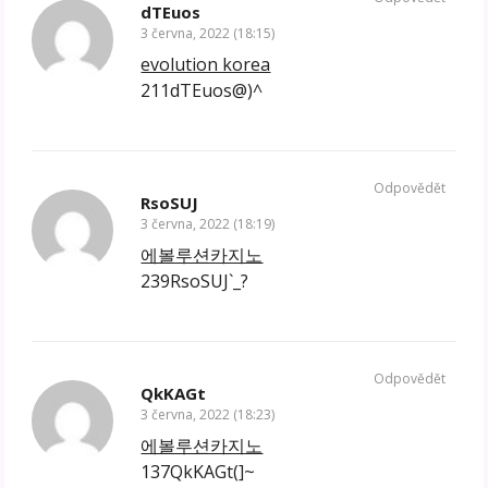
dTEuos
3 června, 2022 (18:15)
evolution korea
211dTEuos@)^
Odpovědět
RsoSUJ
3 června, 2022 (18:19)
에볼루션카지노
239RsoSUJ`_?
Odpovědět
QkKAGt
3 června, 2022 (18:23)
에볼루션카지노
137QkKAGt(]~