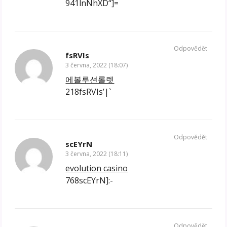
941lnNhXD“]=
Odpovědět
fsRVIs
3 června, 2022 (18:07)
에볼루션롤렛
218fsRVIs’|`
Odpovědět
scEYrN
3 června, 2022 (18:11)
evolution casino
768scEYrN]:-
Odpovědět