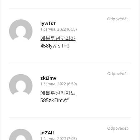
Odpovědět
lywfsT
1 června, 2022 (6:55)
에볼루션코리아
458lywfsT=:}
Odpovědět
zkEimv
1 června, 2022 (6:59)
에볼루션카지노
585zkEimv‘:“
Odpovědět
jdZAIl
1 června, 2022 (7:03)