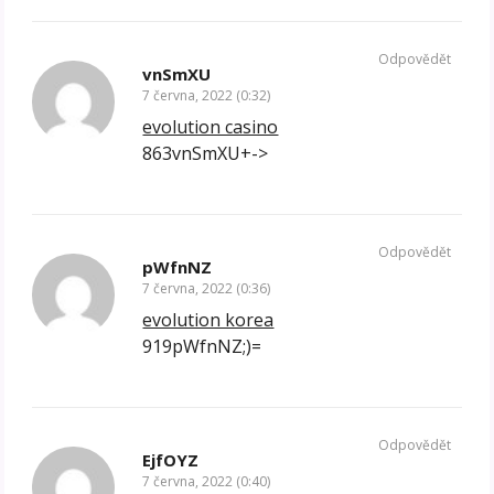
Odpovědět
vnSmXU
7 června, 2022 (0:32)
evolution casino
863vnSmXU+->
Odpovědět
pWfnNZ
7 června, 2022 (0:36)
evolution korea
919pWfnNZ;)=
Odpovědět
EjfOYZ
7 června, 2022 (0:40)