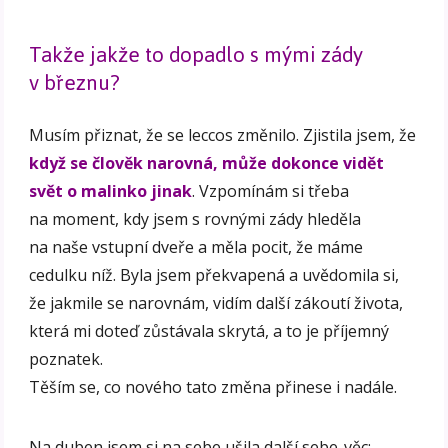
Takže jakže to dopadlo s mými zády
v březnu?
Musím přiznat, že se leccos změnilo. Zjistila jsem, že
když se člověk narovná, může dokonce vidět
svět o malinko jinak
. Vzpomínám si třeba
na moment, kdy jsem s rovnými zády hleděla
na naše vstupní dveře a měla pocit, že máme
cedulku níž. Byla jsem překvapená a uvědomila si,
že jakmile se narovnám, vidím další zákoutí života,
která mi doteď zůstávala skrytá, a to je příjemný
poznatek.
Těším se, co nového tato změna přinese i nadále.
Na duben jsem si na sebe ušila další sebe-věc: