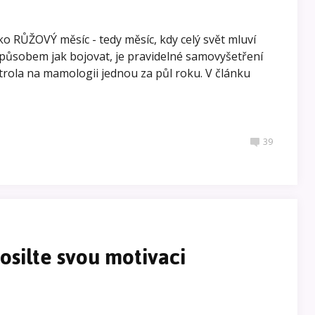
ko RŮŽOVÝ měsíc - tedy měsíc, kdy celý svět mluví
způsobem jak bojovat, je pravidelné samovyšetření
trola na mamologii jednou za půl roku. V článku
39
silte svou motivaci