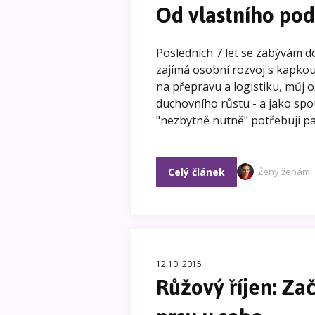
Od vlastního pod
Posledních 7 let se zabývám d
zajímá osobní rozvoj s kapkou 
na přepravu a logistiku, můj os
duchovního růstu - a jako sp
"nezbytně nutně" potřebuji p
Celý článek
Ženy ženám
12.10. 2015
Růžový říjen: Za