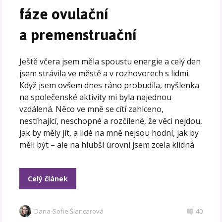
fáze ovulační
a premenstruační
Ještě včera jsem měla spoustu energie a celý den
jsem strávila ve městě a v rozhovorech s lidmi.
Když jsem ovšem dnes ráno probudila, myšlenka
na společenské aktivity mi byla najednou
vzdálená. Něco ve mně se cítí zahlceno,
nestíhající, neschopné a rozčílené, že věci nejdou,
jak by měly jít, a lidé na mně nejsou hodní, jak by
měli být – ale na hlubší úrovni jsem zcela klidná
Celý článek
Dana-Sofie Šlancarová
40