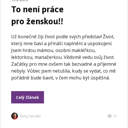
To není práce
pro ženskou!!
Už konečně žiji život podle svých představ! Život,
který mne baví a přináší naplnění a uspokojení.
Jsem hrdou mámou, osobní makléřkou,
lektorkou, manažerkou. Vědomě vedu svůj život.
Začátky pro mne ovšem tak bezvadné a příjemné
nebyly. Vůbec jsem netušila, kudy se vydat, co mě
pořádně bude bavit, v čem mohu být úspěšná.
Celý článek
Ženy ženám
17