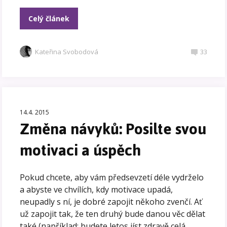
Celý článek
Kateřina Svobodová
33
14.4. 2015
Změna návyků: Posilte svou
motivaci a úspěch
Pokud chcete, aby vám předsevzetí déle vydrželo
a abyste ve chvílích, kdy motivace upadá,
neupadly s ní, je dobré zapojit někoho zvenčí. Ať
už zapojit tak, že ten druhý bude danou věc dělat
také (například: budete letos jíst zdravě celá