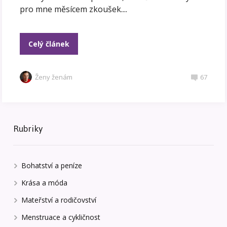
pro mne měsícem zkoušek....
Celý článek
Ženy ženám
67
Rubriky
Bohatství a peníze
Krása a móda
Mateřství a rodičovství
Menstruace a cykličnost