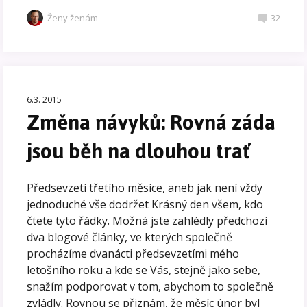
Ženy ženám
32
6.3. 2015
Změna návyků: Rovná záda
jsou běh na dlouhou trať
Předsevzetí třetího měsíce, aneb jak není vždy
jednoduché vše dodržet Krásný den všem, kdo
čtete tyto řádky. Možná jste zahlédly předchozí
dva blogové články, ve kterých společně
procházíme dvanácti předsevzetími mého
letošního roku a kde se Vás, stejně jako sebe,
snažím podporovat v tom, abychom to společně
zvládly. Rovnou se přiznám, že měsíc únor byl