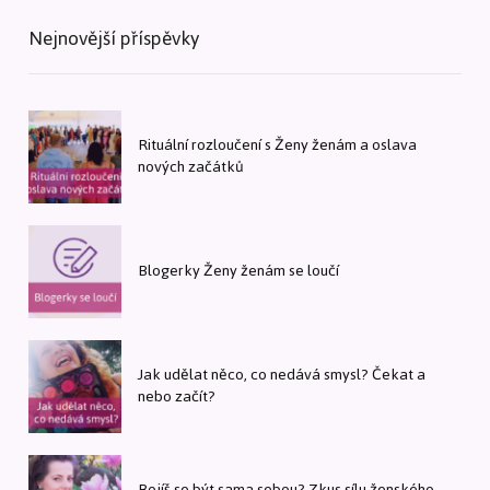
Nejnovější příspěvky
Rituální rozloučení s Ženy ženám a oslava
nových začátků
Blogerky Ženy ženám se loučí
Jak udělat něco, co nedává smysl? Čekat a
nebo začít?
Bojíš se být sama sebou? Zkus sílu ženského