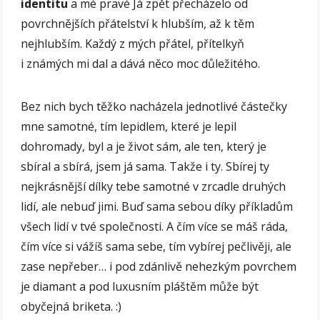
identitu
a mé pravé Já zpět přecházelo od
povrchnějších přátelství k hlubším, až k těm
nejhlubším. Každý z mých přátel, přítelkyň
i známých mi dal a dává něco moc důležitého.
Bez nich bych těžko nacházela jednotlivé částečky
mne samotné, tím lepidlem, které je lepil
dohromady, byl a je život sám, ale ten, který je
sbíral a sbírá, jsem já sama. Takže i ty. Sbírej ty
nejkrásnější dílky tebe samotné v zrcadle druhých
lidí, ale nebuď jimi. Buď sama sebou díky příkladům
všech lidí v tvé společnosti. A čím více se máš ráda,
čím více si vážíš sama sebe, tím vybírej pečlivěji, ale
zase nepřeber… i pod zdánlivě nehezkým povrchem
je diamant a pod luxusním pláštěm může být
obyčejná briketa. :)