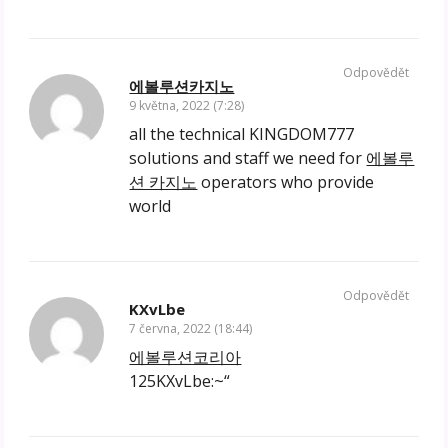
Odpovědět
에볼루션카지노
9 května, 2022 (7:28)
all the technical KINGDOM777
solutions and staff we need for
에볼루
션 카지노
operators who provide
world
Odpovědět
KXvLbe
7 června, 2022 (18:44)
에볼루션코리아
125KXvLbe:~“