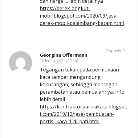
dan harga … lebih detailnya
https://derek-angkut-
mobil.blogspot.com/2020/09/jasa-
derek-mobil-palembang-batam.html
Odpovědět
Georgina Offermann
10 ledna, 2021 (23:13)
Tegangan tekan pada permukaan
kaca temper mengandung
kekurangan, sehingga mencegah
perambatan atau pemuaiannya, info
lebih detail
https://kontraktorpartisikaca.blogspo
t.com/2019/12/jasa-pembuatan-
partisi-kaca-1-di-pati.html