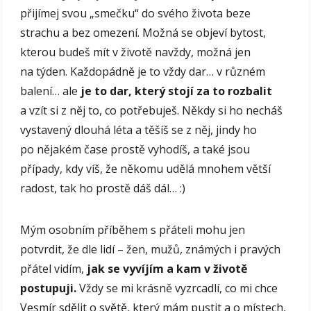
přijímej svou „smečku“ do svého života beze
strachu a bez omezení. Možná se objeví bytost,
kterou budeš mít v životě navždy, možná jen
na týden. Každopádně je to vždy dar… v různém
balení… ale
je to dar, který stojí za to rozbalit
a vzít si z něj to, co potřebuješ. Někdy si ho necháš
vystavený dlouhá léta a těšíš se z něj, jindy ho
po nějakém čase prostě vyhodíš, a také jsou
případy, kdy víš, že někomu udělá mnohem větší
radost, tak ho prostě dáš dál… :)
Mým osobním příběhem s přáteli mohu jen
potvrdit, že dle lidí – žen, mužů, známých i pravých
přátel vidím,
jak se vyvíjím a kam v životě
postupuji.
Vždy se mi krásně vyzrcadlí, co mi chce
Vesmír sdělit o světě, který mám pustit a o místech,