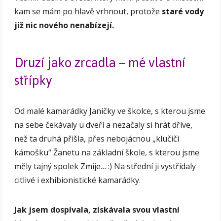
kam se mám po hlavě vrhnout, protože
staré vody
již nic nového nenabízejí.
Druzí jako zrcadla – mé vlastní
střípky
Od malé kamarádky Janičky ve školce, s kterou jsme
na sebe čekávaly u dveří a nezačaly si hrát dříve,
než ta druhá přišla, přes nebojácnou „klučičí
kámošku“ Žanetu na základní škole, s kterou jsme
měly tajný spolek Zmije… :) Na střední ji vystřídaly
citlivé i exhibionistické kamarádky.
Jak jsem dospívala, získávala svou vlastní