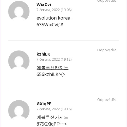
Odpovědět
WixCvi
7 června, 2022 (19:08)
evolution korea
635WixCvi;`#
Odpovědět
kzhiLK
7 června, 2022 (19:12)
에볼루션카지노
656kzhiLK^{>
Odpovědět
GXiqPF
7 června, 2022 (19:16)
에볼루션카지노
875GXiqPF*~<