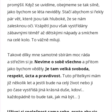
promýšlí. Když se uvidíme, obejmeme se tak silně,
jako bychom se léta neviděly. Stačí abychom si řekly
pár vět, které jsou tak hluboké, že se nám
zalesknou oči. Vzápětí jsou však vystřídány
zábavnými téměř až dětskými nápady a smíchem
na celé kolo. To vážně miluji.
Takové dílky mne samotné sbírám moc ráda
a střežím si je.
Nevíme o sobě všechno
a přitom
jako bychom věděly.
Je tam velká svoboda,
respekt, úcta a pravdivost.
Tuto přítelkyni mám
již několik let a jestli bude na celý život nebo ji
po čase vystřídá jiná krásná duše, kdoví…
každopádně to bude tak, jak má být… :)
Užívej si společnost sama sebe, proto aby sis