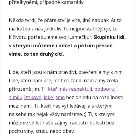
přítelkyněmi, případně kamarády.
Někdo tvrdí, že přátelství je více, jiný naopak. Ať to
má každá z nás jakkoliv, to nejpodstatnější je, že
k životu potřebujeme svoji „smečku“.
Skupinku lidí,
s kterými můžeme i mlčet a přitom přesně
víme, co ten druhý cítí.
Lidé, kteří jsou k nám pravdiví, otevření a my k nim.
Lidé, kteří nám přejí dobro, fandí nám a my zcela
přirozeně jim.
Ti, kteří nás respektují, podporují
a milují takové, jaké jsme
bez ohledu na rozdílnosti
mezi námi. Ti, kteří nás vyhledávají a s kterými
na sebe tak nějak vždy narážíme. :) Ti, s kterými
můžeme sdílet naše zájmy, radosti i bolesti bez
pocitu viny, studu nebo obav.