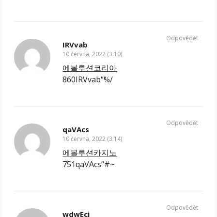
Odpovědět
IRVvab
10 června, 2022 (3:10)
에볼루션코리아
860IRVvab“%/
Odpovědět
qaVAcs
10 června, 2022 (3:14)
에볼루션카지노
751qaVAcs“#~
Odpovědět
wdwEcj