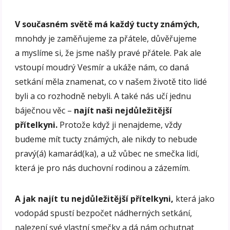
V současném světě má každý tucty známých,
mnohdy je zaměňujeme za přátele, důvěřujeme
a myslíme si, že jsme našly pravé přátele. Pak ale
vstoupí moudrý Vesmír a ukáže nám, co daná
setkání měla znamenat, co v našem životě tito lidé
byli a co rozhodně nebyli. A také nás učí jednu
báječnou věc –
najít naši nejdůležitější
přítelkyni.
Protože když ji nenajdeme, vždy
budeme mít tucty známých, ale nikdy to nebude
pravý(á) kamarád(ka), a už vůbec ne smečka lidí,
která je pro nás duchovní rodinou a zázemím.
A jak najít tu nejdůležitější přítelkyni,
která jako
vodopád spustí bezpočet nádherných setkání,
nalezení své vlastní smečky a dá nám ochutnat