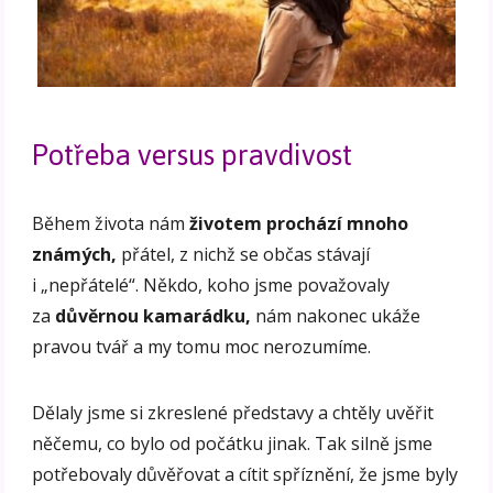
Potřeba versus pravdivost
Během života nám
životem prochází mnoho
známých,
přátel, z nichž se občas stávají
i „nepřátelé“. Někdo, koho jsme považovaly
za
důvěrnou kamarádku,
nám nakonec ukáže
pravou tvář a my tomu moc nerozumíme.
Dělaly jsme si zkreslené představy a chtěly uvěřit
něčemu, co bylo od počátku jinak. Tak silně jsme
potřebovaly důvěřovat a cítit spříznění, že jsme byly