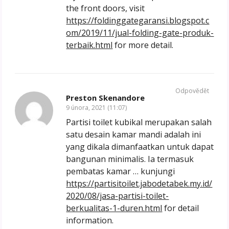
the front doors, visit
https://foldinggategaransi.blogspot.c
om/2019/11/jual-folding-gate-produk-
terbaik.html
for more detail.
Odpovědět
Preston Skenandore
9 února, 2021 (11:07)
Partisi toilet kubikal merupakan salah
satu desain kamar mandi adalah ini
yang dikala dimanfaatkan untuk dapat
bangunan minimalis. Ia termasuk
pembatas kamar … kunjungi
https://partisitoilet.jabodetabek.my.id/
2020/08/jasa-partisi-toilet-
berkualitas-1-duren.html
for detail
information.