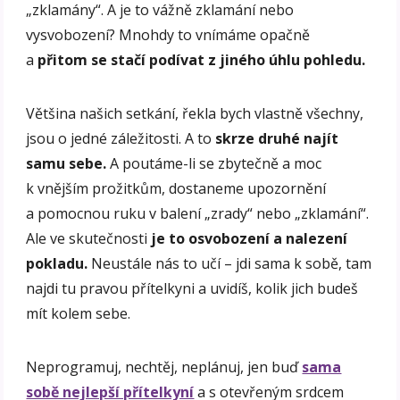
„zklamány“. A je to vážně zklamání nebo
vysvobození? Mnohdy to vnímáme opačně
a
přitom se stačí podívat z jiného úhlu pohledu.
Většina našich setkání, řekla bych vlastně všechny,
jsou o jedné záležitosti. A to
skrze druhé najít
samu sebe.
A poutáme-li se zbytečně a moc
k vnějším prožitkům, dostaneme upozornění
a pomocnou ruku v balení „zrady“ nebo „zklamání“.
Ale ve skutečnosti
je to osvobození a nalezení
pokladu.
Neustále nás to učí – jdi sama k sobě, tam
najdi tu pravou přítelkyni a uvidíš, kolik jich budeš
mít kolem sebe.
Neprogramuj, nechtěj, neplánuj, jen buď
sama
sobě nejlepší přítelkyní
a s otevřeným srdcem