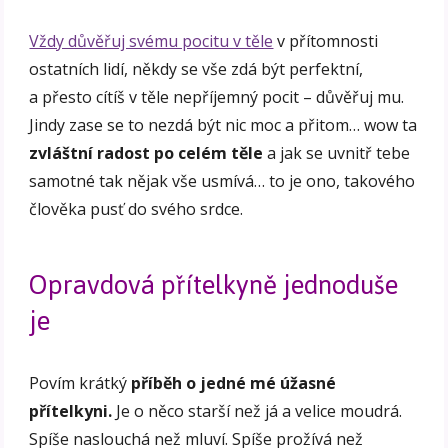
Vždy důvěřuj svému pocitu v těle
v přítomnosti
ostatních lidí, někdy se vše zdá být perfektní,
a přesto cítíš v těle nepříjemný pocit – důvěřuj mu.
Jindy zase se to nezdá být nic moc a přitom… wow ta
zvláštní radost po celém těle
a jak se uvnitř tebe
samotné tak nějak vše usmívá… to je ono, takového
člověka pusť do svého srdce.
Opravdová přítelkyně jednoduše
je
Povím krátký
příběh o jedné mé úžasné
přítelkyni.
Je o něco starší než já a velice moudrá.
Spíše naslouchá než mluví. Spíše prožívá než