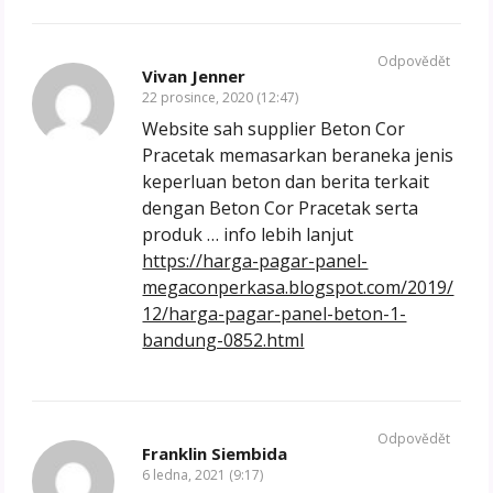
Odpovědět
Vivan Jenner
22 prosince, 2020 (12:47)
Website sah supplier Beton Cor
Pracetak memasarkan beraneka jenis
keperluan beton dan berita terkait
dengan Beton Cor Pracetak serta
produk … info lebih lanjut
https://harga-pagar-panel-
megaconperkasa.blogspot.com/2019/
12/harga-pagar-panel-beton-1-
bandung-0852.html
Odpovědět
Franklin Siembida
6 ledna, 2021 (9:17)