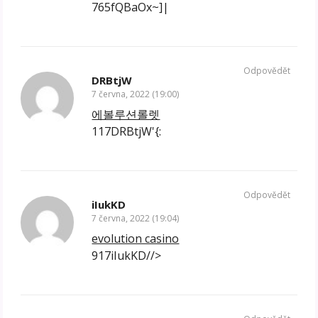
765fQBaOx~]|
Odpovědět
DRBtjW
7 června, 2022 (19:00)
에볼루션롤렛
117DRBtjW'{:
Odpovědět
iIukKD
7 června, 2022 (19:04)
evolution casino
917iIukKD//>