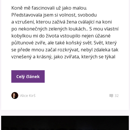
Koně mě fascinovali už jako malou.
Představovala jsem si volnost, svobodu
a vzrušení, kterou zažívá žena cválající na koni
po nekonečných zelených loukách... S mou vlastní
kobylkou mi do života vstoupilo nejen úžasné
půltunové zvíře, ale také koňský svět. Svět, který
se přede mnou začal rozkrývat, nebyl zdaleka tak
vznešený a krásný, jako zvířata, kterých se týkal
Celý článek
Alice Kirš
32