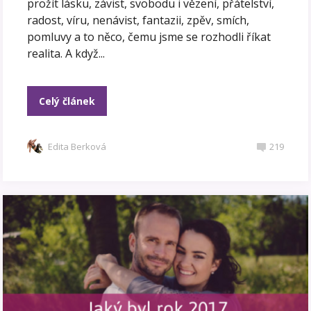
prožít lásku, závist, svobodu i vězení, přátelství,
radost, víru, nenávist, fantazii, zpěv, smích,
pomluvy a to něco, čemu jsme se rozhodli říkat
realita. A když...
Celý článek
Edita Berková
219