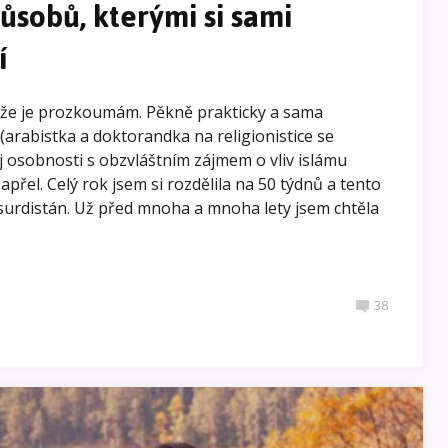
ůsobů, kterými si sami
í
, že je prozkoumám. Pěkně prakticky a sama
(arabistka a doktorandka na religionistice se
j osobnosti s obzvláštním zájmem o vliv islámu
apřel. Celý rok jsem si rozdělila na 50 týdnů a tento
surdistán. Už před mnoha a mnoha lety jsem chtěla
38