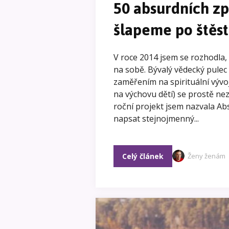
50 absurdních zp
šlapeme po štěst
V roce 2014 jsem se rozhodla
na sobě. Bývalý vědecký pulec 
zaměřením na spirituální vývo
na výchovu dětí) se prostě nez
roční projekt jsem nazvala Ab
napsat stejnojmenný...
Celý článek
Ženy ženám