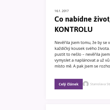
16.1. 2017
Co nabídne život
KONTROLU
Nevěřila jsem tomu, že by se v
každičký kousek svého života. A
pustit to nešlo – nevěřila jse
vymyslet a naplánovat a už vů
místo mě. A pak jsem se rozho
Celý článek
Stanislava S