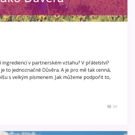
ší ingrediencí v partnerském vztahu? V přátelství?
 je to jednoznačně Důvěra. A je pro mě tak cenná,
 píšu s velkým písmenem. Jak můžeme podpořit to,
30