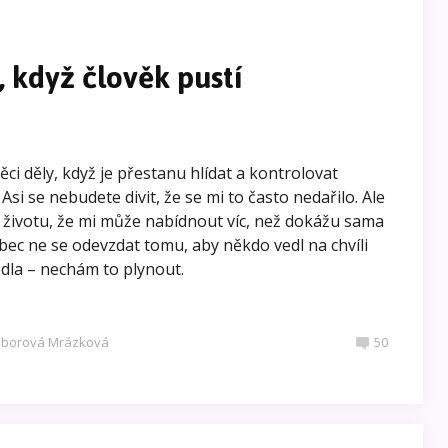
, když člověk pustí
ěci děly, když je přestanu hlídat a kontrolovat
si se nebudete divit, že se mi to často nedařilo. Ale
m životu, že mi může nabídnout víc, než dokážu sama
bec ne se odevzdat tomu, aby někdo vedl na chvíli
dla – nechám to plynout.
tiborová Mrázková
50