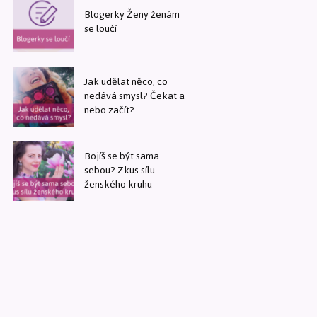
Blogerky Ženy ženám
se loučí
Jak udělat něco, co
nedává smysl? Čekat a
nebo začít?
Bojíš se být sama
sebou? Zkus sílu
ženského kruhu