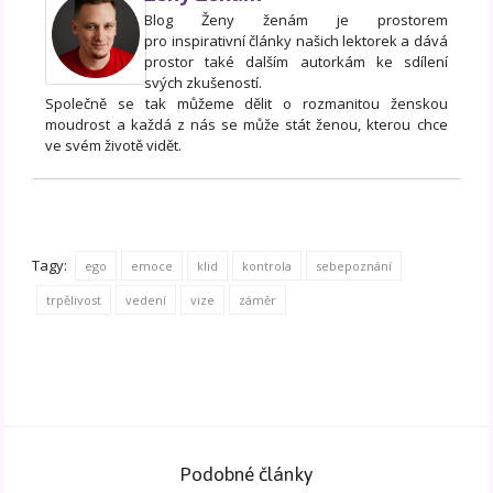
Blog Ženy ženám je prostorem
pro inspirativní články našich lektorek a dává
prostor také dalším autorkám ke sdílení
svých zkušeností.
Společně se tak můžeme dělit o rozmanitou ženskou
moudrost a každá z nás se může stát ženou, kterou chce
ve svém životě vidět.
Tagy:
ego
emoce
klid
kontrola
sebepoznání
trpělivost
vedení
vize
záměr
Podobné články