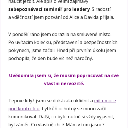
naučit jezdit. Ale spíš o velmi zajímavý
sebepoznávací seminář pro leadery
. S radostí
a vděčností jsem pozvání od Alice a Davida přijala.
V pondělí ráno jsem dorazila na smluvené místo.
Po uvítacím kolečku, představení a bezpečnostních
pokynech, jsme začali. Hned při prvním úkolu jsem
pochopila, že den bude víc než náročný.
Uvědomila jsem si, že musím popracovat na své
vlastní nervozitě.
Teprve když jsem se dokázala uklidnit a
mít emoce
pod kontrolou
, byl kůň ochotný se mnou začít
komunikovat. Další, co bylo nutné si vždy vyjasnit,
byl záměr. Co vlastně chci? Mám v tom jasno?