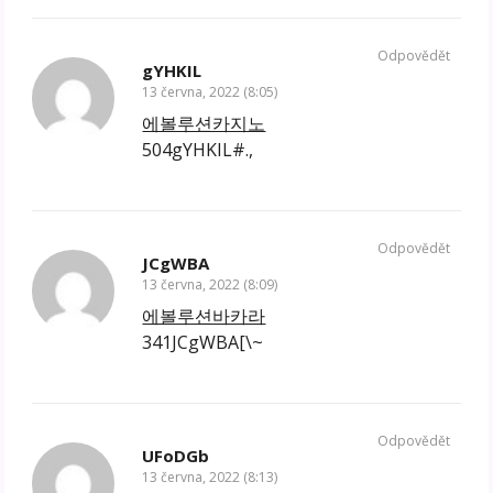
Odpovědět
gYHKIL
13 června, 2022 (8:05)
에볼루션카지노
504gYHKIL#.,
Odpovědět
JCgWBA
13 června, 2022 (8:09)
에볼루션바카라
341JCgWBA[\~
Odpovědět
UFoDGb
13 června, 2022 (8:13)