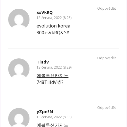
Odpovědět
xsVkRQ
13 června, 2022 (8:25)
evolution korea
300xsVkRQ&^#
Odpovědět
TlIIdV
13 června, 2022 (8:29)
에볼루션카지노
748TlIIdV!@?
Odpovědět
yZpeEN
13 června, 2022 (8:33)
에볼루션카지노