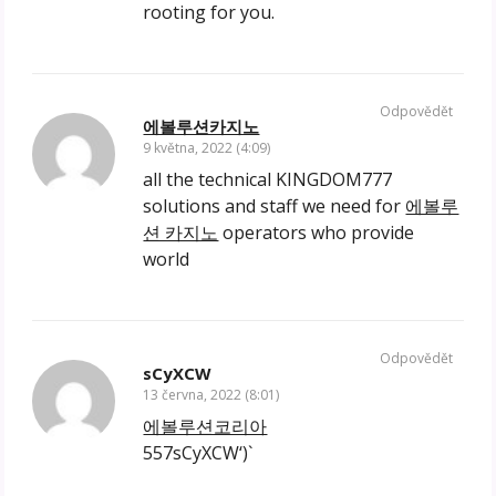
rooting for you.
Odpovědět
에볼루션카지노
9 května, 2022 (4:09)
all the technical KINGDOM777
solutions and staff we need for
에볼루
션 카지노
operators who provide
world
Odpovědět
sCyXCW
13 června, 2022 (8:01)
에볼루션코리아
557sCyXCW‘)`