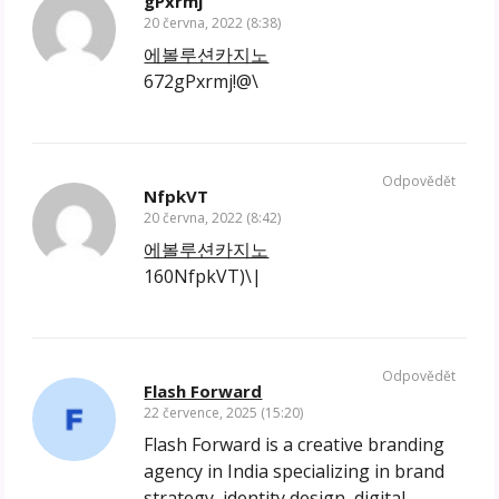
gPxrmj
20 června, 2022 (8:38)
에볼루션카지노
672gPxrmj!@\
Odpovědět
NfpkVT
20 června, 2022 (8:42)
에볼루션카지노
160NfpkVT)\|
Odpovědět
Flash Forward
22 července, 2025 (15:20)
Flash Forward is a creative branding
agency in India specializing in brand
strategy, identity design, digital