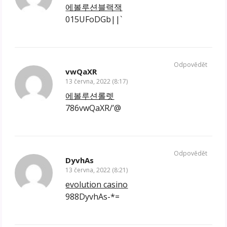
에볼루션블랙잭
015UFoDGb||`
Odpovědět
vwQaXR
13 června, 2022 (8:17)
에볼루션롤렛
786vwQaXR/’@
Odpovědět
DyvhAs
13 června, 2022 (8:21)
evolution casino
988DyvhAs-*=