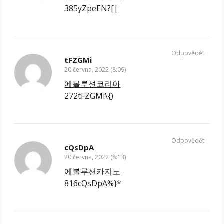
385yZpeEN?[|
Odpovědět
tFZGMi
20 června, 2022 (8:09)
에볼루션코리아
272tFZGMi\{)
Odpovědět
cQsDpA
20 června, 2022 (8:13)
에볼루션카지노
816cQsDpA%}*