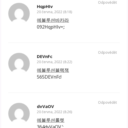
Odpovědět
HqpHIv
20 června, 2022 (8:18)
에볼루션바카라
092HqpHIv=;:
Odpovědět
DEVnFc
20 června, 2022 (8:22)
에볼루션블랙잭
565DEVnFc!
Odpovědět
dvVaOV
20 června, 2022 (8:26)
에볼루션롤렛
364dvVaOV.‘: