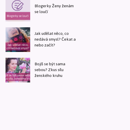
Blogerky Ženy ženám
se loučí
Jak udělat něco, co
nedává smysl? Čekat a
nebo začít?
Bojíš se být sama
sebou? Zkus sílu
ženského kruhu