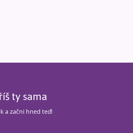
říš ty sama
ek a začni hned teď!