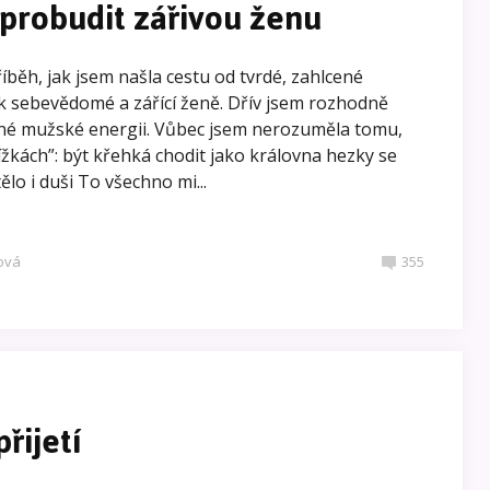
ě probudit zářivou ženu
říběh, jak jsem našla cestu od tvrdé, zahlcené
sebevědomé a zářící ženě. Dřív jsem rozhodně
silné mužské energii. Vůbec jsem nerozuměla tomu,
ížkách”: být křehká chodit jako královna hezky se
lo i duši To všechno mi...
ová
355
řijetí