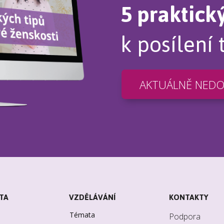
5 praktick
k posílení 
AKTUÁLNĚ NED
TA
VZDĚLÁVÁNÍ
KONTAKTY
Témata
Podpora