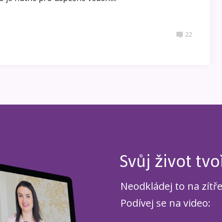
22
Svůj život tvo
Neodkládej to na zítř
Podívej se na video: