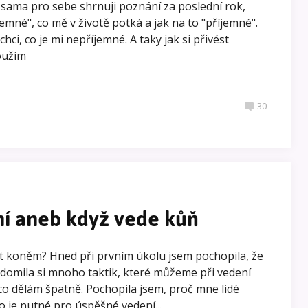
i sama pro sebe shrnuji poznání za poslední rok,
jemné", co mě v životě potká a jak na to "příjemné".
chci, co je mi nepříjemné. A taky jak si přivést
toužím
30
ní aneb když vede kůň
ést koněm? Hned při prvním úkolu jsem pochopila, že
domila si mnoho taktik, které můžeme při vedení
 co dělám špatně. Pochopila jsem, proč mne lidé
o je nutné pro úspěšné vedení...