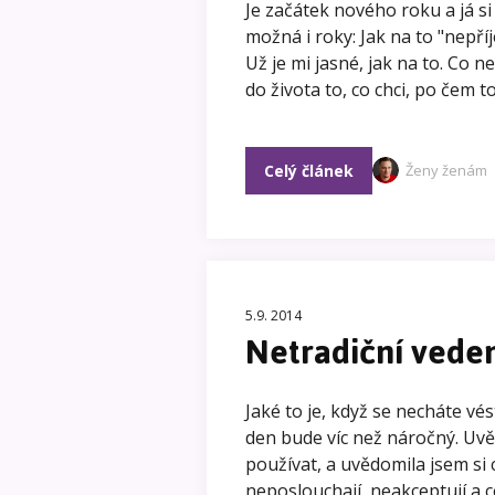
Je začátek nového roku a já s
možná i roky: Jak na to "nepří
Už je mi jasné, jak na to. Co ne
do života to, co chci, po čem 
Celý článek
Ženy ženám
5.9. 2014
Netradiční vede
Jaké to je, když se necháte v
den bude víc než náročný. Uvě
používat, a uvědomila jsem si
neposlouchají, neakceptují a c