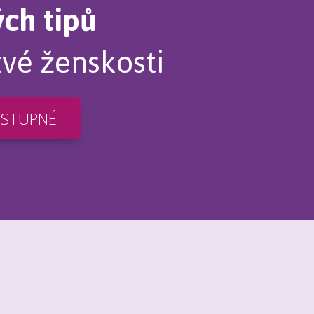
ých tipů
tvé ženskosti
OSTUPNÉ