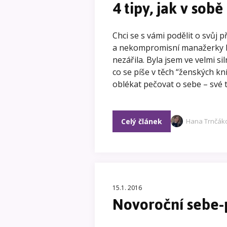
4 tipy, jak v sob
Chci se s vámi podělit o svůj p
a nekompromisní manažerky k 
nezářila. Byla jsem ve velmi 
co se píše v těch “ženských kn
oblékat pečovat o sebe – své tě
Celý článek
Hana Trnčák
15.1. 2016
Novoroční sebe-p