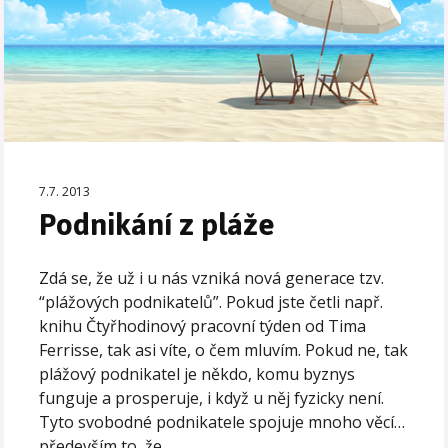
7.7. 2013
Podnikání z pláže
Zdá se, že už i u nás vzniká nová generace tzv.
“plážových podnikatelů”. Pokud jste četli např.
knihu Čtyřhodinový pracovní týden od Tima
Ferrisse, tak asi víte, o čem mluvím. Pokud ne, tak
plážový podnikatel je někdo, komu byznys
funguje a prosperuje, i když u něj fyzicky není.
Tyto svobodné podnikatele spojuje mnoho věcí…
především to, že ...