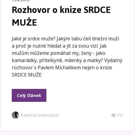
Rozhovor o knize SRDCE
MUŽE
Jaké je srdce muže? Jakým tabu čelí dnešní muži
a proč je nutné hledat a jít za svou vizí. Jak
mužům můžeme pomáhat my, ženy - jako
kamarádky, přítelkyně, milenky a matky? Vydatný
rozhovor s Pavlem Michalikem nejen o knize
SRDCE MUŽE
Celý článek
Kateřina Svobodová
712