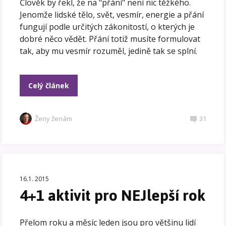
Člověk by řekl, že na "přání" není nic těžkého.
Jenomže lidské tělo, svět, vesmír, energie a přání
fungují podle určitých zákonitostí, o kterých je
dobré něco vědět. Přání totiž musíte formulovat
tak, aby mu vesmír rozuměl, jedině tak se splní.
Celý článek
Ženy ženám
31
16.1. 2015
4+1 aktivit pro NEJlepší rok
Přelom roku a měsíc leden jsou pro většinu lidí