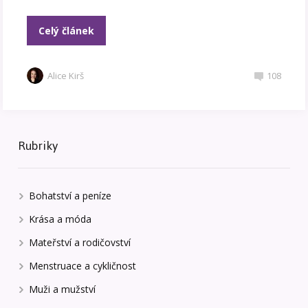
Celý článek
Alice Kirš
108
Rubriky
Bohatství a peníze
Krása a móda
Mateřství a rodičovství
Menstruace a cykličnost
Muži a mužství