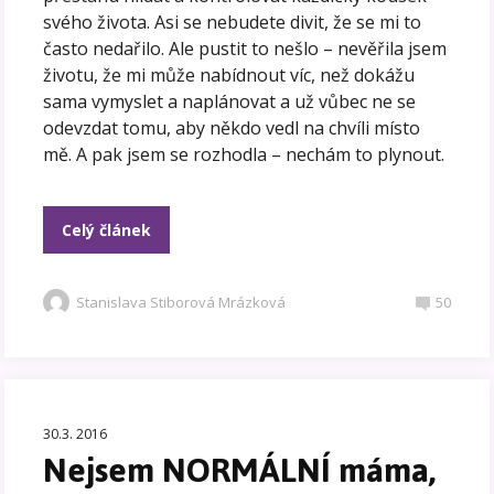
svého života. Asi se nebudete divit, že se mi to
často nedařilo. Ale pustit to nešlo – nevěřila jsem
životu, že mi může nabídnout víc, než dokážu
sama vymyslet a naplánovat a už vůbec ne se
odevzdat tomu, aby někdo vedl na chvíli místo
mě. A pak jsem se rozhodla – nechám to plynout.
Celý článek
Stanislava Stiborová Mrázková
50
30.3. 2016
Nejsem NORMÁLNÍ máma,