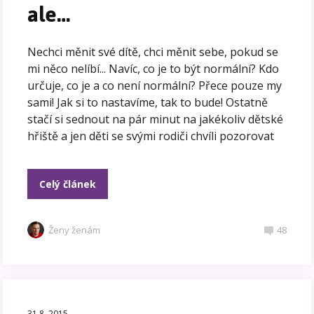
ale…
Nechci měnit své dítě, chci měnit sebe, pokud se
mi něco nelíbí... Navíc, co je to být normální? Kdo
určuje, co je a co není normální? Přece pouze my
sami! Jak si to nastavíme, tak to bude! Ostatně
stačí si sednout na pár minut na jakékoliv dětské
hřiště a jen děti se svými rodiči chvíli pozorovat
Celý článek
Ženy ženám
48
31.8. 2015