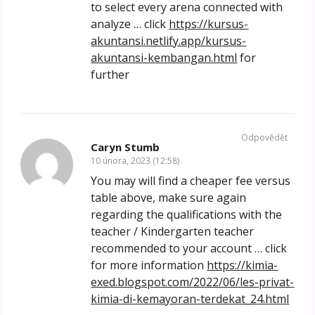
to select every arena connected with
analyze … click
https://kursus-
akuntansi.netlify.app/kursus-
akuntansi-kembangan.html
for
further
Odpovědět
Caryn Stumb
10 února, 2023 (12:58)
You may will find a cheaper fee versus
table above, make sure again
regarding the qualifications with the
teacher / Kindergarten teacher
recommended to your account … click
for more information
https://kimia-
exed.blogspot.com/2022/06/les-privat-
kimia-di-kemayoran-terdekat_24.html