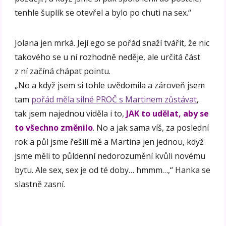
tenhle šuplík se otevřel a bylo po chuti na sex.“
Jolana jen mrká. Její ego se pořád snaží tvářit, že nic
takového se u ní rozhodně neděje, ale určitá část
z ní začíná chápat pointu.
„No a když jsem si tohle uvědomila a zároveň jsem
tam
pořád měla silné PROČ s Martinem zůstávat
,
tak jsem najednou viděla i to,
JAK to udělat, aby se
to všechno změnilo
. No a jak sama víš, za poslední
rok a půl jsme řešili mě a Martina jen jednou, když
jsme měli to půldenní nedorozumění kvůli novému
bytu. Ale sex, sex je od té doby… hmmm…,“ Hanka se
slastně zasní.