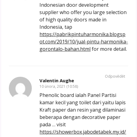
Indonesian door development
supplier who offer you large selection
of high quality doors made in
Indonesia, tap
https://pabrikpintuharmonika.blogsp
ot.com/2019/10/jual-pintu-harmonika-
gorontalo-bahan.html
for more detail.
Odpovědět
Valentin Aughe
10 února, 2021 (10:58)
Phenolic board ialah Panel Partisi
kamar kecil yang toilet dari yaitu lapis
Kraft paper dan resin yang dilaminasi
beberapa dengan decorative paper
pada … visit
https://showerbox.jabodetabek.my.id/