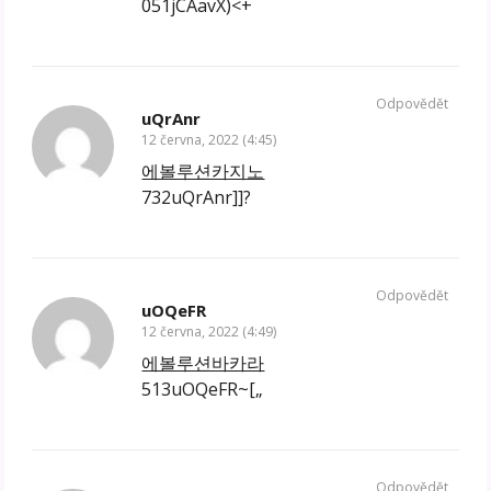
051jCAavX)<+
Odpovědět
uQrAnr
12 června, 2022 (4:45)
에볼루션카지노
732uQrAnr]]?
Odpovědět
uOQeFR
12 června, 2022 (4:49)
에볼루션바카라
513uOQeFR~[„
Odpovědět