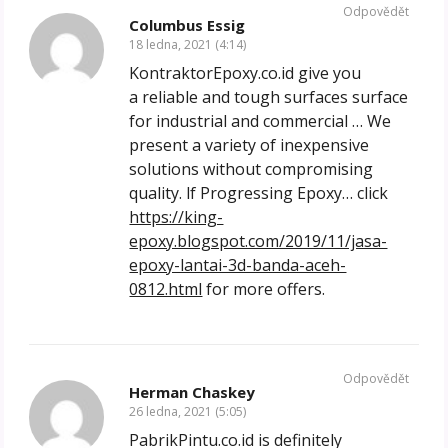
Odpovědět
Columbus Essig
18 ledna, 2021 (4:14)
KontraktorEpoxy.co.id give you
a reliable and tough surfaces surface
for industrial and commercial … We
present a variety of inexpensive
solutions without compromising
quality. lf Progressing Epoxy… click
https://king-
epoxy.blogspot.com/2019/11/jasa-
epoxy-lantai-3d-banda-aceh-
0812.html
for more offers.
Odpovědět
Herman Chaskey
26 ledna, 2021 (5:05)
PabrikPintu.co.id is definitely