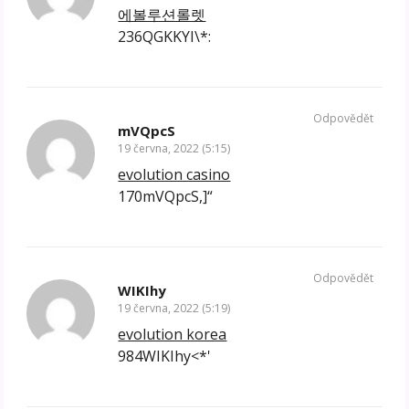
에볼루션롤렛
236QGKKYI\*:
Odpovědět
mVQpcS
19 června, 2022 (5:15)
evolution casino
170mVQpcS,]“
Odpovědět
WIKIhy
19 června, 2022 (5:19)
evolution korea
984WIKIhy<*'