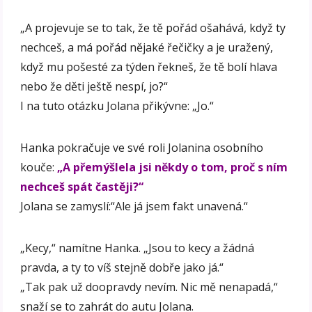
„A projevuje se to tak, že tě pořád ošahává, když ty
nechceš, a má pořád nějaké řečičky a je uražený,
když mu pošesté za týden řekneš, že tě bolí hlava
nebo že děti ještě nespí, jo?“
I na tuto otázku Jolana přikývne: „Jo.“
Hanka pokračuje ve své roli Jolanina osobního
kouče:
„A přemýšlela jsi někdy o tom, proč s ním
nechceš spát častěji?“
Jolana se zamyslí:“Ale já jsem fakt unavená.“
„Kecy,“ namítne Hanka. „Jsou to kecy a žádná
pravda, a ty to víš stejně dobře jako já.“
„Tak pak už doopravdy nevím. Nic mě nenapadá,“
snaží se to zahrát do autu Jolana.