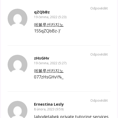
Odpovědět
qZQbBz
19 června, 2022 (5:23)
에볼루션카지노
155qZQbBz-)‘
Odpovědět
zHsGHv
19 června, 2022 (5:27)
에볼루션카지노
077zHsGHv\%_
Odpovědět
Ernestina Lesly
8 února, 2023 (9:59)
Jabodetabek private tutoring services