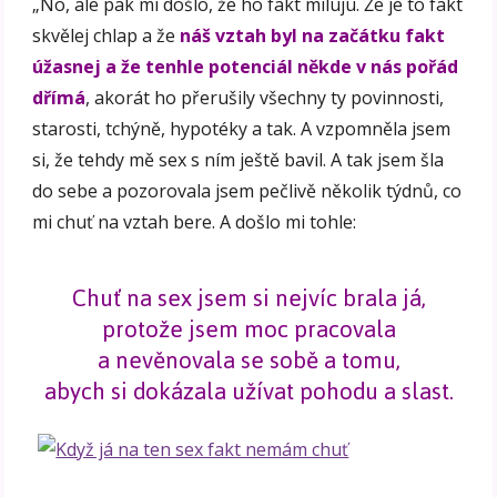
„No, ale pak mi došlo, že ho fakt miluju. Že je to fakt
skvělej chlap a že
náš vztah byl na začátku fakt
úžasnej a že tenhle potenciál někde v nás pořád
dřímá
, akorát ho přerušily všechny ty povinnosti,
starosti, tchýně, hypotéky a tak. A vzpomněla jsem
si, že tehdy mě sex s ním ještě bavil. A tak jsem šla
do sebe a pozorovala jsem pečlivě několik týdnů, co
mi chuť na vztah bere. A došlo mi tohle:
Chuť na sex jsem si nejvíc brala já,
protože jsem moc pracovala
a nevěnovala se sobě a tomu,
abych si dokázala užívat pohodu a slast.