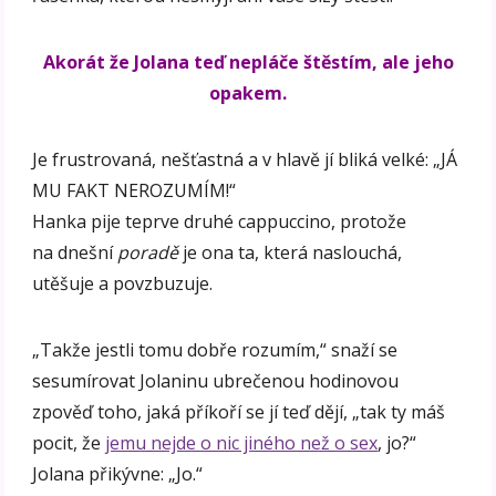
Akorát že Jolana teď nepláče štěstím, ale jeho
opakem.
Je frustrovaná, nešťastná a v hlavě jí bliká velké: „JÁ
MU FAKT NEROZUMÍM!“
Hanka pije teprve druhé cappuccino, protože
na dnešní
poradě
je ona ta, která naslouchá,
utěšuje a povzbuzuje.
„Takže jestli tomu dobře rozumím,“ snaží se
sesumírovat Jolaninu ubrečenou hodinovou
zpověď toho, jaká příkoří se jí teď dějí, „tak ty máš
pocit, že
jemu nejde o nic jiného než o sex
, jo?“
Jolana přikývne: „Jo.“