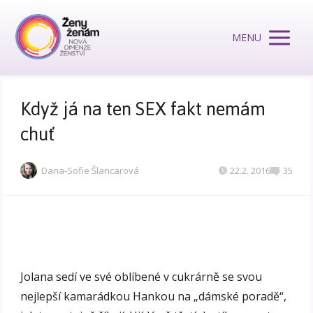
MENU
Když já na ten SEX fakt nemám
chuť
Dana-Sofie Šlancarová
22.2. 2016
35
Jolana sedí ve své oblíbené v cukrárně se svou
nejlepší kamarádkou Hankou na „dámské poradě“,