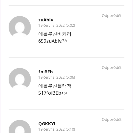
Odpovědět
zuAbIv
19 června, 2022 (5:02)
에볼루션바카라
659zuAbIv;?^
Odpovědět
foiBEb
19 června, 2022 (5:06)
에볼루션블랙잭
517foiBEb>:>
Odpovědět
QGKKYI
19 června, 2022 (5:10)