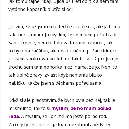
jak tomu tajně říkají. Ujídá už třetí dortík a sem tam
vytáhne kapesník a utře si oči.
„Já vím, že už jsem ti to teď říkala třikrát, ale já tomu
fakt nerozumím. Já myslím, že se máme pořád rádi.
Samozřejmě, není to taková ta zamilovanost, jako
to bylo na začátku, ale něco k němu pořád cítím, to
jo. Jsme spolu dvanáct let, no tak to se už projevuje
trochu sem tam ponorka mezi náma, že jo. Není to
tak úplně žhavý, zvlášť když nemáme blízko
babičku, takže jsem s děckama pořád sama.
Když si ale představím, že bych byla bez něj, tak je
mi smutno, takže si
myslím, že ho mám pořád
ráda
. A myslím, že i on mě má ještě pořád rád.
Za celý ty leta mi ani jednou nezahnul a vždycky