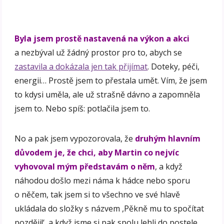
Byla jsem prostě nastavená na výkon a akci
a nezbýval už žádný prostor pro to, abych se
zastavila a dokázala jen tak přijímat
. Doteky, péči,
energii… Prostě jsem to přestala umět. Vím, že jsem
to kdysi uměla, ale už strašně dávno a zapomněla
jsem to. Nebo spíš: potlačila jsem to.
No a pak jsem vypozorovala, že
druhým hlavním
důvodem je, že chci, aby Martin co nejvíc
vyhovoval mým představám o něm
, a když
náhodou došlo mezi náma k hádce nebo sporu
o něčem, tak jsem si to všechno ve své hlavě
ukládala do složky s názvem ,Pěkně mu to spočítat
později!‘, a když jsme si pak spolu lehli do postele,