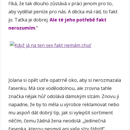
říká, že tak dlouho zůstává v práci jenom pro to,
aby vydělal peníze pro nás. A děcka má rád, to fakt
jo. Taťka je dobrej.
Ale té jeho potřebě fakt
nerozumím
.“
Jolana si opět utře opatrně oko, aby si nerozmazala
řasenku. Má sice voděodolnou, ale zrovna tahle
značka nějak hůř odolává dámským slzám. Znovu ji
napadne, že by to měla u výrobce reklamovat nebo
mu aspoň dát dobrý tip, jak si vylepšit sortiment
něčím, čemu žádná žena neodolá: „Jedinečná
řasenka, kterou nesmyjí ani vaše slzy štěstí!“