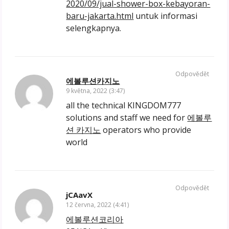
2020/09/jual-shower-box-kebayoran-
baru-jakarta.html
untuk informasi
selengkapnya.
Odpovědět
에볼루션카지노
9 května, 2022 (3:47)
all the technical KINGDOM777
solutions and staff we need for
에볼루
션 카지노
operators who provide
world
Odpovědět
jCAavX
12 června, 2022 (4:41)
에볼루션코리아