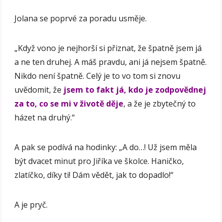
Jolana se poprvé za poradu usměje.
„Když vono je nejhorší si přiznat, že špatně jsem já
a ne ten druhej. A máš pravdu, ani já nejsem špatně.
Nikdo není špatně. Celý je to vo tom si znovu
uvědomit, že
jsem to fakt já, kdo je zodpovědnej
za to, co se mi v životě děje
, a že je zbytečný to
házet na druhý.“
A pak se podívá na hodinky: „A do…! Už jsem měla
být dvacet minut pro Jiříka ve školce. Haničko,
zlatíčko, díky ti! Dám vědět, jak to dopadlo!“
A je pryč.