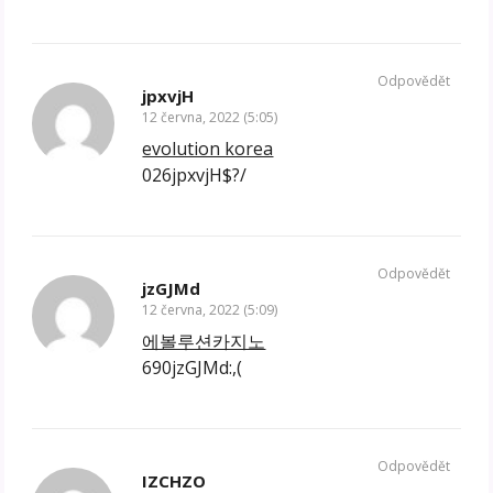
Odpovědět
jpxvjH
12 června, 2022 (5:05)
evolution korea
026jpxvjH$?/
Odpovědět
jzGJMd
12 června, 2022 (5:09)
에볼루션카지노
690jzGJMd:,(
Odpovědět
IZCHZO