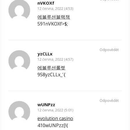
nVKOXf
12 června, 2022 (4:53)
에볼루션블랙잭
591nVKOXf>$;
Odpovědět
yzCLLx
12 června, 2022 (4:57)
에볼루션롤렛
958yzCLLx_'{
Odpovědět
wUNPzz
12 června, 2022 (5:01)
evolution casino
410wUNPzz[!{