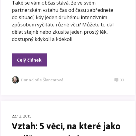
Také se vám občas stává, že ve svém
partnerském vztahu čas od času zabřednete
do situací, kdy jeden druhému intenzivním
způsobem vyčítáte různé věci? Můžete to dál
dělat stejně nebo zkusíte jeden prostý lék,
dostupný kdykoli a kdekoli
Celý článek
Dana-Sofie Šlancarová
33
22.12. 2015
Vztah: 5 věcí, na které jako