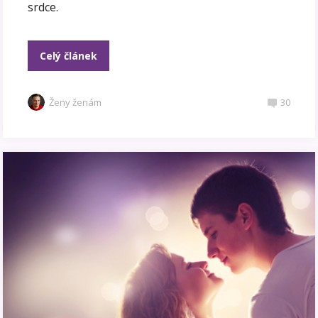
srdce.
Celý článek
Ženy ženám
30