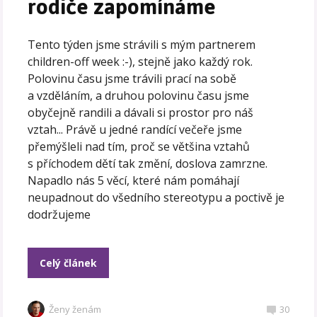
rodiče zapomínáme
Tento týden jsme strávili s mým partnerem
children-off week :-), stejně jako každý rok.
Polovinu času jsme trávili prací na sobě
a vzděláním, a druhou polovinu času jsme
obyčejně randili a dávali si prostor pro náš
vztah... Právě u jedné randící večeře jsme
přemýšleli nad tím, proč se většina vztahů
s příchodem dětí tak změní, doslova zamrzne.
Napadlo nás 5 věcí, které nám pomáhají
neupadnout do všedního stereotypu a poctivě je
dodržujeme
Celý článek
Ženy ženám
30