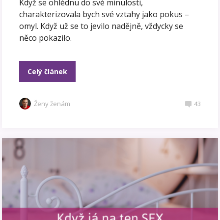
Když se ohlédnu do své minulosti,
charakterizovala bych své vztahy jako pokus –
omyl. Když už se to jevilo nadějně, vždycky se
něco pokazilo.
Celý článek
Ženy ženám
43