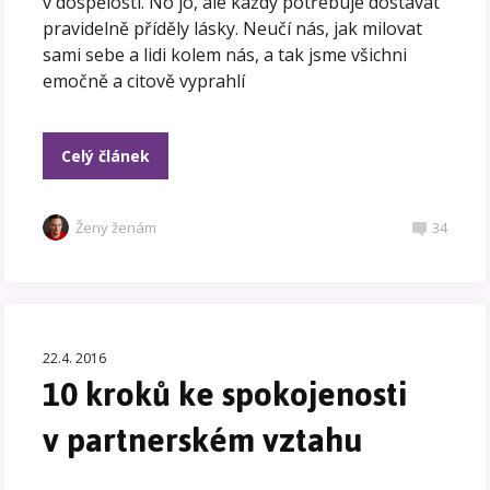
v dospělosti. No jo, ale každý potřebuje dostávat
pravidelně příděly lásky. Neučí nás, jak milovat
sami sebe a lidi kolem nás, a tak jsme všichni
emočně a citově vyprahlí
Celý článek
Ženy ženám
34
22.4. 2016
10 kroků ke spokojenosti
v partnerském vztahu