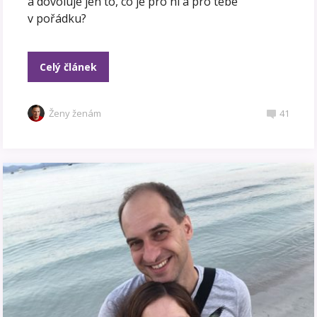
a dovoluje jen to, co je pro ní a pro tebe
v pořádku?
Celý článek
Ženy ženám
41