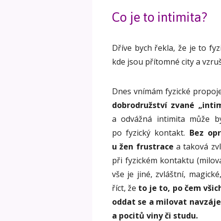
Co je to intimita?
Dříve bych řekla, že je to f
kde jsou přítomné city a vzruš
Dnes vnímám fyzické propoje
dobrodružství zvané „intim
a odvážná intimita může b
po fyzický kontakt.
Bez opr
u žen frustrace
a taková zvl
při fyzickém kontaktu (milov
vše je jiné, zvláštní, magic
říct, že
to je to, po čem všic
oddat se a milovat navzáj
a pocitů viny či studu.