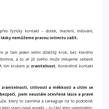
řes fyzický kontakt – dotek, mazlení, milování,
 lásky nemůžeme pravou intimitu zažít.
e je tam jeden velmi důležitý krok, bez kterého
ítomna, a to ať již svého muže milujeme sebevíc
A tím krokem je
zranitelnost.
Konkrétně kontakt
ranitelnosti, citlivosti a měkkosti a cítím se
v bezpečí, jsem neustále otevřená lásce a pravé
muže, který to zavnímá a zareaguje na to podobně.
i jeho staro-nový aspekt – tu část jeho samotného,