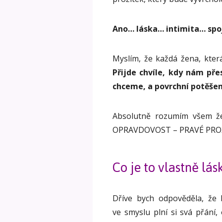
Ano… láska… intimita… spo
Myslím, že každá žena, kter
Přijde chvíle, kdy nám př
chceme, a povrchní potěšení
Absolutně rozumím všem že
OPRAVDOVOST – PRAVÉ PROŽ
Co je to vlastně lás
Dříve bych odpověděla, že 
ve smyslu plní si svá přání,