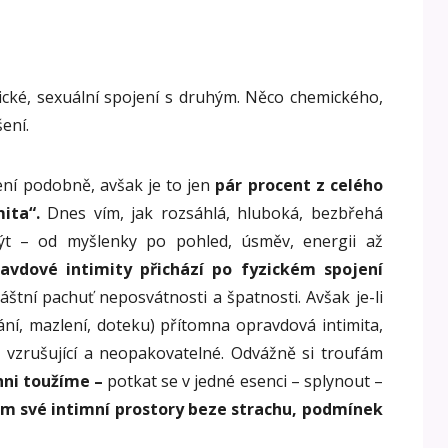
yzické, sexuální spojení s druhým. Něco chemického,
ení.
ní podobně, avšak je to jen
pár procent z celého
ita“.
Dnes vím, jak rozsáhlá, hluboká, bezbřehá
ýt – od myšlenky po pohled, úsměv, energii až
avdové intimity přichází po fyzickém spojení
áštní pachuť neposvátnosti a špatnosti. Avšak je-li
ání, mazlení, doteku) přítomna opravdová intimita,
ké, vzrušující a neopakovatelné. Odvážně si troufám
hni toužíme –
potkat se v jedné esenci – splynout –
em své intimní prostory beze strachu, podmínek