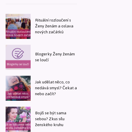
Rituální rozloučení s
Ženy ženám a oslava
nových začátků
Blogerky Ženy ženám
se loučí
Jak udělat něco, co
nedává smysl? Čekat a
nebo začít?
Bojíš se být sama
sebou? Zkus sílu
ženského kruhu