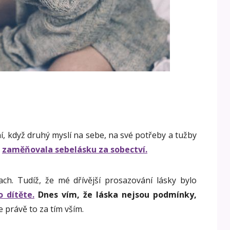
ní, když druhý myslí na sebe, na své potřeby a tužby
h
zaměňovala sebelásku za sobectví.
ach. Tudíž, že mé dřívější prosazování lásky bylo
 dítěte.
Dnes vím, že láska nejsou podmínky,
e právě to za tím vším.