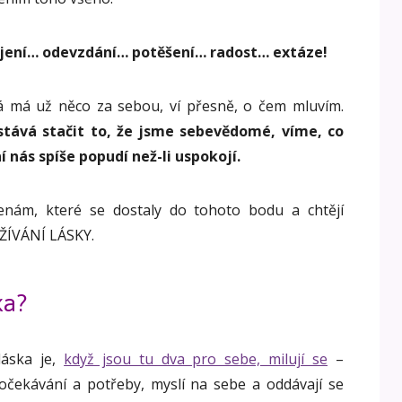
jení… odevzdání… potěšení… radost… extáze!
á má už něco za sebou, ví přesně, o čem mluvím.
estává stačit to, že jsme sebevědomé, víme, co
 nás spíše popudí než-li uspokojí.
nám, které se dostaly do tohoto bodu a chtějí
ÍVÁNÍ LÁSKY.
ka?
láska je,
když jsou tu dva pro sebe, milují se
–
 očekávání a potřeby, myslí na sebe a oddávají se