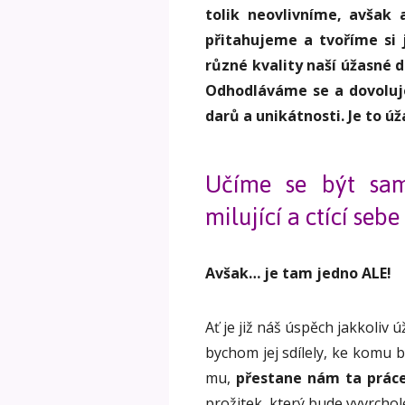
tolik neovlivníme, avšak
přitahujeme a tvoříme si 
různé kvality naší úžasné 
Odhodláváme se a dovoluje
darů a unikátnosti. Je to úž
Učíme se být samo
milující a ctící seb
Avšak… je tam jedno ALE!
Ať je již náš úspěch jakkoliv 
bychom jej sdílely, ke komu 
mu,
přestane nám ta práce
prožitek, který bude vyvrcho