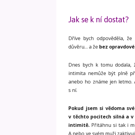
Jak se k ní dostat?
Dříve bych odpověděla, že p
důvěru… a že
bez opravdové
Dnes bych k tomu dodala, ž
intimita nemůže být plně př
anebo ho známe jen letmo. 
s ní.
Pokud jsem si vědoma své z
v těchto pocitech silná a 
intimitě.
Přitáhnu si tak i 
A nebo ve svém muži zaktivuj