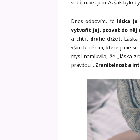
sobě navzájem. Avšak bylo b
Dnes odpovím, že
láska je
vytvořit jej, pozvat do něj
a chtít druhé držet.
Láska j
vším brněním, které jsme se
mysl namluvila, že „láska zr
pravdou…
Zranitelnost a in