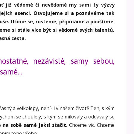
 ať již vědomě či nevědomě my sami ty výzvy
jejich esenci. Osvojujeme si a poznáváme tak
duše. Učíme se, rosteme, přijímáme a pouštíme.
me si stále více být si vědomé svých talentů,
asná cesta.
statné, nezávislé, samy sebou,
e samé…
úžasný a velkolepý, není-li v našem životě Ten, s kým
bychom se choulely, s kým se milovaly a oddávaly se
 na sobě samé jaksi stačit.
Chceme víc. Chceme
lením toho všeho.