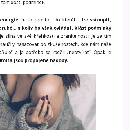
y tam dosti podmínek…
 energie.
Je to prostor, do kterého lze
vstoupit,
 druhé… nikoliv ho však ovládat, klást podmínky
e silná ve své křehkosti a zranitelnosti. Je za tím
 naučily nasazovat po zkušenostech, kde nám naše
aňuje“ a je potřeba se raději „neotvírat“. Opak je
timita jsou propojené nádoby.