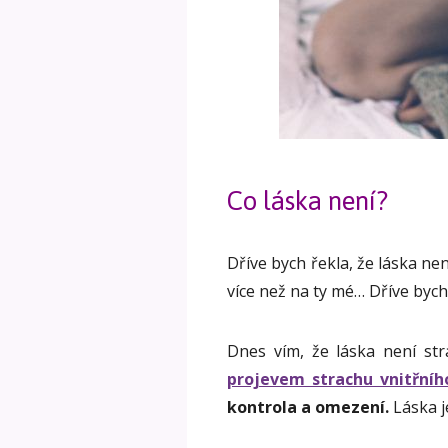
Co láska není?
Dříve bych řekla, že láska ne
více než na ty mé… Dříve byc
Dnes vím, že láska není str
projevem strachu vnitřního
kontrola a omezení.
Láska j