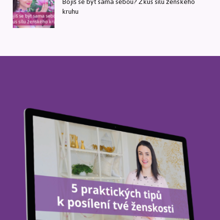
Bojíš se být sama sebou? Zkus sílu ženského
kruhu