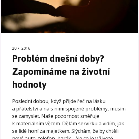
20.7. 2016
Problém dnešní doby?
Zapomínáme na životní
hodnoty
Poslední dobou, když přijde řeč na lásku
a přátelství a na s nimi spojené problémy, musím
se zamyslet. Naše pozornost směřuje
k materiálním věcem. Dělám servírku a vidím, jak
se lidé honí za majetkem. Slýchám, že by chtěli
nové auto, telefon, barák... Ale co je v životě