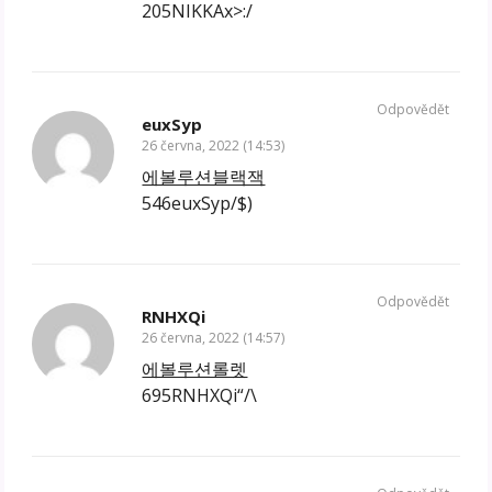
205NIKKAx>:/
Odpovědět
euxSyp
26 června, 2022 (14:53)
에볼루션블랙잭
546euxSyp/$)
Odpovědět
RNHXQi
26 června, 2022 (14:57)
에볼루션롤렛
695RNHXQi“/\