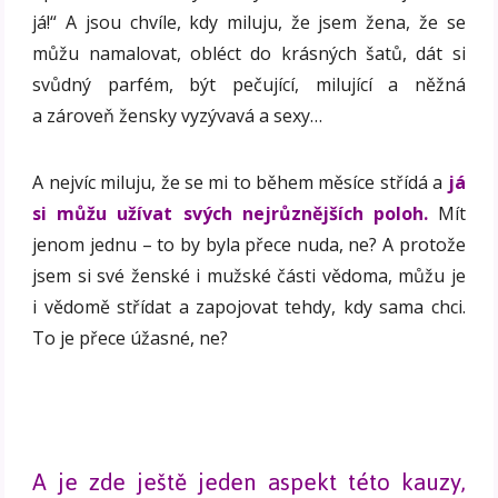
já!“ A jsou chvíle, kdy miluju, že jsem žena, že se
můžu namalovat, obléct do krásných šatů, dát si
svůdný parfém, být pečující, milující a něžná
a zároveň žensky vyzývavá a sexy…
A nejvíc miluju, že se mi to během měsíce střídá a
já
si můžu užívat svých nejrůznějších poloh.
Mít
jenom jednu – to by byla přece nuda, ne? A protože
jsem si své ženské i mužské části vědoma, můžu je
i vědomě střídat a zapojovat tehdy, kdy sama chci.
To je přece úžasné, ne?
A je zde ještě jeden aspekt této kauzy,