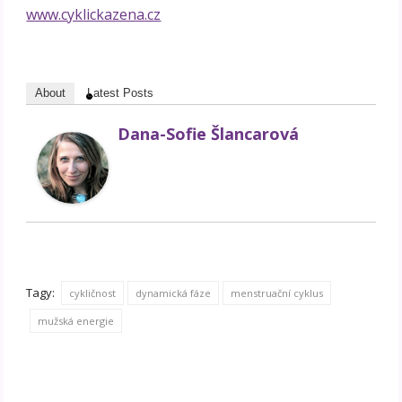
www.cyklickazena.cz
About
Latest Posts
Dana-Sofie Šlancarová
Tagy:
cykličnost
dynamická fáze
menstruační cyklus
mužská energie