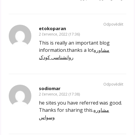
Odpovědět
etokoparan
2 července, 2022 (17:36)
This is really an important blog
information.thanks a lot
مشاوره
روانشناسی کودک
Odpovědět
sodiomar
2 července, 2022 (17:38)
he sites you have referred was good.
Thanks for sharing this.
مشاوره
وسواس