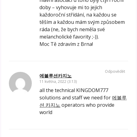
doby – vyhovuje mi to jejich
každoroční střídání, na každou se
těším a každou mám svým způsobem
ráda (ne, že bych neměla své
melancholické favority ;-)).
Moc Tě zdravím z Brna!
Odpovědět
에볼루션카지노
11 května, 2022 (3:13)
all the technical KINGDOM777
solutions and staff we need for
에볼루
션 카지노
operators who provide
world