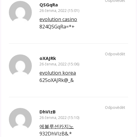
Odpovědět
QSGqRa
26 června, 2022 (15:01)
evolution casino
824QSGqRa=*+
Odpovědět
oXAJRk
26 června, 2022 (15:06)
evolution korea
625oXAJRk@_&
Odpovědět
DhVIzB
26 června, 2022 (15:10)
에볼루션카지노
932DhVIzB&.*