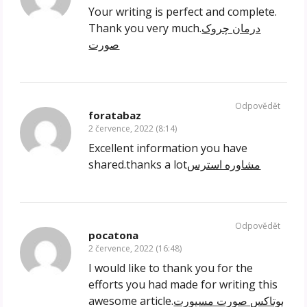
Your writing is perfect and complete.
Thank you very much.
درمان چروک
صورت
Odpovědět
foratabaz
2 července, 2022 (8:14)
Excellent information you have
shared.thanks a lot
مشاوره استرس
Odpovědět
pocatona
2 července, 2022 (16:48)
I would like to thank you for the
efforts you had made for writing this
awesome article.
بوتاکس صورت مسپورت