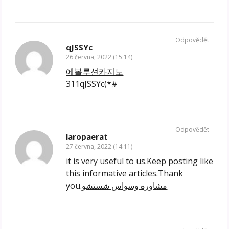
Odpovědět
qJSSYc
26 června, 2022 (15:14)
에볼루션카지노
311qJSSYc(*#
Odpovědět
laropaerat
27 června, 2022 (14:11)
it is very useful to us.Keep posting like
this informative articles.Thank
you.
مشاوره وسواس شستشو