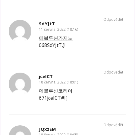
Odpovědět
SdYJtT
11 června, 2022 (18:16)
에볼루션카지노
068SdYJtT,)!
Odpovědět
jceICT
18 června, 2022 (18:01)
에볼루션코리아
671jceICT#![
Odpovědět
JQxzEM
18 června, 2022 (18:05)