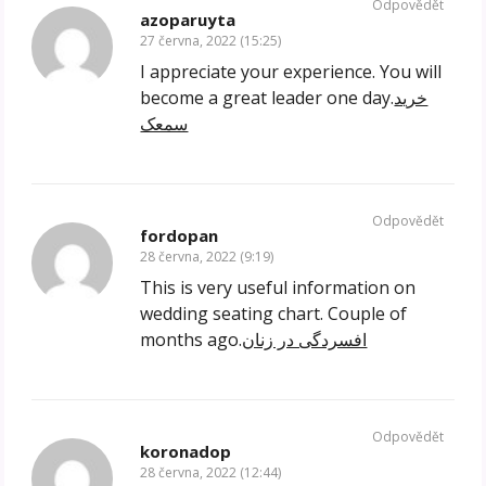
Odpovědět
azoparuyta
27 června, 2022 (15:25)
I appreciate your experience. You will
become a great leader one day.
خرید
سمعک
Odpovědět
fordopan
28 června, 2022 (9:19)
This is very useful information on
wedding seating chart. Couple of
months ago.
افسردگی در زنان
Odpovědět
koronadop
28 června, 2022 (12:44)