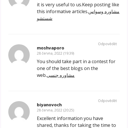
it is very useful to us.Keep posting like
this informative articles.
مشاوره وسواس
شستشو
Odpovědět
moshvaporo
28 června, 2022 (19:39)
You should take part in a contest for
one of the best blogs on the
web.
مشاوره جنسی
Odpovědět
biyanovoch
28 června, 2022 (20:25)
Excellent information you have
shared, thanks for taking the time to