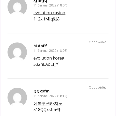
xJfMJq
11 června, 2022 (18:04)
evolution casino
112xJfMJq&$}
Odpovědět
hLAoEf
11 června, 2022 (18:08)
evolution korea
532hLAoEf_*`
Odpovědět
QQxsfm
11 června, 2022 (18:12)
에볼루션카지노
518QQxsfm^$!