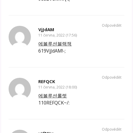
Odpovědět
VjJdAM
11 června, 2022 (17:56)
에볼루션블랙잭
619VjJdAM!-;
Odpovědět
REFQCK
11 června, 2022 (18:00)
에볼루션롤렛
110REFQCK~/:
Odpovědět