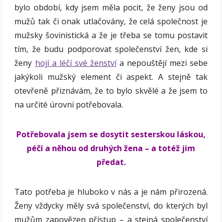
bylo období, kdy jsem měla pocit, že ženy jsou od
mužů tak či onak utlačovány, že celá společnost je
mužsky šovinistická a že je třeba se tomu postavit
tím, že budu podporovat společenství žen, kde si
ženy
hojí a léčí své ženství
a nepouštějí mezi sebe
jakýkoli mužský element či aspekt. A stejně tak
otevřeně přiznávám, že to bylo skvělé a že jsem to
na určité úrovni potřebovala.
Potřebovala jsem se dosytit sesterskou láskou,
péčí a něhou od druhých žena – a totéž jim
předat.
Tato potřeba je hluboko v nás a je nám přirozená.
Ženy vždycky měly svá společenství, do kterých byl
mužům zapovězen přístup – a stejná společenství