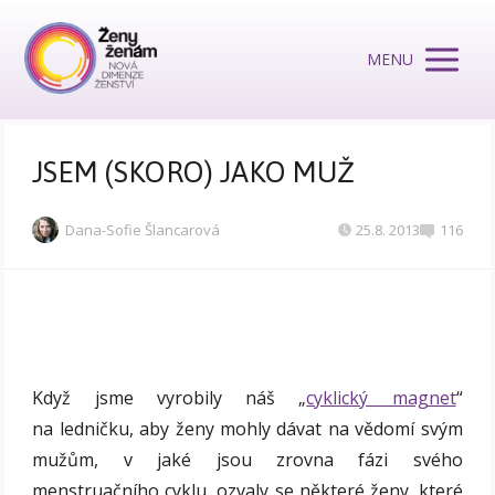
MENU
JSEM (SKORO) JAKO MUŽ
Dana-Sofie Šlancarová
25.8. 2013
116
Když jsme vyrobily náš „
cyklický magnet
“
na ledničku, aby ženy mohly dávat na vědomí svým
mužům, v jaké jsou zrovna fázi svého
menstruačního cyklu, ozvaly se některé ženy, které