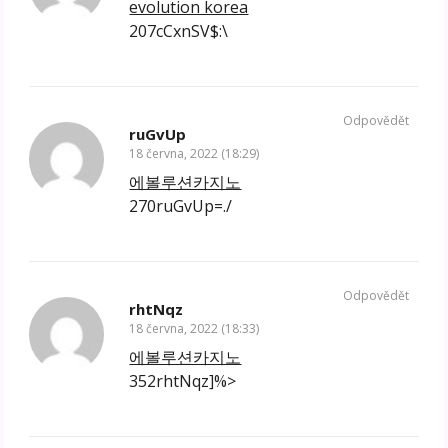
evolution korea
207cCxnSV$:\
Odpovědět
ruGvUp
18 června, 2022 (18:29)
에볼루션카지노
270ruGvUp=./
Odpovědět
rhtNqz
18 června, 2022 (18:33)
에볼루션카지노
352rhtNqz]%>