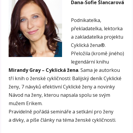
Dana-Sofie Šlancarová
Podnikatelka,
překladatelka, lektorka
a zakladatelka projektu
Cyklická žena®.
Přeložila (kromě jiného)
legendární knihu
Mirandy Gray – Cyklická žena
. Sama je autorkou
tří knih o ženské cykličnosti: Balijský deník Cyklické
ženy, 7 návyků efektivní Cyklické ženy a novinky
Návod na ženy, kterou napsala spolu se svým
mužem Erikem.
Pravidelně pořádá semináře a setkání pro ženy
a dívky, a píše články na téma ženské cykličnosti.