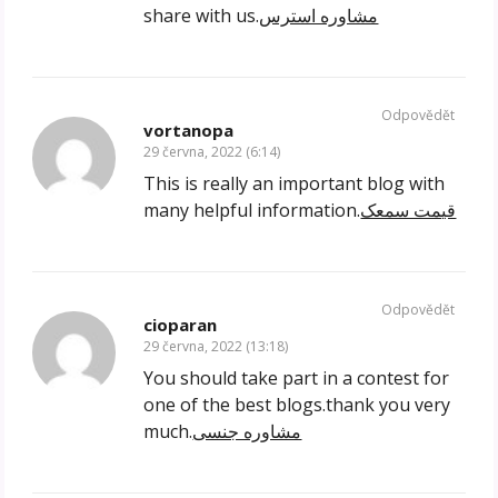
share with us.
مشاوره استرس
Odpovědět
vortanopa
29 června, 2022 (6:14)
This is really an important blog with
many helpful information.
قیمت سمعک
Odpovědět
cioparan
29 června, 2022 (13:18)
You should take part in a contest for
one of the best blogs.thank you very
much.
مشاوره جنسی