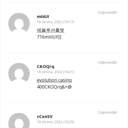
Odpovědět
mIiiUI
18 června, 2022 (18:17)
에볼루션롤렛
716mIiiUI!}]
Odpovědět
CKOQrq
18 června, 2022 (18:21)
evolution casino
400CKOQrq&+@
Odpovědět
cCxnSV
18 června, 2022 (18:25)