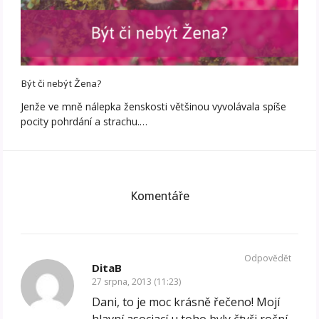
Být či nebýt Žena?
Jenže ve mně nálepka ženskosti většinou vyvolávala spíše
pocity pohrdání a strachu.…
Komentáře
Odpovědět
DitaB
27 srpna, 2013 (11:23)
Dani, to je moc krásně řečeno! Mojí
hlavní asociací u toho byly čtyři roční