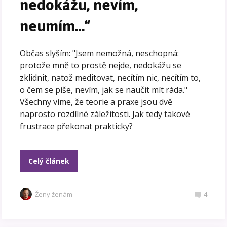
nedokážu, nevím,
neumím…“
Občas slyším: "Jsem nemožná, neschopná:
protože mně to prostě nejde, nedokážu se
zklidnit, natož meditovat, necítím nic, necítím to,
o čem se píše, nevím, jak se naučit mít ráda."
Všechny víme, že teorie a praxe jsou dvě
naprosto rozdílné záležitosti. Jak tedy takové
frustrace překonat prakticky?
Celý článek
Ženy ženám
4