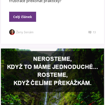
frustrace překonat prakticky?
Celý článek
Ženy ženám
13