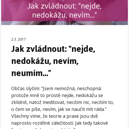
2.3. 2017
Jak zvládnout: "nejde,
nedokážu, nevím,
neumím…"
Občas slyším: "Jsem nemožná, neschopná:
protože mně to prostě nejde, nedokážu se
zklidnit, natož meditovat, necítím nic, necítím to,
o čem se píše, nevím, jak se naučit mít ráda."
Všechny víme, že teorie a praxe jsou dvě
naprosto rozdílné záležitosti. Jak tedy takové