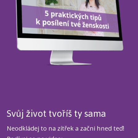
Svůj život tvoříš ty sama
Neodkládej to na zítřek a začni hned teď!