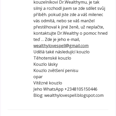
kouzelníkovi Dr.Wealthymu, je tak
silný a rozhodl jsem se zde sdílet svůj
příběh. pokud jste zde a váš milenec
vás odmítá, nebo se váš manžel
přestěhoval k jiné ženě, už neplačte,
kontaktujte Dr.Wealthy o pomoc hned
teď … Zde je jeho e-mail,
wealthylovespell@gmail.com
Udělá také následující kouzlo
Těhotenské kouzlo
Kouzlo lásky
Kouzlo zvětšení penisu
opar
Vítězné kouzlo
Jeho WhatsApp +2348105150446
Blog: wealthylovespell.blogspot.com