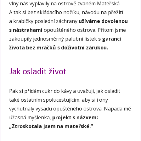
vlny nás vyplavily na ostrově zvaném Mateřská.
A tak si bez skládacího nožíku, návodu na přežití
a krabičky poslední záchrany
užíváme dovolenou
s nástrahami
opouštěného ostrova. Přitom jsme
zakoupily jednosměrný palubní lístek
s garancí
života bez mráčků s doživotní zárukou.
Jak osladit život
Pak si přidám cukr do kávy a uvažuji, jak osladit
také ostatním spolucestujícím, aby si i ony
vychutnaly výsadu opuštěného ostrova. Napadá mě
úžasná myšlenka,
projekt s názvem:
„Ztroskotala jsem na mateřské.“