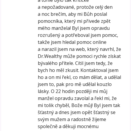
a tohle bylo tak kritické
a nepožadované, protože celý den
a noc brečím, aby mi Bůh poslal
pomocníka, který mi přivede zpět
mého manžela! Byl jsem opravdu
rozrušený a potřeboval jsem pomoc,
takže jsem hledal pomoc online
a narazil jsem na web, který navrhl, že
Dr.Wealthy může pomoci rychle získat
bývalého přítele. Cítil jsem tedy, že
bych ho měl zkusit. Kontaktoval jsem
ho a on mi řekl, co mám dělat, a udělal
jsem to, pak pro mě udělal kouzlo
lásky. O 22 hodin později mi můj
manžel opravdu zavolal a řekl mi, že
mi tolik chyběl, Bože můj! Byl jsem tak
šťastný a dnes jsem opět šťastný se
svým mužem a radostně žijeme
společně a děkuji mocnému