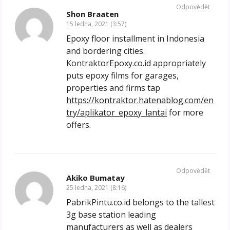
Odpovědět
Shon Braaten
15 ledna, 2021 (3:57)
Epoxy floor installment in Indonesia
and bordering cities.
KontraktorEpoxy.co.id appropriately
puts epoxy films for garages,
properties and firms tap
https://kontraktor.hatenablog.com/en
try/aplikator_epoxy_lantai
for more
offers.
Odpovědět
Akiko Bumatay
25 ledna, 2021 (8:16)
PabrikPintu.co.id belongs to the tallest
3g base station leading
manufacturers as well as dealers