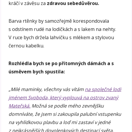
kráčí v závěsu za
zdravou sebedůvěrou.
Barva rtěnky by samozřejmě korespondovala
s odstínem rudé na lodičkách a s lakem na nehty.
V ruce bych držela lahvičku s mlékem a stylovou
černou kabelku.
Rozhlédla bych se po přítomných dámách a s
úsměvem bych spustila:
„Milé maminky, všechny vás vítám
na společné lodi
jménem Svoboda, který vyplouvá na ostrov zvaný
Mateřská.
Možná se podle mého zevnějšku
domníváte, že jsem si zakoupila palubní vstupenku
na vyhlídkovou plavbu a loď mi zastaví v jedné
z nejkrásnějších dovolenkových destinací světa.