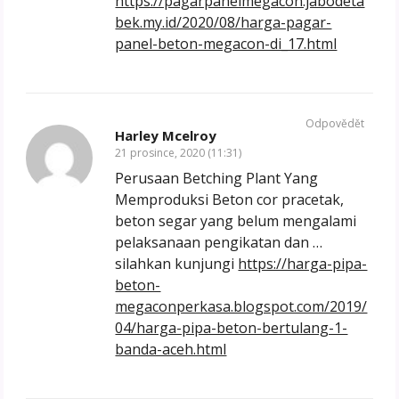
https://pagarpanelmegacon.jabodeta
bek.my.id/2020/08/harga-pagar-
panel-beton-megacon-di_17.html
Odpovědět
Harley Mcelroy
21 prosince, 2020 (11:31)
Perusaan Betching Plant Yang
Memproduksi Beton cor pracetak,
beton segar yang belum mengalami
pelaksanaan pengikatan dan …
silahkan kunjungi
https://harga-pipa-
beton-
megaconperkasa.blogspot.com/2019/
04/harga-pipa-beton-bertulang-1-
banda-aceh.html