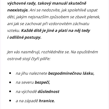
výchovné rady, takový manuál skutečně
neexistuje.
Ani se nedozvíte, jak spolehlivě uspat
děti, jakým nejsnazším způsobem se zbavit plenek,
ani jak se zachovat při vzdorovitém záchvatu
vzteku.
Každé dítě je jiné a platí na něj tedy
i odlišné postupy.
Jen vás nasměruji, rozhlédněte se. Na opuštěném
ostrově stojí čtyři pilíře:
na jihu naleznete
bezpodmínečnou lásku,
na severu
bezpečí,
na východě
důslednost
a na západě
hranice.