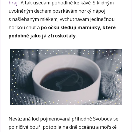
hrají.
A tak usedám pohodlně ke kávě. S klidným
uvolněným dechem posrkávám horký nápoj
s našlehaným mlékem, vychutnávám jedinečnou
hořkou chuť a
po očku sleduji maminky, které
podobně jako já ztroskotaly.
Nevázaná loď pojmenovaná příhodně Svoboda se
po ničivé bouři potopila na dně oceánu a mořské