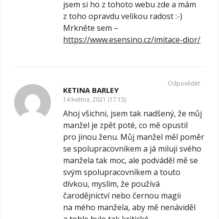
jsem si ho z tohoto webu zde a mám
z toho opravdu velikou radost :-)
Mrkněte sem –
https://www.esensino.cz/imitace-dior/
Odpovědět
KETINA BARLEY
14 května, 2021 (17:15)
Ahoj všichni, jsem tak nadšený, že můj
manžel je zpět poté, co mě opustil
pro jinou ženu. Můj manžel měl poměr
se spolupracovníkem a já miluji svého
manžela tak moc, ale podváděl mě se
svým spolupracovníkem a touto
dívkou, myslím, že používá
čarodějnictví nebo černou magii
na mého manžela, aby mě nenáviděl