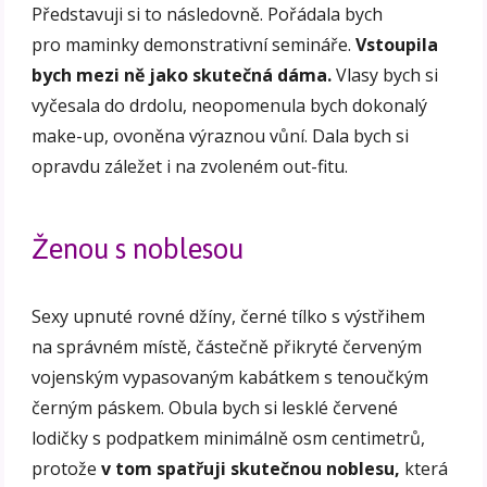
Představuji si to následovně. Pořádala bych
pro maminky demonstrativní semináře.
Vstoupila
bych mezi ně jako skutečná dáma.
Vlasy bych si
vyčesala do drdolu, neopomenula bych dokonalý
make-up, ovoněna výraznou vůní. Dala bych si
opravdu záležet i na zvoleném out-fitu.
Ženou s noblesou
Sexy upnuté rovné džíny, černé tílko s výstřihem
na správném místě, částečně přikryté červeným
vojenským vypasovaným kabátkem s tenoučkým
černým páskem. Obula bych si lesklé červené
lodičky s podpatkem minimálně osm centimetrů,
protože
v tom spatřuji skutečnou noblesu,
která