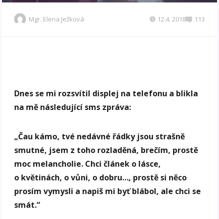
Mgr. Elena Ježková
12.4. 2018
113
Dnes se mi rozsvítil displej na telefonu a blikla
na mě následující sms zpráva:
„Čau kámo, tvé nedávné řádky jsou strašně
smutné, jsem z toho rozladěná, brečím, prostě
moc melancholie. Chci článek o lásce,
o květinách, o vůni, o dobru…, prostě si něco
prosím vymysli a napiš mi byť blábol, ale chci se
smát.“