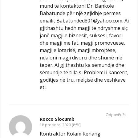
mund të kontaktoni Dr. Bankole
Babatunde për një zgjidhje përmes
emailit
Babatunded801@yahoo.com
. Ai
gjithashtu hedh magji të ndryshme siç
janë magji e biznesit, suksesi, favori
dhe magji me fat, magji promovuese,
magji e lotarisë, magji mbrojtëse,
ndaloni magji divorci dhe shumë më
tepër. Ai gjithashtu ka sëmundje dhe
sëmundje të tilla si Problemi i kancerit,
goditjes në tru, mëlçisë dhe veshkave
etj.
Odpovědět
Rocco Slocumb
18 prosince, 2020 (8:50)
Kontraktor Kolam Renang