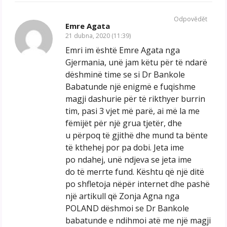
Odpovědět
Emre Agata
21 dubna, 2020 (11:39)
Emri im është Emre Agata nga
Gjermania, unë jam këtu për të ndarë
dëshminë time se si Dr Bankole
Babatunde një enigmë e fuqishme
magji dashurie për të rikthyer burrin
tim, pasi 3 vjet më parë, ai më la me
fëmijët për një grua tjetër, dhe
u përpoq të gjithë dhe mund ta bënte
të kthehej por pa dobi. Jeta ime
po ndahej, unë ndjeva se jeta ime
do të merrte fund. Kështu që një ditë
po shfletoja nëpër internet dhe pashë
një artikull që Zonja Agna nga
POLAND dëshmoi se Dr Bankole
babatunde e ndihmoi atë me një magji