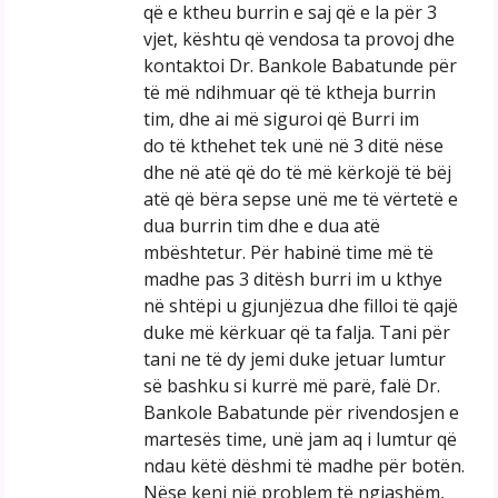
që e ktheu burrin e saj që e la për 3
vjet, kështu që vendosa ta provoj dhe
kontaktoi Dr. Bankole Babatunde për
të më ndihmuar që të ktheja burrin
tim, dhe ai më siguroi që Burri im
do të kthehet tek unë në 3 ditë nëse
dhe në atë që do të më kërkojë të bëj
atë që bëra sepse unë me të vërtetë e
dua burrin tim dhe e dua atë
mbështetur. Për habinë time më të
madhe pas 3 ditësh burri im u kthye
në shtëpi u gjunjëzua dhe filloi të qajë
duke më kërkuar që ta falja. Tani për
tani ne të dy jemi duke jetuar lumtur
së bashku si kurrë më parë, falë Dr.
Bankole Babatunde për rivendosjen e
martesës time, unë jam aq i lumtur që
ndau këtë dëshmi të madhe për botën.
Nëse keni një problem të ngjashëm,