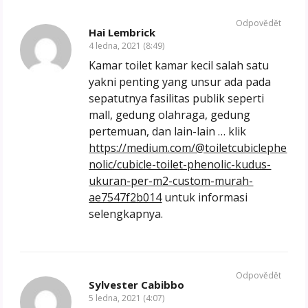
Odpovědět
Hai Lembrick
4 ledna, 2021 (8:49)
Kamar toilet kamar kecil salah satu
yakni penting yang unsur ada pada
sepatutnya fasilitas publik seperti
mall, gedung olahraga, gedung
pertemuan, dan lain-lain … klik
https://medium.com/@toiletcubiclephe
nolic/cubicle-toilet-phenolic-kudus-
ukuran-per-m2-custom-murah-
ae7547f2b014
untuk informasi
selengkapnya.
Odpovědět
Sylvester Cabibbo
5 ledna, 2021 (4:07)