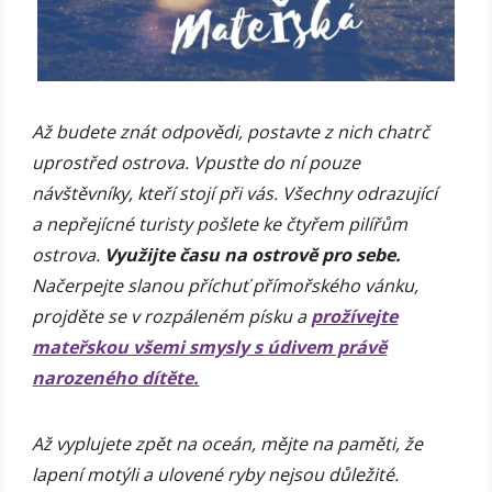
Až budete znát odpovědi, postavte z nich chatrč
uprostřed ostrova. Vpusťte do ní pouze
návštěvníky, kteří stojí při vás. Všechny odrazující
a nepřejícné turisty pošlete ke čtyřem pilířům
ostrova.
Využijte času na ostrově pro sebe.
Načerpejte slanou příchuť přímořského vánku,
projděte se v rozpáleném písku a
prožívejte
mateřskou všemi smysly s údivem právě
narozeného dítěte.
Až vyplujete zpět na oceán, mějte na paměti, že
lapení motýli a ulovené ryby nejsou důležité.