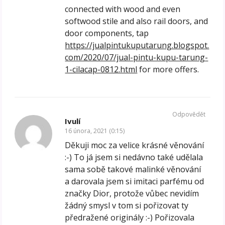
connected with wood and even
softwood stile and also rail doors, and
door components, tap
https://jualpintukuputarung.blogspot.
com/2020/07/jual-pintu-kupu-tarung-
1-cilacap-0812.html
for more offers.
Odpovědět
Ivulí
16 února, 2021 (0:15)
Děkuji moc za velice krásné věnování
:-) To já jsem si nedávno také udělala
sama sobě takové malinké věnování
a darovala jsem si imitaci parfému od
značky Dior, protože vůbec nevidím
žádný smysl v tom si pořizovat ty
předražené originály :-) Pořizovala