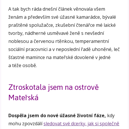
A tak bych ráda dnešní článek věnovala všem
ženám a především své úžasné kamarádce, bývalé
praštěné spolužačce, zkušební čtenářce mé laické
tvorby, nádherné usměvavé ženě s nevšední
noblesou a červenou rtěnkou, temperamentní
sociální pracovnici a v neposlední řadě uhoněné, leč
šťastné mamince na mateřské dovolené v jedné
a téže osobě.
Ztroskotala jsem na ostrově
Mateřská
Dospěla jsem do nové úžasné životní fáze,
kdy
mohu zpovzdálí
sledovat své dcerky, jak si společně