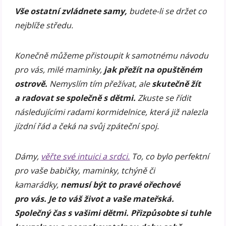
Vše ostatní zvládnete samy,
budete-li se držet co
nejblíže středu.
Konečně můžeme přistoupit k samotnému návodu
pro vás, milé maminky,
jak přežít na opuštěném
ostrově.
Nemyslím tím přežívat, ale
skutečně žít
a radovat se společně s dětmi.
Zkuste se řídit
následujícími radami kormidelnice, která již nalezla
jízdní řád a čeká na svůj zpáteční spoj.
Dámy,
věřte své intuici a srdci.
To, co bylo perfektní
pro vaše babičky, maminky, tchýně či
kamarádky,
nemusí být to pravé ořechové
pro vás.
Je to váš život a vaše mateřská.
Společný čas s vašimi dětmi. Přizpůsobte si tuhle