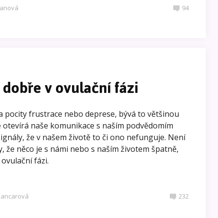
manová
94
 dobře v ovulační fázi
 pocity frustrace nebo deprese, bývá to většinou
se otevírá naše komunikace s naším podvědomím
ignály, že v našem životě to či ono nefunguje. Není
y, že něco je s námi nebo s naším životem špatně,
ovulační fázi.
lancarová
232