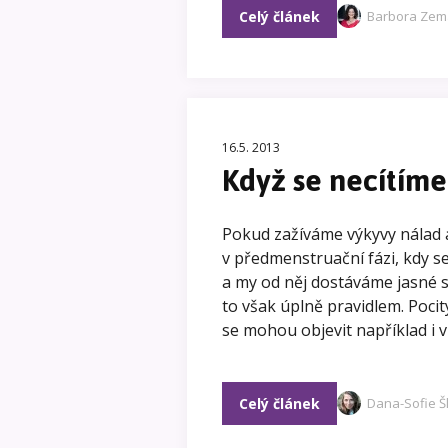
Celý článek
Barbora Ze
16.5. 2013
Když se necítíme
Pokud zažíváme výkyvy nálad a
v předmenstruační fázi, kdy 
a my od něj dostáváme jasné s
to však úplně pravidlem. Pocit
se mohou objevit například i v 
Celý článek
Dana-Sofie Š