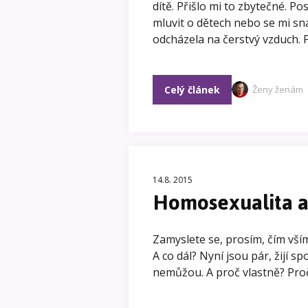
dítě. Přišlo mi to zbytečné. P
mluvit o dětech nebo se mi sna
odcházela na čerstvý vzduch. P
Celý článek
Ženy ženám
14.8. 2015
Homosexualita a 
Zamyslete se, prosím, čím vším s
A co dál? Nyní jsou pár, žijí s
nemůžou. A proč vlastně? Proč