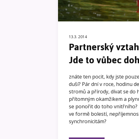
13.3. 2014
Partnerský vztah
Jde to vůbec do
znáte ten pocit, kdy jste pou
duší? Pár dní v roce, hodinu 
stromů a přírody, dívat se do
přítomným okamžikem a plynut
se ponořit do toho vnitřního
ve formě bolestí, nepříjemnos
synchronicitám?