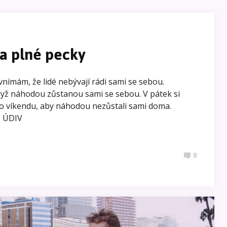
a plné pecky
nímám, že lidé nebývají rádi sami se sebou.
když náhodou zůstanou sami se sebou. V pátek si
t o víkendu, aby náhodou nezůstali sami doma.
– ÚDIV
8