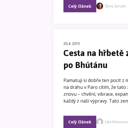
Celý článek
Ženy ženám
20.4. 2015
Cesta na hřbetě 
po Bhútánu
Pamatuji si dobře ten pocit z 
na dráhu v Paro cítím, že tato 
znovu – chvění, vibrace, expanzi 
každý z naší výpravy. Tato zem
Celý článek
Lilia Khousn