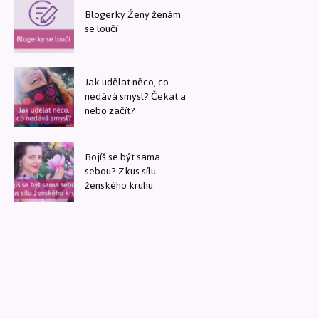
Blogerky Ženy ženám
se loučí
Jak udělat něco, co
nedává smysl? Čekat a
nebo začít?
Bojíš se být sama
sebou? Zkus sílu
ženského kruhu