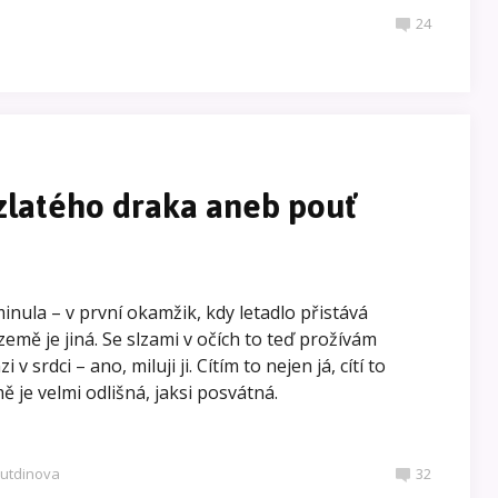
24
zlatého draka aneb pouť
minula – v první okamžik, kdy letadlo přistává
země je jiná. Se slzami v očích to teď prožívám
v srdci – ano, miluji ji. Cítím to nejen já, cítí to
ě je velmi odlišná, jaksi posvátná.
outdinova
32