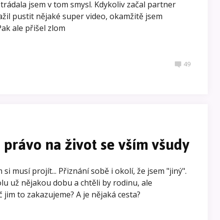
ostrádala jsem v tom smysl. Kdykoliv začal partner
žil pustit nějaké super video, okamžitě jsem
ak ale přišel zlom
49
právo na život se vším všudy
i musí projít... Přiznání sobě i okolí, že jsem "jiný".
polu už nějakou dobu a chtěli by rodinu, ale
 jim to zakazujeme? A je nějaká cesta?