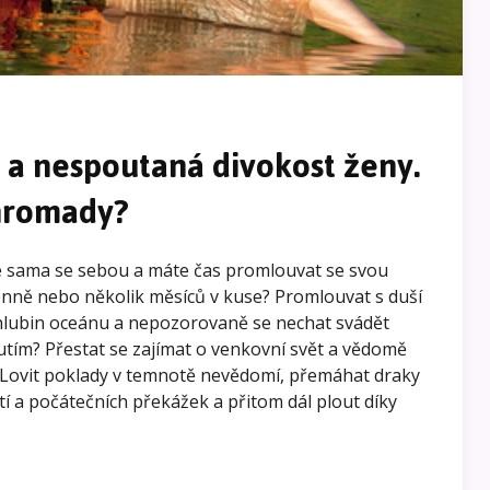
 a nespoutaná divokost ženy.
hromady?
ze sama se sebou a máte čas promlouvat se svou
denně nebo několik měsíců v kuse? Promlouvat s duší
 hlubin oceánu a nepozorovaně se nechat svádět
ím? Přestat se zajímat o venkovní svět a vědomě
? Lovit poklady v temnotě nevědomí, přemáhat draky
tí a počátečních překážek a přitom dál plout díky