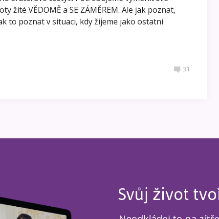
životy žité VĚDOMĚ a SE ZÁMĚREM. Ale jak poznat,
k to poznat v situaci, kdy žijeme jako ostatní
31
Svůj život tvo
Neodkládej to na zítř