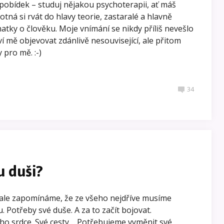
pobídek – studuj nějakou psychoterapii, ať máš
otná si rvát do hlavy teorie, zastaralé a hlavně
ky o člověku. Moje vnímání se nikdy příliš nevešlo
í mě objevovat zdánlivě nesouvisející, ale přitom
 pro mě. :-)
34
u duši?
, ale zapomínáme, že ze všeho nejdříve musíme
. Potřeby své duše. A za to začít bojovat.
o srdce. Své cesty.... Potřebujeme vyměnit své