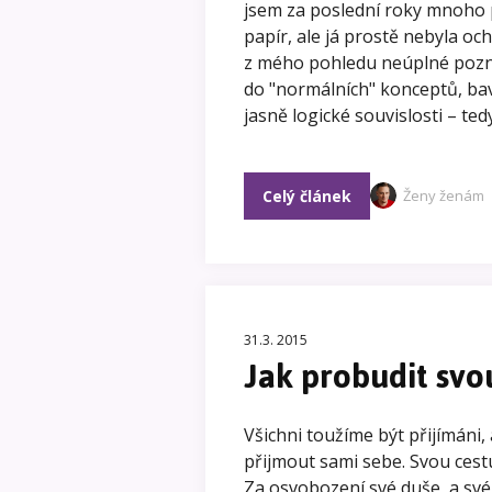
jsem za poslední roky mnoho 
papír, ale já prostě nebyla och
z mého pohledu neúplné poznat
do "normálních" konceptů, bav
jasně logické souvislosti – tedy
Celý článek
Ženy ženám
31.3. 2015
Jak probudit svo
Všichni toužíme být přijímáni
přijmout sami sebe. Svou cestu
Za osvobození své duše, a svéh