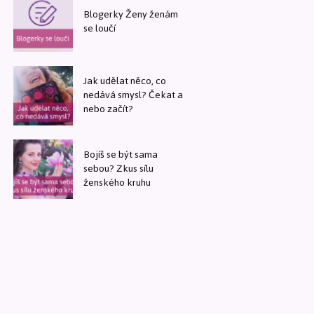
Blogerky Ženy ženám
se loučí
Jak udělat něco, co
nedává smysl? Čekat a
nebo začít?
Bojíš se být sama
sebou? Zkus sílu
ženského kruhu