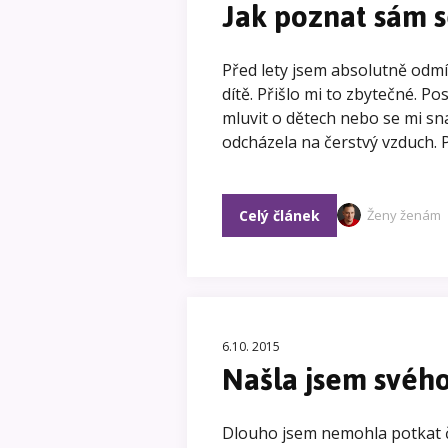
Jak poznat sám s
Před lety jsem absolutně odmí
dítě. Přišlo mi to zbytečné. P
mluvit o dětech nebo se mi sna
odcházela na čerstvý vzduch. P
Celý článek
Ženy ženám
6.10. 2015
Našla jsem svého
Dlouho jsem nemohla potkat čl