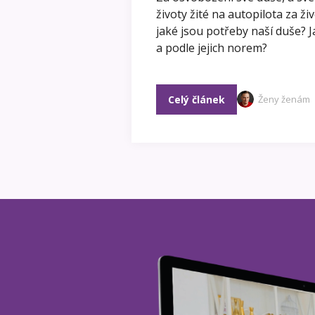
životy žité na autopilota za 
jaké jsou potřeby naší duše? Ja
a podle jejich norem?
Celý článek
Ženy ženám