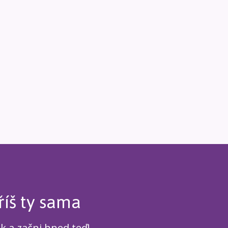
říš ty sama
ek a začni hned teď!