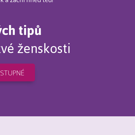
ých tipů
tvé ženskosti
OSTUPNÉ