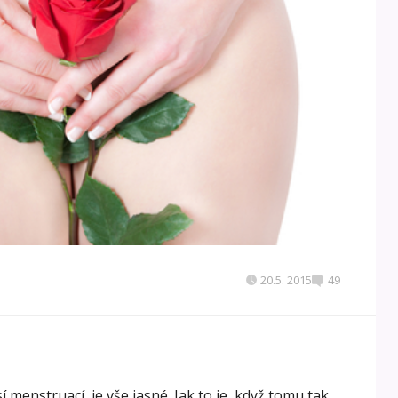
20.5. 2015
49
í menstruací, je vše jasné. Jak to je, když tomu tak