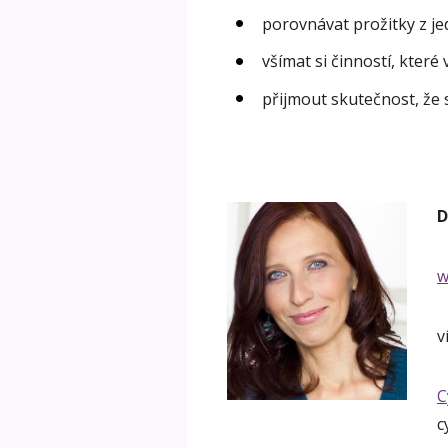
porovnávat prožitky z jed
všímat si činností, kter
přijmout skutečnost, že
D
w
v
C
c