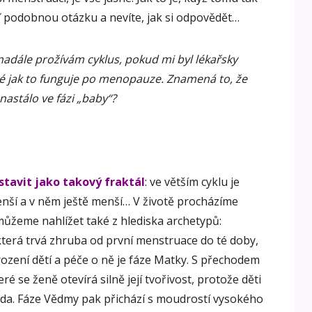
eď podobnou otázku a nevíte, jak si odpovědět…
 nadále prožívám cyklus, pokud mi byl lékařsky
é jak to funguje po menopauze. Znamená to, že
astálo ve fázi „baby“?
tavit jako takový fraktál
: ve větším cyklu je
enší a v něm ještě menší… V životě procházíme
můžeme nahlížet také z hlediska archetypů:
která trvá zhruba od první menstruace do té doby,
rození dětí a péče o ně je fáze Matky. S přechodem
ré se ženě otevírá silně její tvořivost, protože děti
zda. Fáze Vědmy pak přichází s moudrostí vysokého