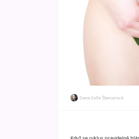
Dana-Sofie Šlancarová
Když se cyklus pravidelně hlás