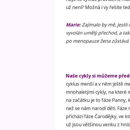
už není? Možná i vy řešíte t
Marie:
Zajímalo by mě, jestli
vyvolán umělý přechod, a tak
po menopauze žena zůstává n
Naše cykly si můžeme předs
cyklus menší a v něm ještě m
mnohaletými cykly, na které 
na začátku je to fáze Panny, 
než se nám narodí děti. Fáze 
přichází fáze Čarodějky, ve kte
už jsou většinou venku z hní