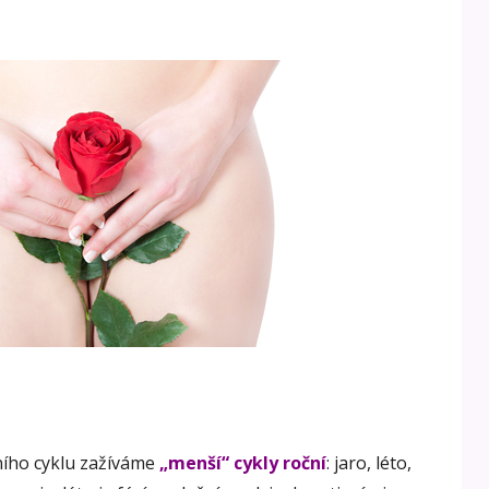
ního cyklu zažíváme
„menší“ cykly roční
: jaro, léto,