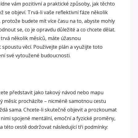
dne vám pozitivní a praktické způsoby, jak těchto
 se objeví. Trvá-li vaše reflektivní fáze několik
, protože budete mít více času na to, abyste mohly
dnout se, co je opravdu důležité a co chcete dělat.
 trvá několik měsíců, máte úžasnou
t spoustu věcí. Používejte plán a využijte toto
ení své vytoužené budoucnosti.
ete představit jako takový návod nebo mapu
dý měsíc procházíte – nicméně samotnou cestu
ždá sama. Chcete-li skutečně objevit a prozkoumat
s nimi spojené mentální, emoční a fyzické proměny,
a této cestě dodržovat následující tři podmínky: