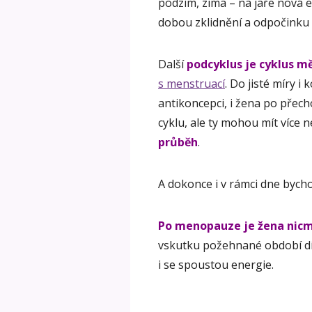
podzim, zima – na jaře nová en
dobou zklidnění a odpočinku 
Další
podcyklus je cyklus mě
s menstruací
. Do jisté míry i
antikoncepci, i žena po přec
cyklu, ale ty mohou mít více
průběh
.
A dokonce i v rámci dne bych
Po menopauze je žena nicm
vskutku požehnané období díky
i se spoustou energie.