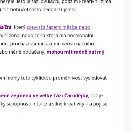
ergie, léto je fází ovulační, podzim kreativní, zima
(což bohužel často nedodržujeme).
síční
, který
souvisí s fázemi měsíce nebo
 kojící žena, nebo žena která má hormonální
hodu, prochází všemi fázemi menstruačního
 nebo méně potlačeny,
mohou mít méně patrný
om mohly tuto cyklickou proměnlivost vysledovat.
éně zejména ve velké fázi Čarodějky
, což je
 schopnosti intuice a silné kreativity – a pojí se