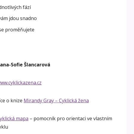
notlivých fází
é vám jdou snadno
 se proměňujete
ana-Sofie Šlancarová
ww.cyklickazena.cz
íce o knize
Mirandy Gray – Cyklická žena
yklická mapa
– pomocník pro orientaci ve vlastním
yklu