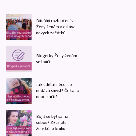
Rituální rozloučení s
Ženy ženám a oslava
nových začátků
Blogerky Ženy ženám
se loučí
Jak udělat něco, co
nedává smysl? Čekat a
nebo začít?
Bojíš se být sama
sebou? Zkus sílu
ženského kruhu