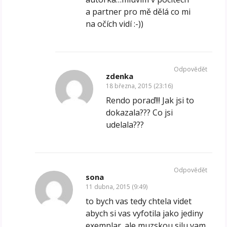
a partner pro mě dělá co mi
na očích vidí :-))
Odpovědět
zdenka
18 března, 2015 (23:16)
Rendo poraď!!! Jak jsi to
dokazala??? Co jsi
udelala???
Odpovědět
sona
11 dubna, 2015 (9:49)
to bych vas tedy chtela videt
abych si vas vyfotila jako jediny
exemplar. ale muzskou silu vam