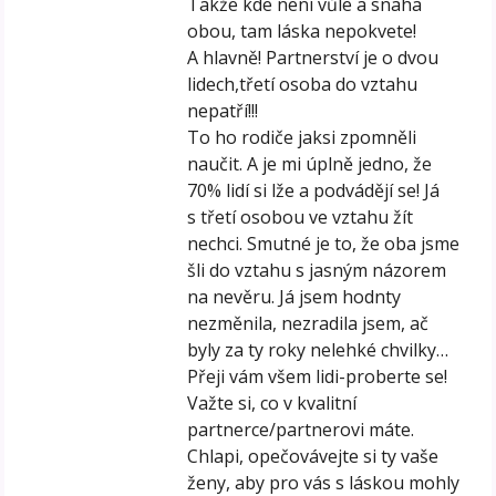
Takže kde není vůle a snaha
obou, tam láska nepokvete!
A hlavně! Partnerství je o dvou
lidech,třetí osoba do vztahu
nepatří!!!
To ho rodiče jaksi zpomněli
naučit. A je mi úplně jedno, že
70% lidí si lže a podvádějí se! Já
s třetí osobou ve vztahu žít
nechci. Smutné je to, že oba jsme
šli do vztahu s jasným názorem
na nevěru. Já jsem hodnty
nezměnila, nezradila jsem, ač
byly za ty roky nelehké chvilky…
Přeji vám všem lidi-proberte se!
Važte si, co v kvalitní
partnerce/partnerovi máte.
Chlapi, opečovávejte si ty vaše
ženy, aby pro vás s láskou mohly