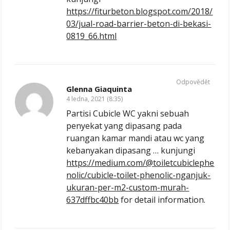
https://fiturbeton.blogspot.com/2018/
03/jual-road-barrier-beton-di-bekasi-
0819_66.html
Odpovědět
Glenna Giaquinta
4 ledna, 2021 (8:35)
Partisi Cubicle WC yakni sebuah
penyekat yang dipasang pada
ruangan kamar mandi atau wc yang
kebanyakan dipasang … kunjungi
https://medium.com/@toiletcubiclephe
nolic/cubicle-toilet-phenolic-nganjuk-
ukuran-per-m2-custom-murah-
637dffbc40bb
for detail information.