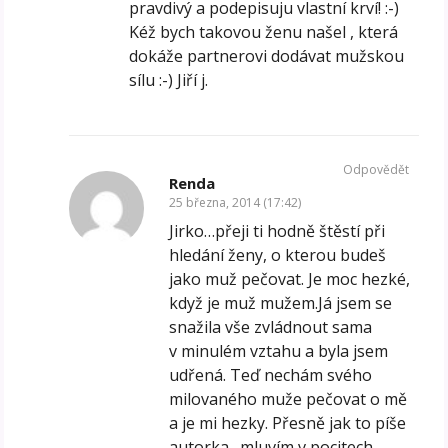
pravdivý a podepisuju vlastní krví! :-)
Kéž bych takovou ženu našel , která
dokáže partnerovi dodávat mužskou
sílu :-) Jiří j.
Odpovědět
Renda
25 března, 2014 (17:42)
Jirko…přeji ti hodně štěstí při
hledání ženy, o kterou budeš
jako muž pečovat. Je moc hezké,
když je muž mužem.Já jsem se
snažila vše zvládnout sama
v minulém vztahu a byla jsem
udřená. Teď nechám svého
milovaného muže pečovat o mě
a je mi hezky. Přesně jak to píše
autorka…mluvím v pocitech