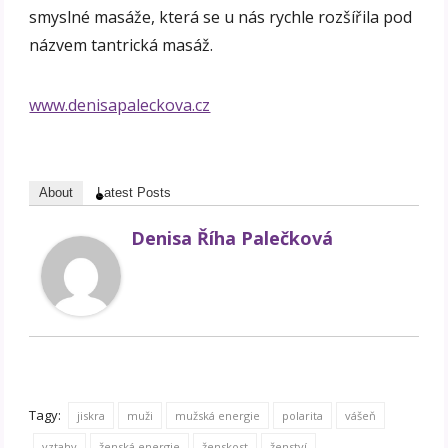
smyslné masáže, která se u nás rychle rozšířila pod
názvem tantrická masáž.
www.denisapaleckova.cz
About
Latest Posts
Denisa Říha Palečková
Tagy:
jiskra
muži
mužská energie
polarita
vášeň
vztahy
ženská energie
ženskost
ženství