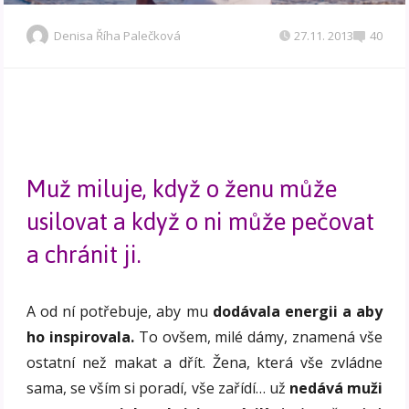
Denisa Říha Palečková
27.11. 2013
40
Muž miluje, když o ženu může
usilovat a když o ni může pečovat
a chránit ji.
A od ní potřebuje, aby mu
dodávala energii a aby
ho inspirovala.
To ovšem, milé dámy, znamená vše
ostatní než makat a dřít. Žena, která vše zvládne
sama, se vším si poradí, vše zařídí… už
nedává muži