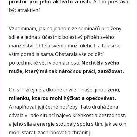
prostor pro jeho aktivitu a úsilí.
A tím přestává
být atraktivní!
Vzpomínám, jak na jednom ze seminářů pro ženy
sdílela jedna z účastnic bolestivý příběh svého
manželství. Chtěla svému muži ulehčit, a tak si se
vším poradila sama. Obstarala vše od dětí
po technické věci v domácnosti.
Nechtěla svého
muže, který má tak náročnou práci, zatěžovat.
On si – zřejmě z dlouhé chvíle – našel jinou ženu,
milenku, kterou mohl hýčkat a opečovávat.
A naplňovat její četné potřeby. Tato druhá žena
dávala v řadě situací najevo křehkost a bezradnost,
a jeho síla a energie stoupaly spolu s tím, jak se o ni
mohl starat, zachraňovat a chránit ji.