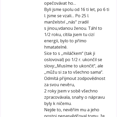
opečovávat ho…
Byli jsme spolu od 16 ti let, po 6 ti
l. jsme se vzali… Po 25 l.
manželství ,,nás“ zradil
s jinou,vdanou ženou. Táhl to
1/2 roku, cítila jsem tu cizí
energii, bylo to přímo
hmatatelné.
Sice to s ,,miláčkem“ (tak ji
oslovoval) po 1/2 r. ukončil se
slovy:,,Musíme to ukončit“, ale
,,můžu si za to všechno sama“.
Odmítá přijmout zodpovědnost
za svou nevěru,
2 roky jsem v sobě všechno
zpracovávala, snahy o nápravu
byly k ničemu.
Nejde to, nevěřím mu a jeho
postoj nenasvědčoval tomu, že