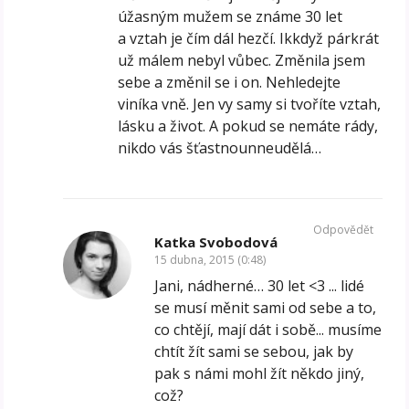
úžasným mužem se známe 30 let
a vztah je čím dál hezčí. Ikkdyž párkrát
už málem nebyl vůbec. Změnila jsem
sebe a změnil se i on. Nehledejte
viníka vně. Jen vy samy si tvoříte vztah,
lásku a život. A pokud se nemáte rády,
nikdo vás šťastnounneudělá…
Odpovědět
Katka Svobodová
15 dubna, 2015 (0:48)
Jani, nádherné… 30 let <3 ... lidé
se musí měnit sami od sebe a to,
co chtějí, mají dát i sobě... musíme
chtít žít sami se sebou, jak by
pak s námi mohl žít někdo jiný,
což?