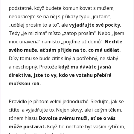
podstatné, když budete komunikovat s mužem,
neobracejte se na něj s příkazy typu „jdi tam!“,
„udělej prosím to a to“, ale
vyjadřujte své pocity.
Tedy „je mi zima“ místo „zatop prosím“. Nebo „jsem
moc unavená“ namísto „pojďme už domů“.
Nechte
svého muže, ať sám přijde na to, co má udělat.
Díky tomu se bude cítit silný a potřebný, ne slabý
a neschopný. Protože
když mu dáváte jasná
direktiva, jste to vy, kdo ve vztahu přebírá
mužskou roli.
Pravidlo je přitom velmi jednoduché. Sledujte, jak se
cítíte, a vyjadřujte to. Nejen slovy, ale i celým tělem,
tónem hlasu.
Dovolte svému muži, ať se o vás
může postarat.
Když ho necháte být vaším rytířem,