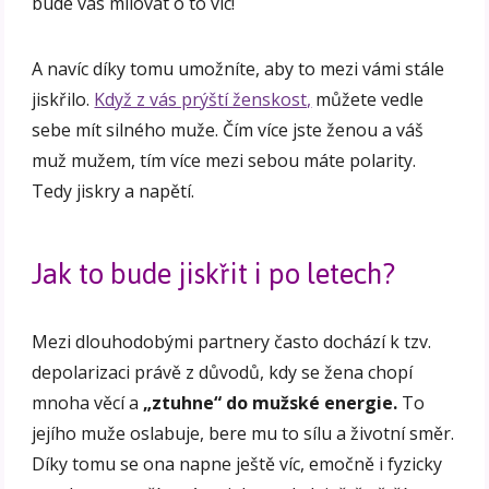
bude vás milovat o to víc!
A navíc díky tomu umožníte, aby to mezi vámi stále
jiskřilo.
Když z vás prýští ženskost,
můžete vedle
sebe mít silného muže. Čím více jste ženou a váš
muž mužem, tím více mezi sebou máte polarity.
Tedy jiskry a napětí.
Jak to bude jiskřit i po letech?
Mezi dlouhodobými partnery často dochází k tzv.
depolarizaci právě z důvodů, kdy se žena chopí
mnoha věcí a
„ztuhne“ do mužské energie.
To
jejího muže oslabuje, bere mu to sílu a životní směr.
Díky tomu se ona napne ještě víc, emočně i fyzicky