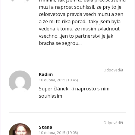
muzi a naprost souhlssil, ze pry to je
celosvetova pravda vsech muzu a zen
a ze mi to rika porad…taky jsem byla
vedena k tomu, ze musim zvladnout
vsechno…jen to partnerstvi je jak
bracha se segrou…
Odpovědět
Radim
10 dubna, 2015 (10:45)
Super článek :-) naprosto s ním
souhlasím
Odpovědět
Stana
10 dubna, 2015 (19:08)