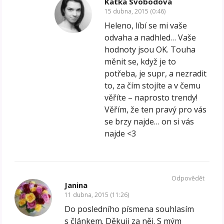
Katka Svobodová
15 dubna, 2015 (0:46)
Heleno, líbí se mi vaše
odvaha a nadhled… Vaše
hodnoty jsou OK. Touha
měnit se, když je to
potřeba, je supr, a nezradit
to, za čím stojíte a v čemu
věříte – naprosto trendy!
Věřím, že ten pravý pro vás
se brzy najde… on si vás
najde <3
Odpovědět
Janina
11 dubna, 2015 (11:26)
Do posledního písmena souhlasím
s článkem. Děkuji za něj. S mým