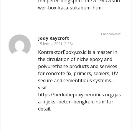
tempered.blogspot.com/2019/02/sho
wer-box-kaca-sukabumi.html
Odpovědět
Jody Raycroft
15 ledna, 2021 (3:38)
KontraktorEpoxy.co.id is a master in
the circulation of niche epoxy and
polyurethane products and services
for concrete fix, primers, sealers, UV
secure and cementitious systems….
visit
https://berkahepoxy.neocities.org/jas
a-injeksi-beton-bengkulu.html
for
detail.