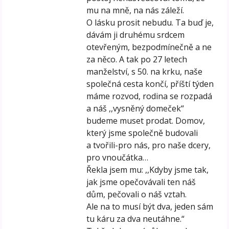
mu na mně, na nás záleží.
O lásku prosit nebudu. Ta buď je,
dávám ji druhému srdcem
otevřeným, bezpodmínečně a ne
za něco. A tak po 27 letech
manželství, s 50. na krku, naše
společná cesta končí, příští týden
máme rozvod, rodina se rozpadá
a náš ,,vysněný domeček“
budeme muset prodat. Domov,
který jsme společně budovali
a tvořili-pro nás, pro naše dcery,
pro vnoučátka…
Řekla jsem mu: ,,Kdyby jsme tak,
jak jsme opečovávali ten náš
dům, pečovali o náš vztah.
Ale na to musí být dva, jeden sám
tu káru za dva neutáhne.“