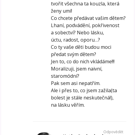
tvořit všechna ta kouzla, která
ženy umí!
Co chcete předávat vašim dětem?
Lhaní, podvádění, pokřivenost
a sobectví? Nebo lásku,
úctu, radost, oporu…?
Co ty vaše děti budou moci
předat svým dětem?
Jen to, co do nich vkládáme!!!
Moralizuji, jsem naivní,
staromódní?
Pak sem asi nepatřím.
Ale i přes to, co jsem zažila(ta
bolest je stále neskutečná!),
na lásku věřím.
Odpovědět