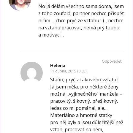
No já dělám všechno sama doma, jsem
z toho zoufalá, partner nechce přispět
ničím…, chce pryč ze vztahu :-( , nechce
na vztahu pracovat, nemá prý touhu
a motivaci…
Odpovědět
Helena
11 dubna, 2015 (0:05)
Stáňo, pryč z takového vztahu!
Já jsem měla, pro některé ženy
možná ,,vyjímečného“ manžela –
pracovitý, šikovný, přešikovný,
ledas co mi pomáhal, ale…
Materiálno a hmotné statky
pro něj byly a jsou důležitější než
vztah, pracovat na něm,