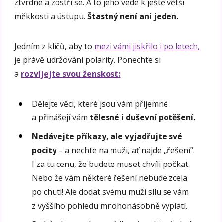
ztvrdne a zostří se. A to jeho vede k ještě větší
měkkosti a ústupu.
Štastný není ani jeden.
Jedním z klíčů, aby to
mezi vámi jiskřilo i po letech,
je právě udržování polarity. Ponechte si
a
rozvíjejte svou ženskost:
Dělejte věci, které jsou vám příjemné
a přinášejí vám
tělesné i duševní potěšení.
Nedávejte příkazy, ale vyjadřujte své
pocity
– a nechte na muži, ať najde „řešení“.
I za tu cenu, že budete muset chvíli počkat.
Nebo že vám některé řešení nebude zcela
po chuti! Ale dodat svému muži sílu se vám
z vyššího pohledu mnohonásobně vyplatí.