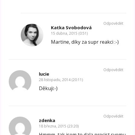
Odpovědět
Katka Svobodová
15 dubna, 2015 (0:51)
Martine, díky za supr reakci :-)
Odpovědět
lucie
28 listopadu, 2014 (20:11)
Děkuji:-)
Odpovědět
zdenka
18 března, 2015 (23:20)
Hmmm, tak jsem to dala precist svemu