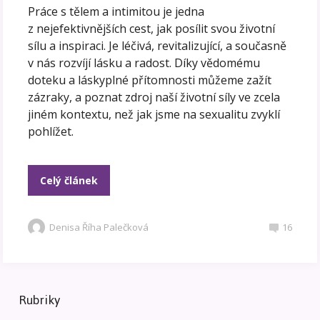
Práce s tělem a intimitou je jedna
z nejefektivnějších cest, jak posílit svou životní
sílu a inspiraci. Je léčivá, revitalizující, a současně
v nás rozvíjí lásku a radost. Díky vědomému
doteku a láskyplné přítomnosti můžeme zažít
zázraky, a poznat zdroj naší životní síly ve zcela
jiném kontextu, než jak jsme na sexualitu zvyklí
pohlížet.
Celý článek
Denisa Říha Palečková
16
Rubriky