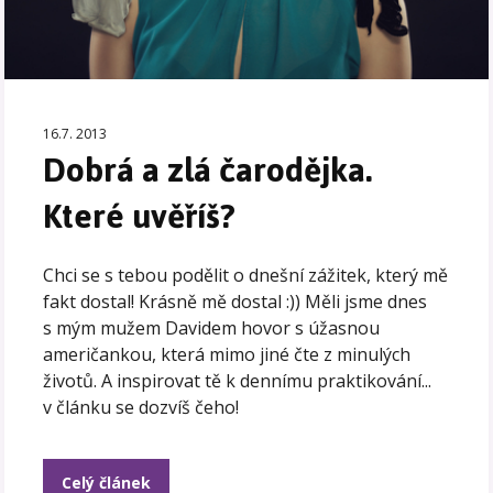
16.7. 2013
Dobrá a zlá čarodějka.
Které uvěříš?
Chci se s tebou podělit o dnešní zážitek, který mě
fakt dostal! Krásně mě dostal :)) Měli jsme dnes
s mým mužem Davidem hovor s úžasnou
američankou, která mimo jiné čte z minulých
životů. A inspirovat tě k dennímu praktikování...
v článku se dozvíš čeho!
Celý článek