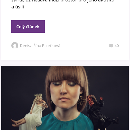
a úsilí
Celý článek
Denisa Říha Palečková
40