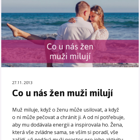
27.11. 2013
Co u nás žen muži milují
Muž miluje, když o ženu může usilovat, a když
o ni může pečovat a chránit ji. A od ní potřebuje,
aby mu dodávala energii a inspirovala ho. Žena,
která vše zvládne sama, se vším si poradí, vše
zařídí, už nedává muži prostor pro jeho aktivitu