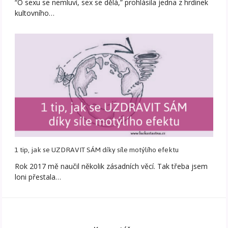
“O sexu se nemluví, sex se dělá,” prohlásila jedna z hrdinek
kultovního…
1 tip, jak se UZDRAVIT SÁM díky síle motýlího efektu
Rok 2017 mě naučil několik zásadních věcí. Tak třeba jsem
loni přestala…