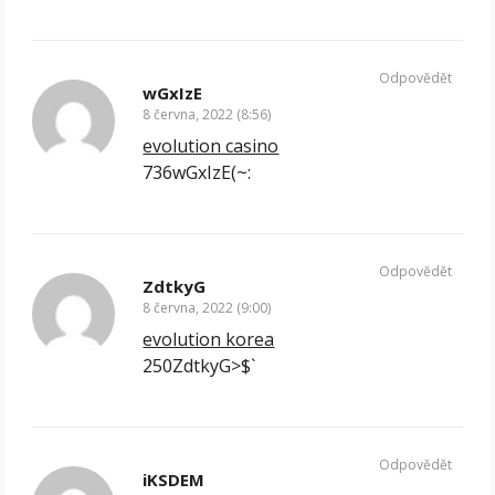
Odpovědět
wGxIzE
8 června, 2022 (8:56)
evolution casino
736wGxIzE(~:
Odpovědět
ZdtkyG
8 června, 2022 (9:00)
evolution korea
250ZdtkyG>$`
Odpovědět
iKSDEM