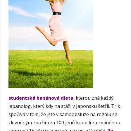
studentská banánová dieta
, kterou zná každý
japanolog, který kdy na stáži v Japonsku šetřil. Trik
spočívá v tom, že jste v samoobsluze na regálu se
zlevněným zbožím za 100 jenů koupili za zmíněnou
cenu (asi 15 kč) trs banánů a to byl váš oběd.
Po