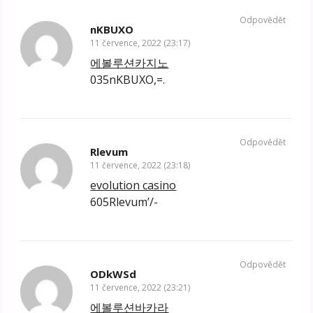
Odpovědět
nKBUXO
11 července, 2022 (23:17)
에볼루션카지노
035nKBUXO,=.
Odpovědět
Rlevum
11 července, 2022 (23:18)
evolution casino
605Rlevum’/-
Odpovědět
ODkWSd
11 července, 2022 (23:21)
에볼루션바카라