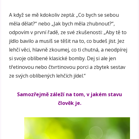
A když se mě kdokoliv zeptá: „Co bych se sebou
měla dělat?“ nebo „Jak bych měla zhubnout?“,
odpovím v první řadě, ze své zkušenosti: „Aby tě to
jídlo bavilo a musíš se těšit na to, co budeš jíst. Jez
lehčí věci, hlavně zkoumej, co ti chutná, a neodpírej
si svoje oblíbené klasické bomby. Dej si ale jen
třetinovou nebo čtvrtinovou porci a zbytek sestav
ze svých oblíbených lehčích jídel.“
Samozřejmě záleží na tom, v jakém stavu
člověk je.