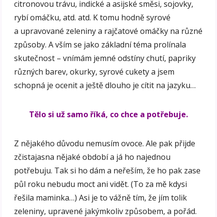
citronovou trávu, indické a asijské směsi, sojovky,
rybí omáčku, atd. atd. K tomu hodně syrové
a upravované zeleniny a rajčatové omáčky na různé
způsoby. A vším se jako základní téma prolínala
skutečnost – vnímám jemné odstíny chutí, papriky
různých barev, okurky, syrové cukety a jsem
schopná je ocenit a ještě dlouho je cítit na jazyku…
Tělo si už samo říká, co chce a potřebuje.
Z nějakého důvodu nemusím ovoce. Ale pak přijde
zčistajasna nějaké období a já ho najednou
potřebuju. Tak si ho dám a neřeším, že ho pak zase
půl roku nebudu moct ani vidět. (To za mě kdysi
řešila maminka…) Asi je to vážně tím, že jím tolik
zeleniny, upravené jakýmkoliv způsobem, a pořád.