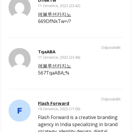
11 července, 2022 (23:42)
에볼루션카지노
669DfNkTw=/?
Odpovědět
TqaABA
11 července, 2022 (23:46)
에볼루션카지노
567TqaABA;;%
Odpovědět
Flash Forward
18 července, 2025 (17:06)
Flash Forward is a creative branding
agency in India specializing in brand
strategy, identity design, digital