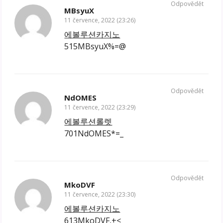
Odpovědět
MBsyuX
11 července, 2022 (23:26)
에볼루션카지노
515MBsyuX%=@
Odpovědět
NdOMES
11 července, 2022 (23:29)
에볼루션롤렛
701NdOMES*=_
Odpovědět
MkoDVF
11 července, 2022 (23:30)
에볼루션카지노
613MkoDVF,+<