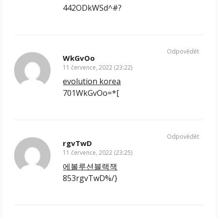
442ODkWSd^#?
Odpovědět
WkGvOo
11 července, 2022 (23:22)
evolution korea
701WkGvOo=*[
Odpovědět
rgvTwD
11 července, 2022 (23:25)
에볼루션블랙잭
853rgvTwD%/}