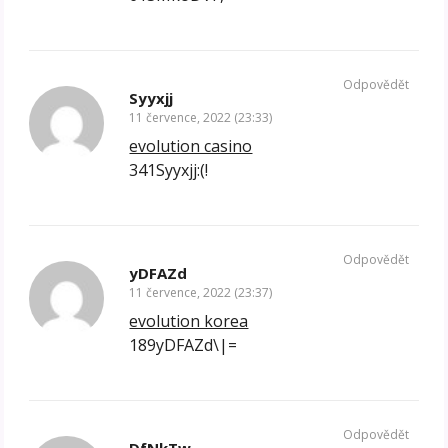
Odpovědět
Syyxjj
11 července, 2022 (23:33)
evolution casino
341Syyxjj:(!
Odpovědět
yDFAZd
11 července, 2022 (23:37)
evolution korea
189yDFAZd\|=
Odpovědět
DfNkTw