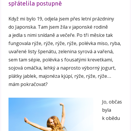
spřátelila postupně
Když mi bylo 19, odjela jsem přes letní prázdniny
do Japonska. Tam jsem žila v japonské rodině
a jedla s nimi snídaně a večeře. Po tři měsíce tak
fungovala rýže, rýže, rýže, rýže, polévka miso, ryba,
uvařené listy špenátu, zelenina syrová a vařená,
sem tam sépie, polévka s fousatými krevetkami,
sojová omáčka, lehký a naprosto výborný jogurt,
plátky jablek, majonéza kjúpí, rýže, rýže, rýže….
mám pokračovat?
Jo, občas
byla
k obědu