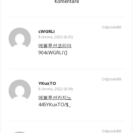
Komentáře
Odpovědět
cWGRLi
8 června, 2022 (8:35)
에볼루션코리아
904cWGRLi'(]
Odpovědět
YKuxTO
8 června, 2022 (8:39)
에볼루션카지노
445YKuxTO/$_
Odpovědět