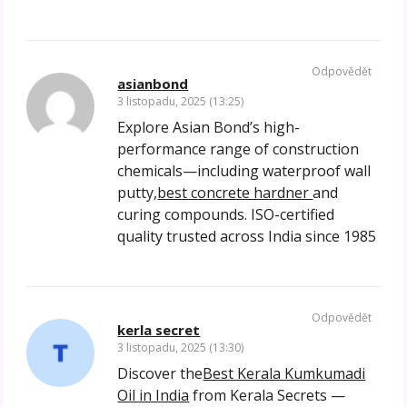
Odpovědět
asianbond
3 listopadu, 2025 (13:25)
Explore Asian Bond’s high-
performance range of construction
chemicals—including waterproof wall
putty,
best concrete hardner
and
curing compounds. ISO-certified
quality trusted across India since 1985
Odpovědět
kerla secret
3 listopadu, 2025 (13:30)
Discover the
Best Kerala Kumkumadi
Oil in India
from Kerala Secrets —