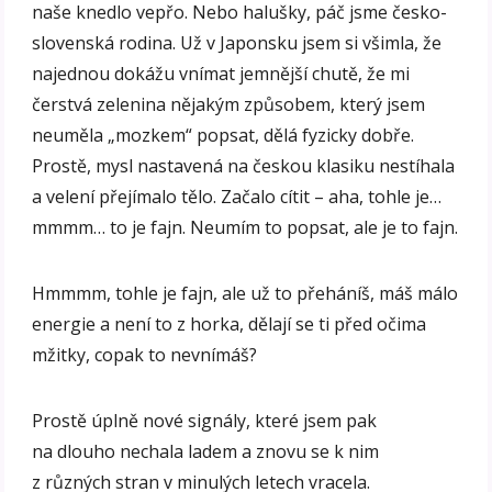
naše knedlo vepřo. Nebo halušky, páč jsme česko-
slovenská rodina. Už v Japonsku jsem si všimla, že
najednou dokážu vnímat jemnější chutě, že mi
čerstvá zelenina nějakým způsobem, který jsem
neuměla „mozkem“ popsat, dělá fyzicky dobře.
Prostě, mysl nastavená na českou klasiku nestíhala
a velení přejímalo tělo. Začalo cítit – aha, tohle je…
mmmm… to je fajn. Neumím to popsat, ale je to fajn.
Hmmmm, tohle je fajn, ale už to přeháníš, máš málo
energie a není to z horka, dělají se ti před očima
mžitky, copak to nevnímáš?
Prostě úplně nové signály, které jsem pak
na dlouho nechala ladem a znovu se k nim
z různých stran v minulých letech vracela.