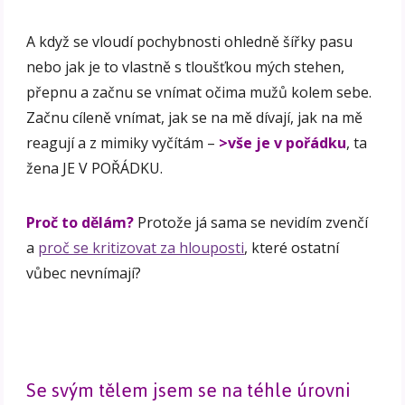
A když se vloudí pochybnosti ohledně šířky pasu
nebo jak je to vlastně s tloušťkou mých stehen,
přepnu a začnu se vnímat očima mužů kolem sebe.
Začnu cíleně vnímat, jak se na mě dívají, jak na mě
reagují a z mimiky vyčítám –
>vše je v pořádku
, ta
žena JE V POŘÁDKU.
Proč to dělám?
Protože já sama se nevidím zvenčí
a
proč se kritizovat za hlouposti
, které ostatní
vůbec nevnímají?
Se svým tělem jsem se na téhle úrovni