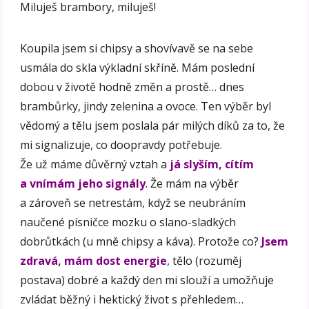
Miluješ brambory, miluješ!
Koupila jsem si chipsy a shovívavě se na sebe
usmála do skla výkladní skříně. Mám poslední
dobou v životě hodně změn a prostě… dnes
brambůrky, jindy zelenina a ovoce. Ten výběr byl
vědomý a tělu jsem poslala pár milých díků za to, že
mi signalizuje, co doopravdy potřebuje.
Že už máme důvěrný vztah a
já slyším, cítím
a vnímám jeho signály
. Že mám na výběr
a zároveň se netrestám, když se neubráním
naučené písničce mozku o slano-sladkých
dobrůtkách (u mně chipsy a káva). Protože co?
Jsem
zdravá, mám dost energie
, tělo (rozuměj
postava) dobré a každý den mi slouží a umožňuje
zvládat běžný i hektický život s přehledem…