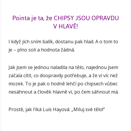
Pointa je ta, že CHIPSY JSOU OPRAVDU
V HLAVĚ!
I když jich sním balík, dostanu pak hlad. A o tom to
je – plno soli a hodnota žádná.
Jak jsem se jednou naladila na tělo, najednou jsem
začala cítit, co doopravdy potřebuje, a že ví víc než
mozek. To je pak o hodně lehčí po chipsech vůbec
nesáhnout a člověk hlavně ví, po čem sáhnout má.
Prostě, jak říká Luis Hayová: „Miluj své tělo!“