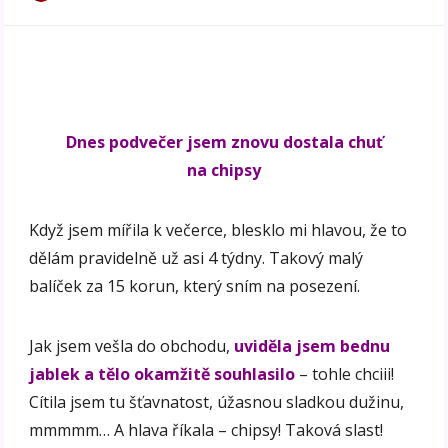
Dnes podvečer jsem znovu dostala chuť
na chipsy
Když jsem mířila k večerce, blesklo mi hlavou, že to
dělám pravidelně už asi 4 týdny. Takový malý
balíček za 15 korun, který sním na posezení.
Jak jsem vešla do obchodu,
uviděla jsem bednu
jablek a tělo okamžitě souhlasilo
– tohle chciii!
Cítila jsem tu šťavnatost, úžasnou sladkou dužinu,
mmmmm… A hlava říkala – chipsy! Taková slast!