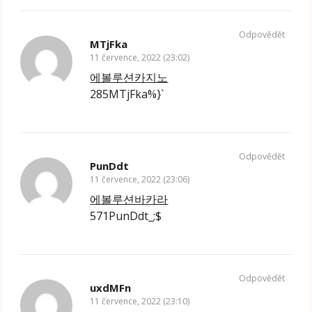
Odpovědět
MTjFka
11 července, 2022 (23:02)
에볼루션카지노
285MTjFka%}`
Odpovědět
PunDdt
11 července, 2022 (23:06)
에볼루션바카라
571PunDdt_;$
Odpovědět
uxdMFn
11 července, 2022 (23:10)