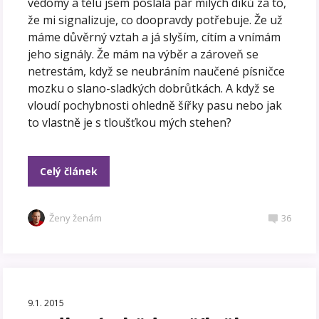
vědomý a tělu jsem poslala pár milých díků za to,
že mi signalizuje, co doopravdy potřebuje. Že už
máme důvěrný vztah a já slyším, cítím a vnímám
jeho signály. Že mám na výběr a zároveň se
netrestám, když se neubráním naučené písničce
mozku o slano-sladkých dobrůtkách. A když se
vloudí pochybnosti ohledně šířky pasu nebo jak
to vlastně je s tloušťkou mých stehen?
Celý článek
Ženy ženám
36
9.1. 2015