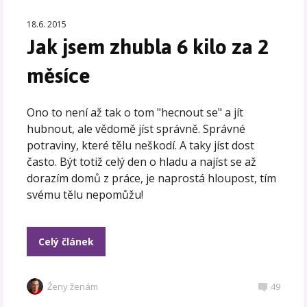
18.6. 2015
Jak jsem zhubla 6 kilo za 2
měsíce
Ono to není až tak o tom "hecnout se" a jít
hubnout, ale vědomě jíst správně. Správné
potraviny, které tělu neškodí. A taky jíst dost
často. Být totiž celý den o hladu a najíst se až
dorazím domů z práce, je naprostá hloupost, tím
svému tělu nepomůžu!
Celý článek
Ženy ženám
49