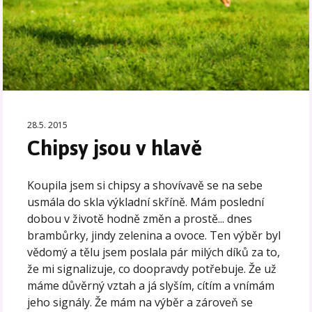
28.5. 2015
Chipsy jsou v hlavě
Koupila jsem si chipsy a shovívavě se na sebe
usmála do skla výkladní skříně. Mám poslední
dobou v životě hodně změn a prostě... dnes
brambůrky, jindy zelenina a ovoce. Ten výběr byl
vědomý a tělu jsem poslala pár milých díků za to,
že mi signalizuje, co doopravdy potřebuje. Že už
máme důvěrný vztah a já slyším, cítím a vnímám
jeho signály. Že mám na výběr a zároveň se