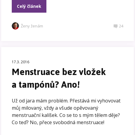
Celý článek
Ženy ženám
24
17.3. 2016
Menstruace bez vložek
a tampónů? Ano!
Už od jara mám problém. Přestává mi vyhovovat
můj milovaný, vždy a všude opěvovaný
menstruační kalíšek. Co se to s mým tělem děje?
Co teď? No, přece svobodná menstruace!