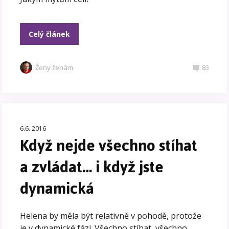
Celý článek
Ženy ženám
83
6.6. 2016
Když nejde všechno stíhat
a zvládat… i když jste
dynamická
Helena by měla být relativně v pohodě, protože
je v dynamické fázi. Všechno stíhat, všechno