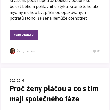
krvácení, pocit napětí až bolesti v podbřišku či
bolest během pohlavního styku. Kromě toho ale
myomy mohou být příčinou opakovaných
potratů i toho, že žena nemůže otěhotnět
Celý článek
Ženy ženám
86
20.9. 2016
Proč ženy pláčou a co s tím
mají společného fáze