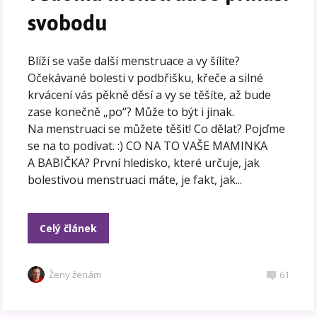
svobodu
Blíží se vaše další menstruace a vy šílíte?
Očekávané bolesti v podbřišku, křeče a silné
krvácení vás pěkně děsí a vy se těšíte, až bude
zase konečně „po“? Může to být i jinak.
Na menstruaci se můžete těšit! Co dělat? Pojďme
se na to podívat. :) CO NA TO VAŠE MAMINKA
A BABIČKA? První hledisko, které určuje, jak
bolestivou menstruaci máte, je fakt, jak...
Celý článek
Ženy ženám
61