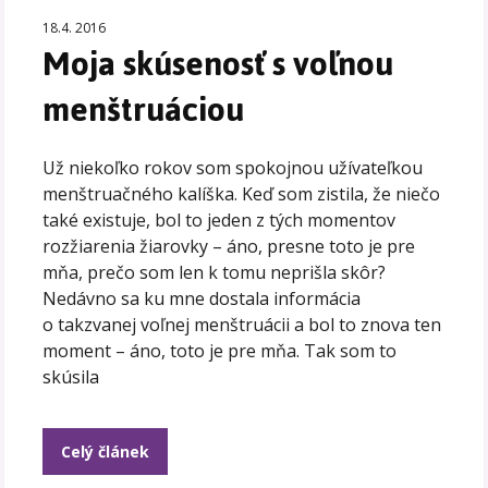
18.4. 2016
Moja skúsenosť s voľnou
menštruáciou
Už niekoľko rokov som spokojnou užívateľkou
menštruačného kalíška. Keď som zistila, že niečo
také existuje, bol to jeden z tých momentov
rozžiarenia žiarovky – áno, presne toto je pre
mňa, prečo som len k tomu neprišla skôr?
Nedávno sa ku mne dostala informácia
o takzvanej voľnej menštruácii a bol to znova ten
moment – áno, toto je pre mňa. Tak som to
skúsila
Celý článek