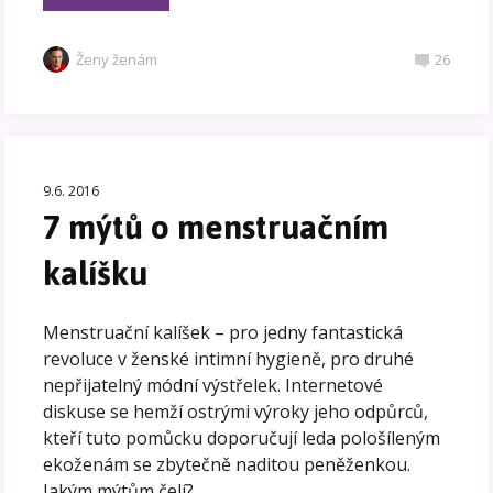
Ženy ženám
26
9.6. 2016
7 mýtů o menstruačním
kalíšku
Menstruační kalíšek – pro jedny fantastická
revoluce v ženské intimní hygieně, pro druhé
nepřijatelný módní výstřelek. Internetové
diskuse se hemží ostrými výroky jeho odpůrců,
kteří tuto pomůcku doporučují leda pološíleným
ekoženám se zbytečně naditou peněženkou.
Jakým mýtům čelí?