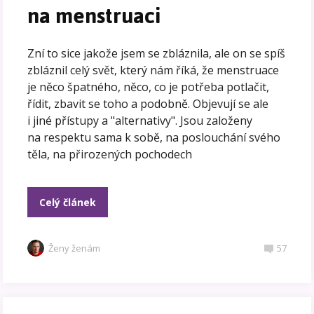
na menstruaci
Zní to sice jakože jsem se zbláznila, ale on se spíš
zbláznil celý svět, který nám říká, že menstruace
je něco špatného, něco, co je potřeba potlačit,
řídit, zbavit se toho a podobně. Objevují se ale
i jiné přístupy a "alternativy". Jsou založeny
na respektu sama k sobě, na poslouchání svého
těla, na přirozených pochodech
Celý článek
Ženy ženám
57