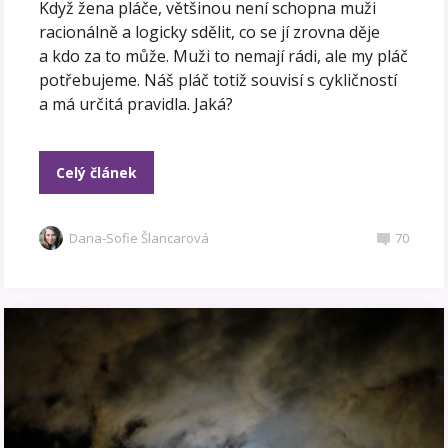
Když žena pláče, většinou není schopna muži
racionálně a logicky sdělit, co se jí zrovna děje
a kdo za to může. Muži to nemají rádi, ale my pláč
potřebujeme. Náš pláč totiž souvisí s cykličností
a má určitá pravidla. Jaká?
Celý článek
Dana-Sofie Šlancarová
70