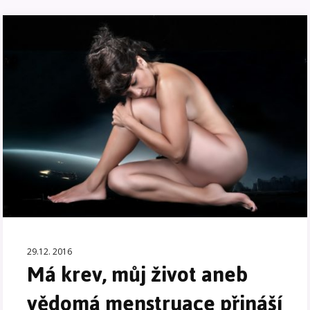
29.12. 2016
Má krev, můj život aneb
vědomá menstruace přináší