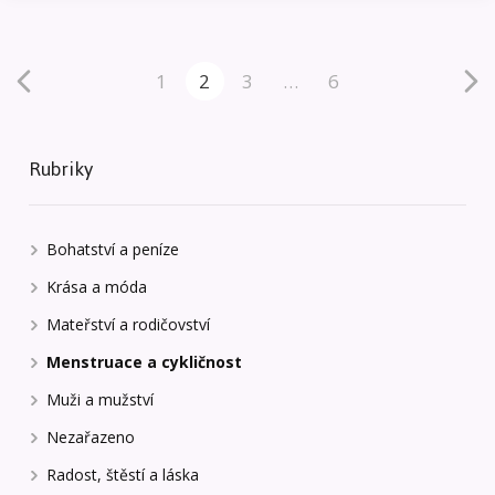
1
2
3
…
6
Rubriky
Bohatství a peníze
Krása a móda
Mateřství a rodičovství
Menstruace a cykličnost
Muži a mužství
Nezařazeno
Radost, štěstí a láska