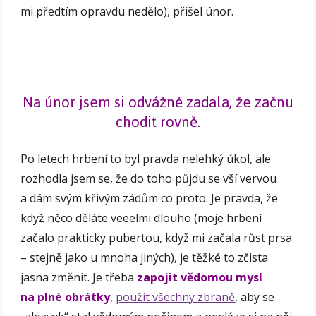
mi předtím opravdu nedělo), přišel únor.
Na únor jsem si odvážně zadala, že začnu
chodit rovně.
Po letech hrbení to byl pravda nelehký úkol, ale
rozhodla jsem se, že do toho půjdu se vší vervou
a dám svým křivým zádům co proto. Je pravda, že
když něco děláte veeelmi dlouho (moje hrbení
začalo prakticky pubertou, když mi začala růst prsa
– stejně jako u mnoha jiných), je těžké to zčista
jasna změnit. Je třeba
zapojit vědomou mysl
na plné obrátky
,
použít všechny zbraně
, aby se