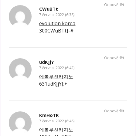
Odpovědět
CWuBTt
7 června, 2022 (6:38)
evolution korea
300CWuBTt}-#
Odpovědět
udKJjY
7 června, 2022 (6:42)
에볼루션카지노
631udKJjY[;+
Odpovědět
KmHoTR
7 června, 2022 (6:46)
에볼루션카지노