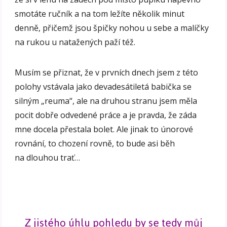
smotáte ručník a na tom ležíte několik minut
denně, přičemž jsou špičky nohou u sebe a malíčky
na rukou u natažených paží též.
Musím se přiznat, že v prvních dnech jsem z této
polohy vstávala jako devadesátiletá babička se
silným „reuma“, ale na druhou stranu jsem měla
pocit dobře odvedené práce a je pravda, že záda
mne docela přestala bolet. Ale jinak to únorové
rovnání, to chození rovně, to bude asi běh
na dlouhou trať…
Z jistého úhlu pohledu by se tedy můj