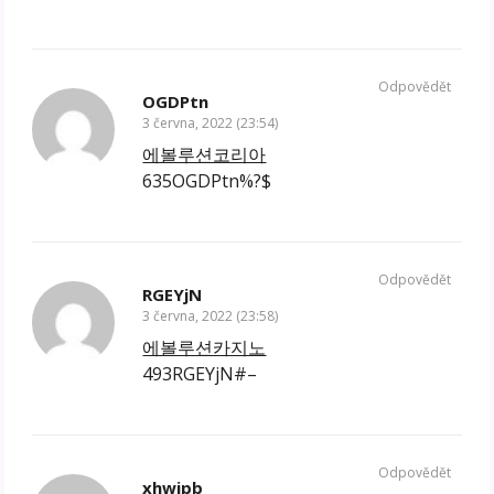
Odpovědět
OGDPtn
3 června, 2022 (23:54)
에볼루션코리아
635OGDPtn%?$
Odpovědět
RGEYjN
3 června, 2022 (23:58)
에볼루션카지노
493RGEYjN#–
Odpovědět
xhwjpb