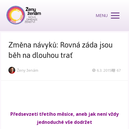
MENU
Změna návyků: Rovná záda jsou
běh na dlouhou trať
Ženy ženám
6.3. 2015
67
Předsevzetí třetího měsíce, aneb jak není vždy
jednoduché vše dodržet