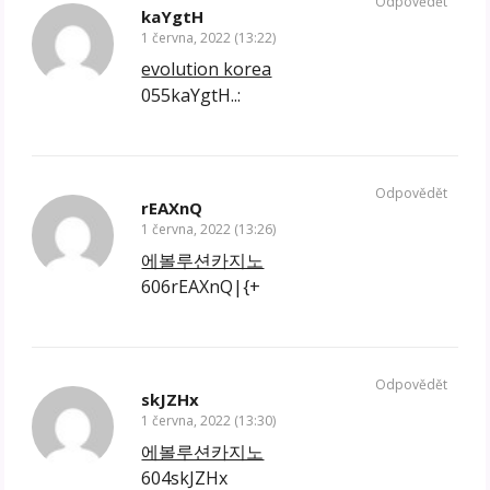
Odpovědět
kaYgtH
1 června, 2022 (13:22)
evolution korea
055kaYgtH..:
Odpovědět
rEAXnQ
1 června, 2022 (13:26)
에볼루션카지노
606rEAXnQ|{+
Odpovědět
skJZHx
1 června, 2022 (13:30)
에볼루션카지노
604skJZHx