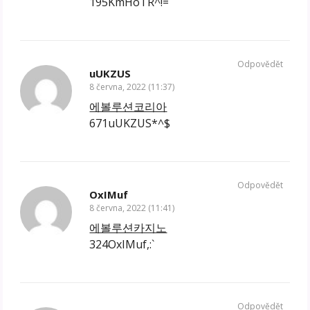
195KmHoTR^!=
Odpovědět
uUKZUS
8 června, 2022 (11:37)
에볼루션코리아
671uUKZUS*^$
Odpovědět
OxIMuf
8 června, 2022 (11:41)
에볼루션카지노
324OxIMuf,:`
Odpovědět