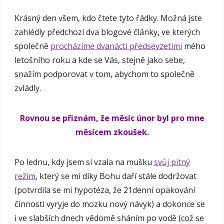
Krásný den všem, kdo čtete tyto řádky. Možná jste
zahlédly předchozí dva blogové články, ve kterých
společně
procházíme dvanácti předsevzetími
mého
letošního roku a kde se Vás, stejně jako sebe,
snažím podporovat v tom, abychom to společně
zvládly.
Rovnou se přiznám, že měsíc únor byl pro mne
měsícem zkoušek.
Po lednu, kdy jsem si vzala na mušku
svůj pitný
režim
, který se mi díky Bohu daří stále dodržovat
(potvrdila se mi hypotéza, že 21denní opakování
činnosti vyryje do mozku nový návyk) a dokonce se
i ve slabších dnech vědomě sháním po vodě (což se