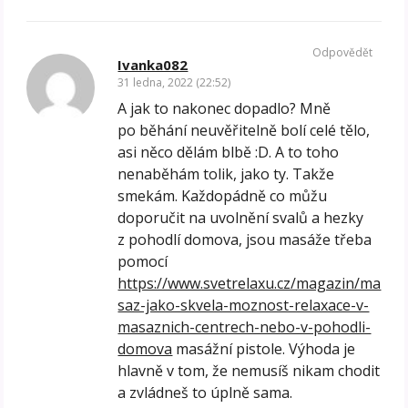
Odpovědět
Ivanka082
31 ledna, 2022 (22:52)
A jak to nakonec dopadlo? Mně
po běhání neuvěřitelně bolí celé tělo,
asi něco dělám blbě :D. A to toho
nenaběhám tolik, jako ty. Takže
smekám. Každopádně co můžu
doporučit na uvolnění svalů a hezky
z pohodlí domova, jsou masáže třeba
pomocí
https://www.svetrelaxu.cz/magazin/ma
saz-jako-skvela-moznost-relaxace-v-
masaznich-centrech-nebo-v-pohodli-
domova
masážní pistole. Výhoda je
hlavně v tom, že nemusíš nikam chodit
a zvládneš to úplně sama.