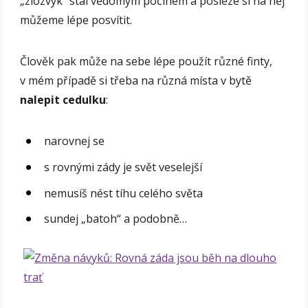
„zlozvyk“ stal vědomým počinem a posléze si na něj
můžeme lépe posvítit.
Člověk pak může na sebe lépe použít různé finty,
v mém případě si třeba na různá místa v bytě
nalepit cedulku
:
narovnej se
s rovnými zády je svět veselejší
nemusíš nést tíhu celého světa
sundej „batoh“ a podobně…