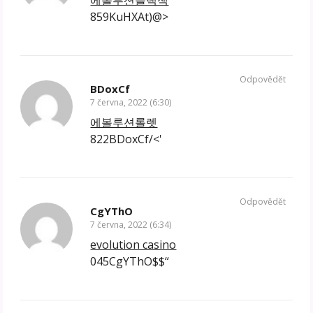
859KuHXAt)@>
Odpovědět
BDoxCf
7 června, 2022 (6:30)
에볼루션롤렛
822BDoxCf/<'
Odpovědět
CgYThO
7 června, 2022 (6:34)
evolution casino
045CgYThO$$“