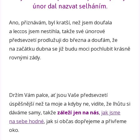
únor dal nazvat selháním.
Ano, přiznávám, byl kratší, než jsem doufala
a leccos jsem nestihla, takže své únorové
předsevzetí prodlužuji do března a doufám, že
na začátku dubna se již budu moci pochlubit krásně
rovnými zády.
Držím Vám palce, ať jsou Vaše předsevzetí
úspěšnější než ta moje a kdyby ne, vidíte, že lhůtu si
dáváme samy, takže
záleží jen na nás
,
jak jsme
na sebe hodné
, jak si občas dopřejeme a přivřeme
oko.