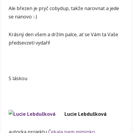
Ale březen je pryč cobydup, takže narovnat a jede
se nanovo :-)
Krásný den všem a držím palce, ať se Vám ta Vaše
předsevzetí vydaří!
S láskou
Lucie Lebdušková
autorka projektu
Čekala jsem miminko