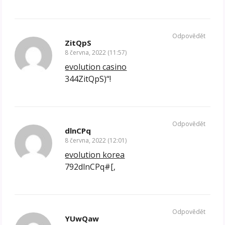
Odpovědět
ZitQpS
8 června, 2022 (11:57)
evolution casino
344ZitQpS)“!
Odpovědět
dlnCPq
8 června, 2022 (12:01)
evolution korea
792dlnCPq#[‚
Odpovědět
YUwQaw