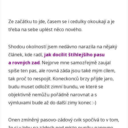
Ze začátku to jde, časem se i cedulky okoukají a je
třeba na sebe uplést něco nového.
Shodou okolností jsem nedávno narazila na nějaký
článek, kde radí,
jak docílit štíhlejšího pasu
a rovných zad
. Nejprve mne samozřejmě zaujal
spíše ten pas, ale rovná záda jsou také mým cílem,
tak proč to nespojit. Koneckonců brzy přijde jaro,
budu muset odložit zimní bundu, ve které se
objektivně nemůžu pořádně narovnat a s
výmluvami bude až do další zimy konec :-)
Onen zmíněný pasovo-zádový cvik spočívá to v tom,
že si v lehu na zádech pod místo pupíku napevno