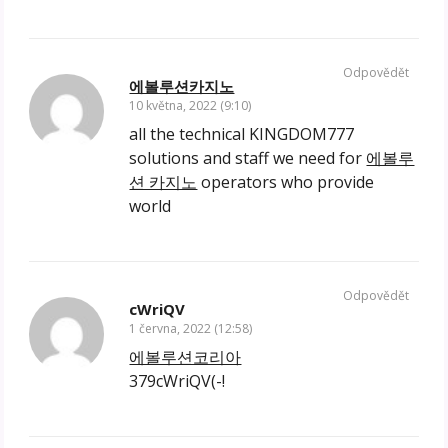
Odpovědět
에볼루션카지노
10 května, 2022 (9:10)
all the technical KINGDOM777
solutions and staff we need for
에볼루
션 카지노
operators who provide
world
Odpovědět
cWriQV
1 června, 2022 (12:58)
에볼루션코리아
379cWriQV(-!