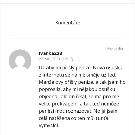
Komentáře
Odpovědět
Ivanka223
27 září, 2021 (16:17)
Už aby mi přišly peníze. Nová
osuška
z internetu se na mě směje už teď.
Manželovy přišly peníze, a tak jsem ho
poprosila, aby mi nějakou osušku
objednal, ale on říkal, že má pro mě
velké překvapení, a tak teď nemůže
penězi moc rozhazovat. No já jsem
celá natěšená co ten můj ťunťa
vymyslel.