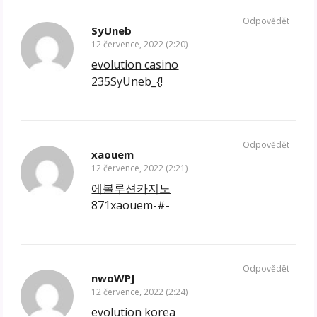
Odpovědět
SyUneb
12 července, 2022 (2:20)
evolution casino
235SyUneb_{!
Odpovědět
xaouem
12 července, 2022 (2:21)
에볼루션카지노
871xaouem-#-
Odpovědět
nwoWPJ
12 července, 2022 (2:24)
evolution korea