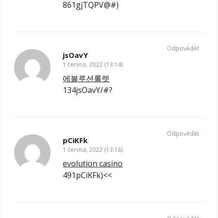
861gjTQPV@#)
Odpovědět
jsOavY
1 června, 2022 (13:14)
에볼루션롤렛
134jsOavY/#?
Odpovědět
pCiKFk
1 června, 2022 (13:18)
evolution casino
491pCiKFk)<<