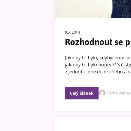
9.5. 2014
Rozhodnout se p
Jaké by to bylo, kdybychom s
jako by to bylo poprvé? S čist
z jednoho dne do druhého a 
Celý článek
Šárka Weber