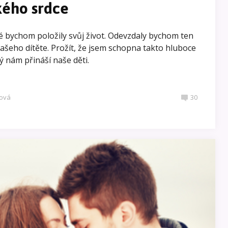
ého srdce
ré bychom položily svůj život. Odevzdaly bychom ten
 našeho dítěte. Prožít, že jsem schopna takto hluboce
rý nám přináší naše děti.
ová
30