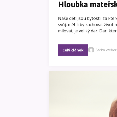
Hloubka mateřsk
Naše děti jsou bytosti, za kte
svůj, měl-li by zachovat život
milovat, je veliký dar. Dar, kte
Celý článek
Šárka Weber