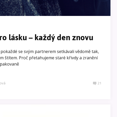
ro lásku – každý den znovu
e pokaždé se svým partnerem setkávali vědomě tak,
ým štítem. Proč přetahujeme staré křivdy a zranění
opakovaně
ová
21