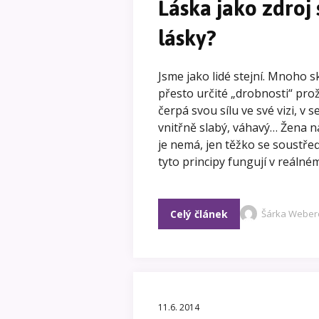
Láska jako zdroj 
lásky?
Jsme jako lidé stejní. Mnoho s
přesto určité „drobnosti“ pro
čerpá svou sílu ve své vizi, v se
vnitřně slabý, váhavý… Žena n
je nemá, jen těžko se soustřeď
tyto principy fungují v reálném
Celý článek
Šárka Weber
11.6. 2014