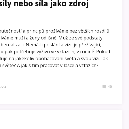
síly nebo síla jako zdroj
kutečností a principů prožíváme bez větších rozdílů,
žíváme muži a ženy odlišně. Muž ze své podstaty
berealizaci. Nemá-li poslání a vizi, je přežívající,
aopak potřebuje výživu ve vztazích, v rodině. Pokud
uje na jakékoliv obohacování světa a svou vizi. Jak
 světě? A jak s tím pracovat v lásce a vztazích?
ová
46