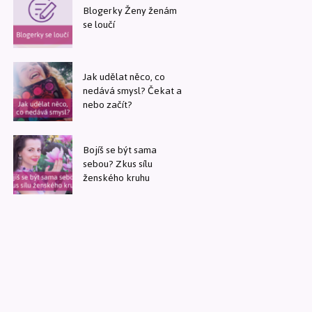
Blogerky Ženy ženám
se loučí
Jak udělat něco, co
nedává smysl? Čekat a
nebo začít?
Bojíš se být sama
sebou? Zkus sílu
ženského kruhu