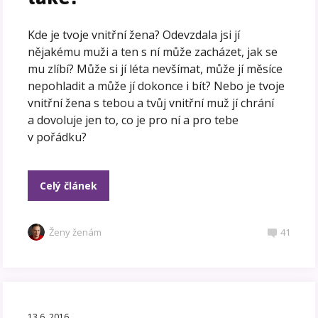
Kde je tvoje vnitřní žena? Odevzdala jsi jí
nějakému muži a ten s ní může zacházet, jak se
mu zlíbí? Může si jí léta nevšímat, může jí měsíce
nepohladit a může jí dokonce i bít? Nebo je tvoje
vnitřní žena s tebou a tvůj vnitřní muž jí chrání
a dovoluje jen to, co je pro ní a pro tebe
v pořádku?
Celý článek
Ženy ženám
41
13.6. 2016