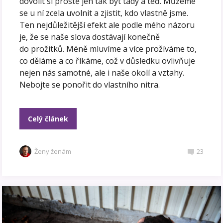
dovolit si prostě jen tak být tady a teď. Můžeme
se u ní zcela uvolnit a zjistit, kdo vlastně jsme.
Ten nejdůležitější efekt ale podle mého názoru
je, že se naše slova dostávají konečně
do prožitků. Méně mluvíme a více prožíváme to,
co děláme a co říkáme, což v důsledku ovlivňuje
nejen nás samotné, ale i naše okolí a vztahy.
Nebojte se ponořit do vlastního nitra.
Celý článek
Ženy ženám
23