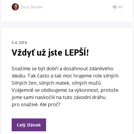
Ženy ženám
49
5.4. 2016
Vždyť už jste LEPŠÍ!
Snažíme se být dobří a dosáhnout zdánlivého
ideálu. Tak často a tak moc hrajeme role silných.
Silných žen, silných matek, silných mužů.
Vzájemně se obdivujeme za výkonnost, protože
jsme sami naskočili na tuto závodní dráhu
pro snaživé. Ale proč?
Celý článek