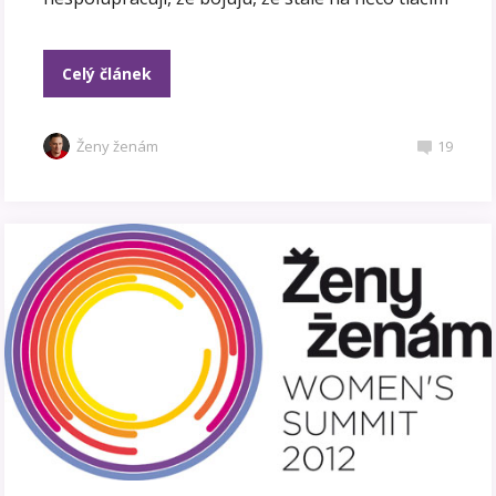
Celý článek
Ženy ženám
19