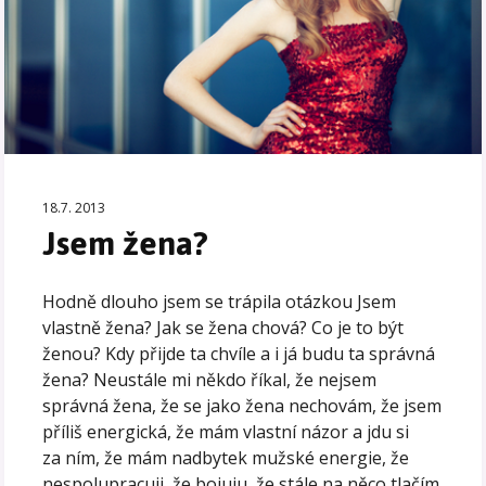
18.7. 2013
Jsem žena?
Hodně dlouho jsem se trápila otázkou Jsem
vlastně žena? Jak se žena chová? Co je to být
ženou? Kdy přijde ta chvíle a i já budu ta správná
žena? Neustále mi někdo říkal, že nejsem
správná žena, že se jako žena nechovám, že jsem
příliš energická, že mám vlastní názor a jdu si
za ním, že mám nadbytek mužské energie, že
nespolupracuji, že bojuju, že stále na něco tlačím