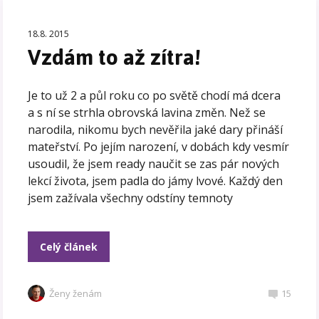
18.8. 2015
Vzdám to až zítra!
Je to už 2 a půl roku co po světě chodí má dcera
a s ní se strhla obrovská lavina změn. Než se
narodila, nikomu bych nevěřila jaké dary přináší
mateřství. Po jejím narození, v dobách kdy vesmír
usoudil, že jsem ready naučit se zas pár nových
lekcí života, jsem padla do jámy lvové. Každý den
jsem zažívala všechny odstíny temnoty
Celý článek
Ženy ženám
15