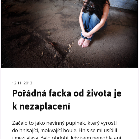
12.11. 2013
Pořádná facka od života je
k nezaplacení
Začalo to jako nevinný pupínek, který vyrostl
do hnisající, mokvající boule. Hnis se mi usídlil
i mezi vlasy. Bylo období, kdy jsem nemohla ani