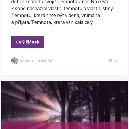
dobře znáte tu svoji? Temnota v nás Na cestě
k sobě nacházím vlastní temnotu a vlastní stíny.
Temnotu, která chce být viděna, vnímána
a přijata. Temnota, která vznikala celý...
Celý článek
Veronika Hradecká
93