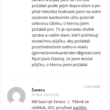
požádat podle jejich doporučení a jen
před několika hodinami jsem na svém
osobním bankovním účtu potvrdil
celkovou částku, o kterou jsem
požádal pro. To je opravdu skvělá
zpráva a radím všem, kteří potřebují
skutečnou půjčku, aby požádali
prostřednictvím svého e-mailu
(gerred.breinloanlenderr@gmail.com)
Nyní jsem šťastný, že jsem dostal
půjčku, o kterou jsem požádal.
Odpovědět
Žaneta
25 října, 2023 (5:30)
Mě baví výt ženou :-) . Pěkně se
oblékat, líčit, používat
parfém
,