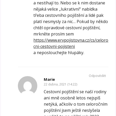
a nestíhají to. Nebo se k nim dostane
nějaká velice „lukrativní“ nabídka
třeba cestovního pojištění a lidé pak
platí nesmysly za nic… Pokud by někdo
chtěl opravdové cestovní pojištění,
mrkněte prosím sem
https://www.ervpojistovna.cz/cs/celoro
cni-cestovni-pojisteni
a neposlouchejte hlupáky.
Odpovědět
Marie
22 dubna, 2021 (14:22)
Cestovní pojištění se naší rodiny
ani mně osobně letos nejspíš
netýká, ačkoliv o tom celoročním
pojištění jsem ještě neslyšela