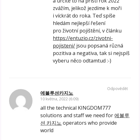
a určitě to na příští rok 2022
zvážím, jelikož jezdíme k moři
i víckrát do roka. Teď spíše
hledám nejlepší řešení
pro životní pojištění, v článku
https://entuzio.cz/zivotni-
pojisteni/
jsou popsaná různá
pozitiva a negativa, tak si nejspíš
vyberu něco odtamtud :-)
Odpovědět
에볼루션카지노
10 května, 2022 (6:09)
all the technical KINGDOM777
solutions and staff we need for
에볼루
션 카지노
operators who provide
world