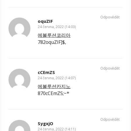
Odpovědět
oquZIF
24 června, 2022 (14:03)
에볼루션코리아
782oquZIF]$,
Odpovědět
cCEmZS
24 června, 2022 (14:07)
에볼루션카지노
870cCEmZS;~*
Odpovědět
SygxjO
24 června, 2022 (14:11)