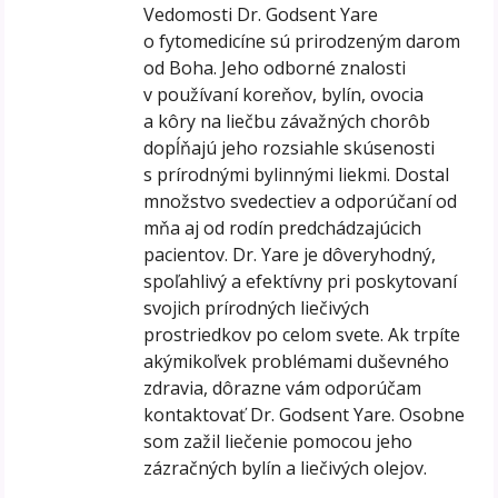
Vedomosti Dr. Godsent Yare
o fytomedicíne sú prirodzeným darom
od Boha. Jeho odborné znalosti
v používaní koreňov, bylín, ovocia
a kôry na liečbu závažných chorôb
dopĺňajú jeho rozsiahle skúsenosti
s prírodnými bylinnými liekmi. Dostal
množstvo svedectiev a odporúčaní od
mňa aj od rodín predchádzajúcich
pacientov. Dr. Yare je dôveryhodný,
spoľahlivý a efektívny pri poskytovaní
svojich prírodných liečivých
prostriedkov po celom svete. Ak trpíte
akýmikoľvek problémami duševného
zdravia, dôrazne vám odporúčam
kontaktovať Dr. Godsent Yare. Osobne
som zažil liečenie pomocou jeho
zázračných bylín a liečivých olejov.