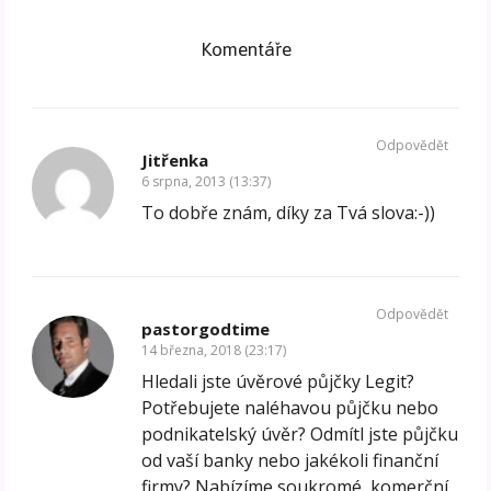
Komentáře
Odpovědět
Jitřenka
6 srpna, 2013 (13:37)
To dobře znám, díky za Tvá slova:-))
Odpovědět
pastorgodtime
14 března, 2018 (23:17)
Hledali jste úvěrové půjčky Legit?
Potřebujete naléhavou půjčku nebo
podnikatelský úvěr? Odmítl jste půjčku
od vaší banky nebo jakékoli finanční
firmy? Nabízíme soukromé, komerční