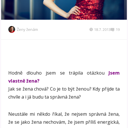
Ženy ženám
18.7. 2013
19
Hodně dlouho jsem se trápila otázkou
Jsem
vlastně žena?
Jak se žena chová? Co je to být ženou? Kdy přijde ta
chvíle a i já budu ta správná žena?
Neustále mi někdo říkal, že nejsem správná žena,
že se jako žena nechovám, že jsem příliš energická,