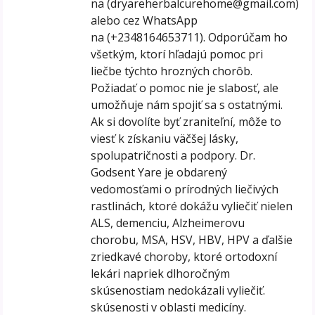
na (dryareherbalcurehome@gmail.com)
alebo cez WhatsApp
na (+2348164653711). Odporúčam ho
všetkým, ktorí hľadajú pomoc pri
liečbe týchto hrozných chorôb.
Požiadať o pomoc nie je slabosť, ale
umožňuje nám spojiť sa s ostatnými.
Ak si dovolíte byť zraniteľní, môže to
viesť k získaniu väčšej lásky,
spolupatričnosti a podpory. Dr.
Godsent Yare je obdarený
vedomosťami o prírodných liečivých
rastlinách, ktoré dokážu vyliečiť nielen
ALS, demenciu, Alzheimerovu
chorobu, MSA, HSV, HBV, HPV a ďalšie
zriedkavé choroby, ktoré ortodoxní
lekári napriek dlhoročným
skúsenostiam nedokázali vyliečiť.
skúsenosti v oblasti medicíny.