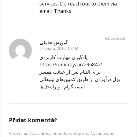
services. Do reach out to them via
email. Thanks
Odpovědět
آموزش تعاملی
24 února, 2026 (15:16)
یادگیری مهارت کاربردی
https://omidraya.ir/29684a/
برای التیام پس از خیانت همسر
پول درآوردن از طریق کمپین‌های تبلیغاتی
اینستاگرام ، و راه‌حل‌ها
Přidat komentář
Vaše e-mailová adresa nebude zveřejněna.
Vyžadované