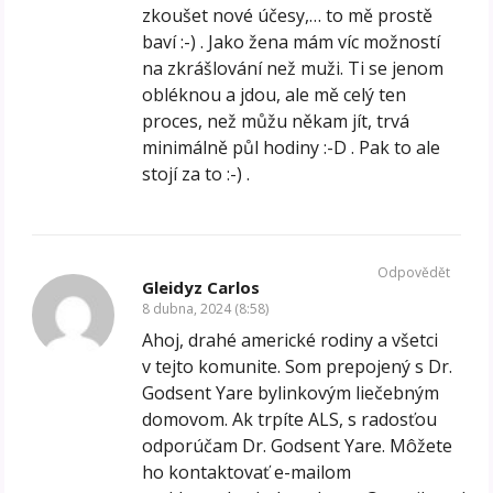
zkoušet nové účesy,… to mě prostě
baví :-) . Jako žena mám víc možností
na zkrášlování než muži. Ti se jenom
obléknou a jdou, ale mě celý ten
proces, než můžu někam jít, trvá
minimálně půl hodiny :-D . Pak to ale
stojí za to :-) .
Odpovědět
Gleidyz Carlos
8 dubna, 2024 (8:58)
Ahoj, drahé americké rodiny a všetci
v tejto komunite. Som prepojený s Dr.
Godsent Yare bylinkovým liečebným
domovom. Ak trpíte ALS, s radosťou
odporúčam Dr. Godsent Yare. Môžete
ho kontaktovať e-mailom