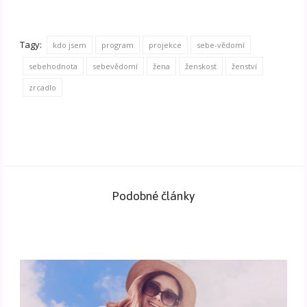
Tagy:
kdo jsem
program
projekce
sebe-vědomí
sebehodnota
sebevědomí
žena
ženskost
ženství
zrcadlo
Podobné články