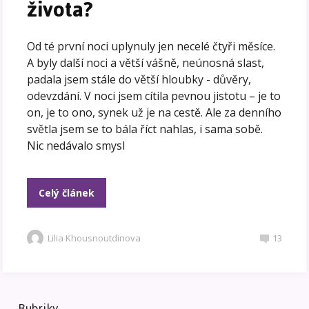
života?
Od té první noci uplynuly jen necelé čtyři měsíce.
A byly další noci a větší vášně, neúnosná slast,
padala jsem stále do větší hloubky - důvěry,
odevzdání. V noci jsem cítila pevnou jistotu – je to
on, je to ono, synek už je na cestě. Ale za denního
světla jsem se to bála říct nahlas, i sama sobě.
Nic nedávalo smysl
Celý článek
Lilia Khousnoutdinova
13
Rubriky