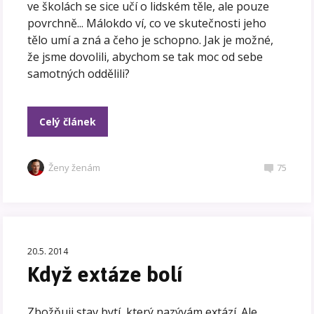
ve školách se sice učí o lidském těle, ale pouze
povrchně... Málokdo ví, co ve skutečnosti jeho
tělo umí a zná a čeho je schopno. Jak je možné,
že jsme dovolili, abychom se tak moc od sebe
samotných oddělili?
Celý článek
Ženy ženám
75
20.5. 2014
Když extáze bolí
Zbožňuji stav bytí, který nazývám extází. Ale