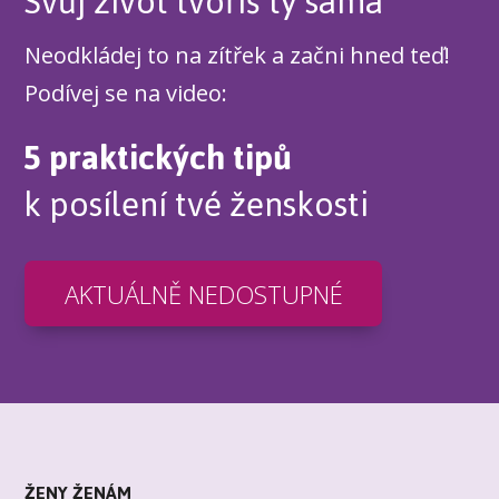
Svůj život tvoříš ty sama
Neodkládej to na zítřek a začni hned teď!
Podívej se na video:
5 praktických tipů
k posílení tvé ženskosti
AKTUÁLNĚ NEDOSTUPNÉ
ŽENY ŽENÁM