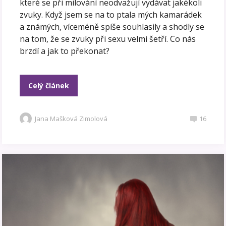
které se při milování neodvažují vydávat jakékoli
zvuky. Když jsem se na to ptala mých kamarádek
a známých, víceméně spíše souhlasily a shodly se
na tom, že se zvuky při sexu velmi šetří. Co nás
brzdí a jak to překonat?
Celý článek
Jana Mašková Zimolová
16