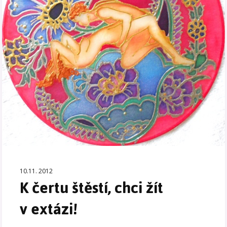
10.11. 2012
K čertu štěstí, chci žít
v extázi!