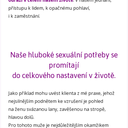
odráží v celém našem životě
. V našem jednání,
přístupu k lidem, k opačnému pohlaví,
i k zaměstnání.
Naše hluboké sexuální potřeby se
promítají
do celkového nastavení v životě.
Jako příklad mohu uvést klienta z mé praxe, jehož
nejsilnějším podnětem ke vzrušení je pohled
na ženu svázanou lany, zavěšenou na stropě,
hlavou dolů.
Pro tohoto muže je nejdůležitějším okamžikem