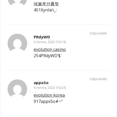
에볼루션롤렛
451XynIie\_:
Odpovědět
PRdyWD
6 června, 2022 (18:19)
evolution casino
254PRdyWD’$`
Odpovědět
appxSo
6 června, 2022 (18:23)
evolution korea
917appxSo#~“