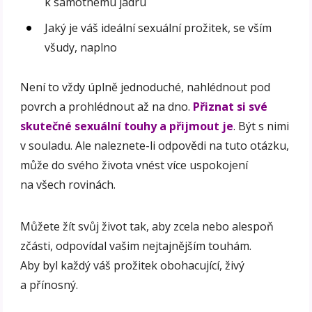
k samotnému jádru
Jaký je váš ideální sexuální prožitek, se vším
všudy, naplno
Není to vždy úplně jednoduché, nahlédnout pod
povrch a prohlédnout až na dno.
Přiznat si své
skutečné sexuální touhy a přijmout je
. Být s nimi
v souladu. Ale naleznete-li odpovědi na tuto otázku,
může do svého života vnést více uspokojení
na všech rovinách.
Můžete žít svůj život tak, aby zcela nebo alespoň
zčásti, odpovídal vašim nejtajnějším touhám.
Aby byl každý váš prožitek obohacující, živý
a přínosný.