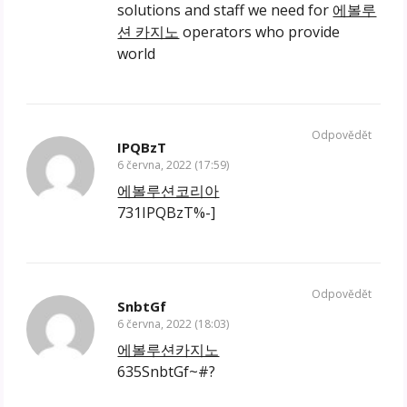
solutions and staff we need for
에볼루
션 카지노
operators who provide
world
Odpovědět
IPQBzT
6 června, 2022 (17:59)
에볼루션코리아
731IPQBzT%-]
Odpovědět
SnbtGf
6 června, 2022 (18:03)
에볼루션카지노
635SnbtGf~#?