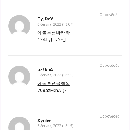
Odpovědět
TyJDzY
6 června, 2022 (18:07)
에볼루션바카라
124TyJDzY^;]
Odpovědět
azFkhA
6 června, 2022 (18:11)
에볼루션블랙잭
708azFkhA-}?
Odpovědět
XynIie
6 června, 2022 (18:15)