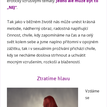
eroticky vzrušivými tématy.
Jedno ale může být to
„NEJ“
.
Tak jako v běžném životě nás může unést krásná
melodie, nádherný obraz, radostná naplňující
činnost, chvíle, kdy zapomínáme na čas a na celý
svět kolem sebe a jsme naplno přítomni v opojném
zážitku, tak i v sexuálním prožívání přichází chvíle,
kdy se necháme doslova strhnout a uchvátit
mocným vzrušením, rozkoší a blažeností.
Ztratíme hlavu
Vzdáme
se