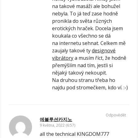
na takové masáži ale bohužel
nebyla. To já teď zase hodně
pronikla do světa různých
erotických hraček. Docela jsem
koukala co všechno se dá
na internetu sehnat. Celkem mě
zaujaly takové ty
designové
vibrátory
a musím říct, že hodně
přemýšlím nad tím, jestli si
nějaký takový nekoupit.
Na druhou stranu třeba ho
najdu pod stromečkem, kdo ví. :-)
Odpovědět
에볼루션카지노
9 května, 2022 (6:57)
all the technical KINGDOM777