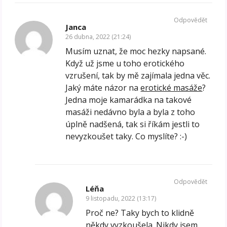
Odpovědět
Janca
26 dubna, 2022 (21:24)
Musím uznat, že moc hezky napsané.
Když už jsme u toho erotického
vzrušení, tak by mě zajímala jedna věc.
Jaký máte názor na
erotické masáže
?
Jedna moje kamarádka na takové
masáži nedávno byla a byla z toho
úplně nadšená, tak si říkám jestli to
nevyzkoušet taky. Co myslíte? :-)
Odpovědět
Léňa
9 listopadu, 2022 (13:17)
Proč ne? Taky bych to klidně
někdy vyzkoušela. Nikdy jsem