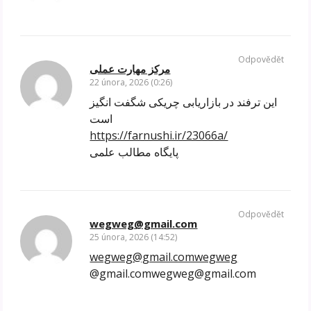
Odpovědět
مرکز مهارت عملی
22 února, 2026 (0:26)
این ترفند در بازاریابی چریکی شگفت انگیز
است
https://farnushi.ir/23066a/
پایگاه مطالب علمی
Odpovědět
wegweg@gmail.com
25 února, 2026 (14:52)
wegweg@gmail.comwegweg
@gmail.comwegweg@gmail.com