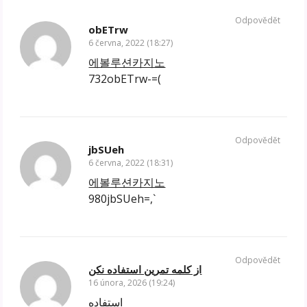
Odpovědět
obETrw
6 června, 2022 (18:27)
에볼루션카지노
732obETrw-=(
Odpovědět
jbSUeh
6 června, 2022 (18:31)
에볼루션카지노
980jbSUeh=,`
Odpovědět
از کلمه تمرین استفاده نکن
16 února, 2026 (19:24)
استفاده