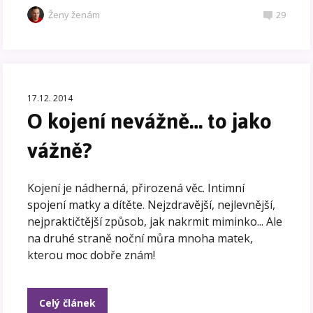
Ženy ženám
29
17.12. 2014
O kojení nevážně… to jako
vážně?
Kojení je nádherná, přirozená věc. Intimní
spojení matky a dítěte. Nejzdravější, nejlevnější,
nejpraktičtější způsob, jak nakrmit miminko... Ale
na druhé straně noční můra mnoha matek,
kterou moc dobře znám!
Celý článek