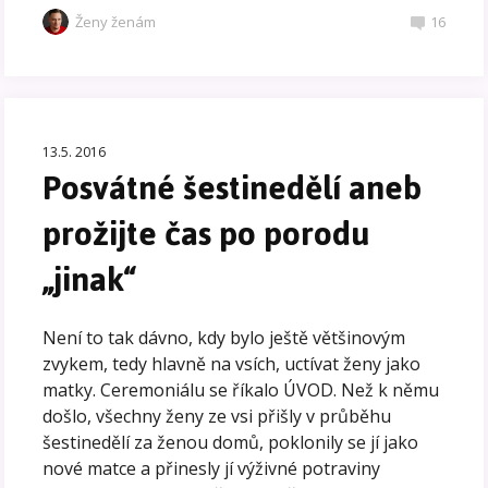
Ženy ženám
16
13.5. 2016
Posvátné šestinedělí aneb
prožijte čas po porodu
„jinak“
Není to tak dávno, kdy bylo ještě většinovým
zvykem, tedy hlavně na vsích, uctívat ženy jako
matky. Ceremoniálu se říkalo ÚVOD. Než k němu
došlo, všechny ženy ze vsi přišly v průběhu
šestinedělí za ženou domů, poklonily se jí jako
nové matce a přinesly jí výživné potraviny