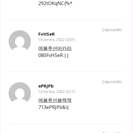
292tOKqNC{%*
Odpovědět
FvHSeR
16 června, 2022 (0:07)
에볼루션바카라
080FvHSeR.||
Odpovědět
ePRJPb
16 června, 2022 (0:11)
에볼루션블랙잭
713ePRJPb&\(