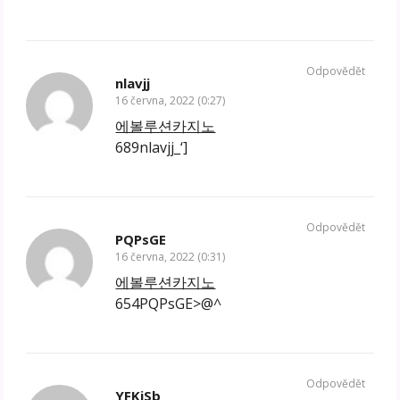
Odpovědět
nlavjj
16 června, 2022 (0:27)
에볼루션카지노
689nlavjj_‘]
Odpovědět
PQPsGE
16 června, 2022 (0:31)
에볼루션카지노
654PQPsGE>@^
Odpovědět
YFKjSb