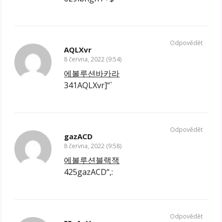
Odpovědět
AQLXvr
8 června, 2022 (9:54)
에볼루션바카라
341AQLXvr]“`
Odpovědět
gazACD
8 června, 2022 (9:58)
에볼루션블랙잭
425gazACD“,:
Odpovědět