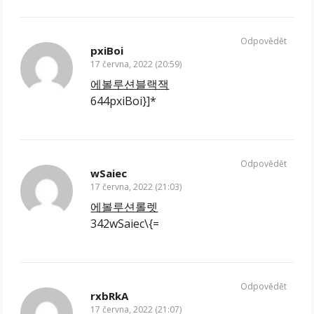
Odpovědět
pxiBoi
17 června, 2022 (20:59)
에볼루션블랙잭
644pxiBoi}]*
Odpovědět
wSaiec
17 června, 2022 (21:03)
에볼루션롤렛
342wSaiec\{=
Odpovědět
rxbRkA
17 června, 2022 (21:07)