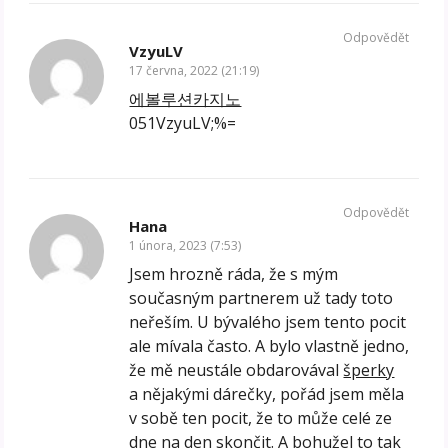
Odpovědět
VzyuLV
17 června, 2022 (21:19)
에볼루션카지노
051VzyuLV;%=
Odpovědět
Hana
1 února, 2023 (7:53)
Jsem hrozně ráda, že s mým
současným partnerem už tady toto
neřeším. U bývalého jsem tento pocit
ale mívala často. A bylo vlastně jedno,
že mě neustále obdarovával
šperky
a nějakými dárečky, pořád jsem měla
v sobě ten pocit, že to může celé ze
dne na den skončit. A bohužel to tak