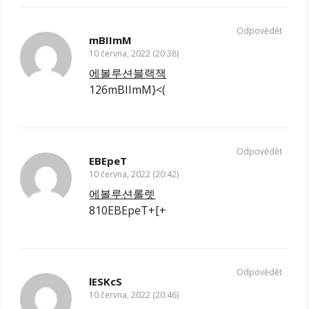
Odpovědět
mBIImM
10 června, 2022 (20:38)
에볼루션블랙잭
126mBIImM}<(
Odpovědět
EBEpeT
10 června, 2022 (20:42)
에볼루션롤렛
810EBEpeT+[+
Odpovědět
lESKcS
10 června, 2022 (20:46)