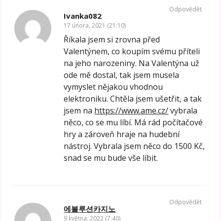
Odpovědět
Ivanka082
17 února, 2021 (21:10)
Říkala jsem si zrovna před
Valentýnem, co koupím svému příteli
na jeho narozeniny. Na Valentýna už
ode mě dostal, tak jsem musela
vymyslet nějakou vhodnou
elektroniku. Chtěla jsem ušetřit, a tak
jsem na
https://www.ame.cz/
vybrala
něco, co se mu líbí. Má rád počítačové
hry a zároveň hraje na hudební
nástroj. Vybrala jsem něco do 1500 Kč,
snad se mu bude vše líbit.
Odpovědět
에볼루션카지노
9 května, 2022 (7:40)