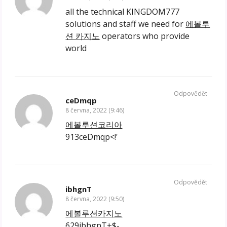
all the technical KINGDOM777
solutions and staff we need for
에볼루
션 카지노
operators who provide
world
Odpovědět
ceDmqp
8 června, 2022 (9:46)
에볼루션코리아
913ceDmqp<!'
Odpovědět
ibhgnT
8 června, 2022 (9:50)
에볼루션카지노
629ibhgnT+$-