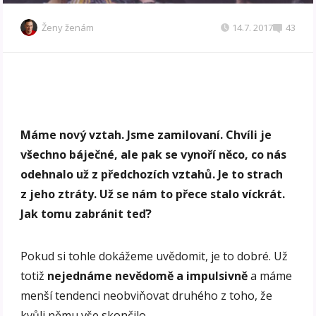
Ženy ženám
14.7. 2017
43
Máme nový vztah. Jsme zamilovaní. Chvíli je
všechno báječné, ale pak se vynoří něco, co nás
odehnalo už z předchozích vztahů. Je to strach
z jeho ztráty. Už se nám to přece stalo víckrát.
Jak tomu zabránit teď?
Pokud si tohle dokážeme uvědomit, je to dobré. Už
totiž
nejednáme nevědomě a impulsivně
a máme
menší tendenci neobviňovat druhého z toho, že
kvůli němu vše skončilo.