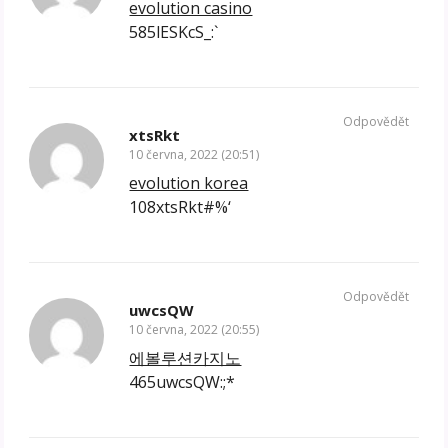
evolution casino
585lESKcS_:`
Odpovědět
xtsRkt
10 června, 2022 (20:51)
evolution korea
108xtsRkt#%‘
Odpovědět
uwcsQW
10 června, 2022 (20:55)
에볼루션카지노
465uwcsQW:;*