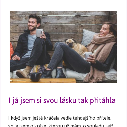
I já jsem si svou lásku tak přitáhla
I když jsem ještě kráčela vedle tehdejšího přítele,
snila jsem o kráse, kterou už mám, o souladu, jejž