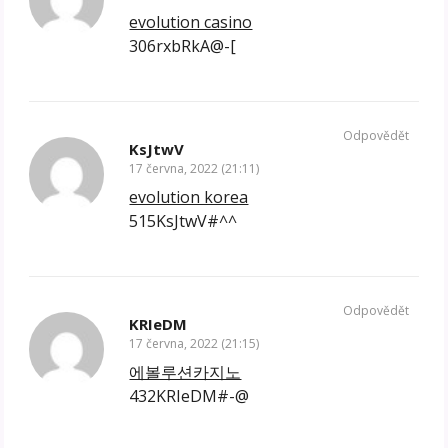
evolution casino
306rxbRkA@-[
Odpovědět
KsJtwV
17 června, 2022 (21:11)
evolution korea
515KsJtwV#^^
Odpovědět
KRIeDM
17 června, 2022 (21:15)
에볼루션카지노
432KRIeDM#-@