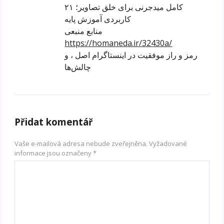
کامل میدجرنی برای خلق تصاویر؛ ۲۱
کاربردی آموزش پایه
منابع منبعی
https://homaneda.ir/32430a/
رمز و راز موفقیت در اینستاگرام اصل ، و
چالش‌ها
Přidat komentář
Vaše e-mailová adresa nebude zveřejněna.
Vyžadované
informace jsou označeny
*