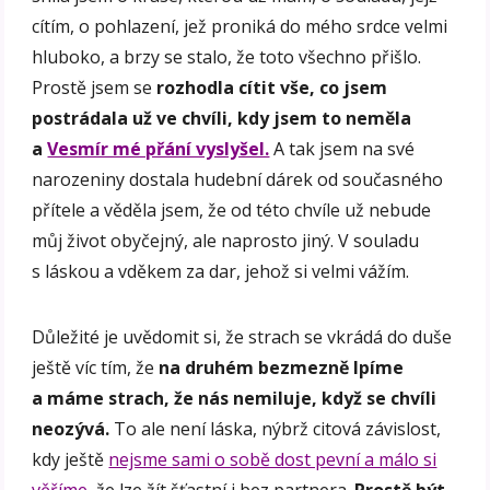
cítím, o pohlazení, jež proniká do mého srdce velmi
hluboko, a brzy se stalo, že toto všechno přišlo.
Prostě jsem se
rozhodla cítit vše, co jsem
postrádala už ve chvíli, kdy jsem to neměla
a
Vesmír mé přání vyslyšel.
A tak jsem na své
narozeniny dostala hudební dárek od současného
přítele a věděla jsem, že od této chvíle už nebude
můj život obyčejný, ale naprosto jiný. V souladu
s láskou a vděkem za dar, jehož si velmi vážím.
Důležité je uvědomit si, že strach se vkrádá do duše
ještě víc tím, že
na druhém bezmezně lpíme
a máme strach, že nás nemiluje, když se chvíli
neozývá.
To ale není láska, nýbrž citová závislost,
kdy ještě
nejsme sami o sobě dost pevní a málo si
věříme,
že lze žít šťastní i bez partnera.
Prostě být