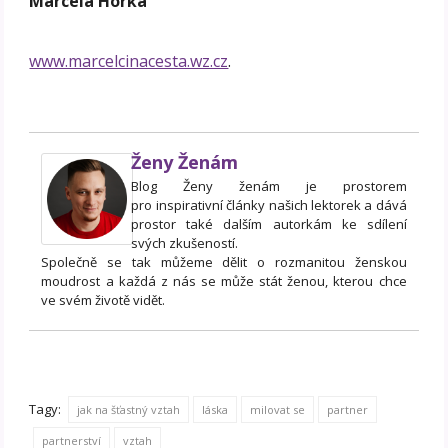
Marcela Horká
www.marcelcinacesta.wz.cz
.
Ženy Ženám
Blog Ženy ženám je prostorem
pro inspirativní články našich lektorek a dává
prostor také dalším autorkám ke sdílení
svých zkušeností.
Společně se tak můžeme dělit o rozmanitou ženskou
moudrost a každá z nás se může stát ženou, kterou chce
ve svém životě vidět.
Tagy:
jak na šťastný vztah
láska
milovat se
partner
partnerství
vztah