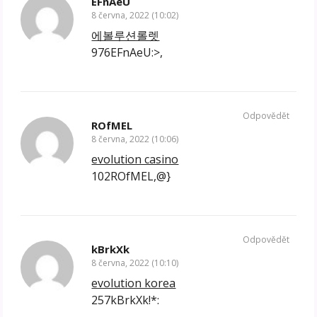
EFnAeU
8 června, 2022 (10:02)
에볼루션롤렛
976EFnAeU:>,
Odpovědět
ROfMEL
8 června, 2022 (10:06)
evolution casino
102ROfMEL,@}
Odpovědět
kBrkXk
8 června, 2022 (10:10)
evolution korea
257kBrkXk!*: