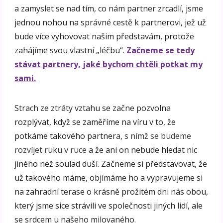
a zamyslet se nad tím, co nám partner zrcadlí, jsme
jednou nohou na správné cestě k partnerovi, jež už
bude více vyhovovat našim představám, protože
zahájíme svou vlastní „léčbu“.
Začneme se tedy
stávat partnery, jaké bychom chtěli potkat my
sami.
Strach ze ztráty vztahu se začne pozvolna
rozplývat, když se zaměříme na víru v to, že
potkáme takového partner
a,
s nímž se budeme
rozvíjet ruku v ruce
a že ani on nebude hledat nic
jiného než soulad duší. Začneme si představovat, že
už takového máme, objímáme ho a vypravujeme si
na zahradní terase o krásně prožitém dni nás obou,
který jsme sice strávili ve společnosti jiných lidí, ale
se srdcem u našeho milovaného.