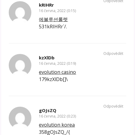
Odpovědět
kRIHRr
16 června, 2022 (0:15)
에볼루션롤렛
531kRIHRr`/.
Odpovědět
kzXlDb
16 června, 2022 (0:19)
evolution casino
179kzXlDb[]\
Odpovědět
gOJsZQ
16 června, 2022 (0:23)
evolution korea
358gOJsZQ_/{