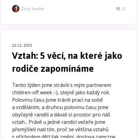
Ženy ženám
22
22.12. 2015
Vztah: 5 věcí, na které jako
rodiče zapomínáme
Tento týden jsme strávili s mým partnerem
children-off week :-), stejně jako každý rok.
Polovinu času jsme trávili prací na sobě
a vzděláním, a druhou polovinu času jsme
obyčejně randili a dávali si prostor pro náš
vztah... Právě u jedné randící večeře jsme
přemýšleli nad tím, proč se většina vztahů
s příchodem dětí tak změní, doslova zamrzne.