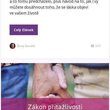
a co tomu předcházelo, plus návod na to, jak i vy
můžete dosáhnout toho, že se láska objeví
ve vašem životě
Celý článek
Ženy ženám
377