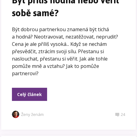
Být příliš hodná nebo věřit
sobě samé?
Být dobrou partnerkou znamená být tichá
a hodná? Neotravovat, nezatěžovat, neprudit?
Cena je ale příliš vysoká... Když se nechám
přesvědčit, ztrácím svoji sílu. Přestanu si
naslouchat, přestanu si věřit. Jak ale tohle
pomůže mně a vztahu? Jak to pomůže
partnerovi?
Celý článek
Ženy ženám
24