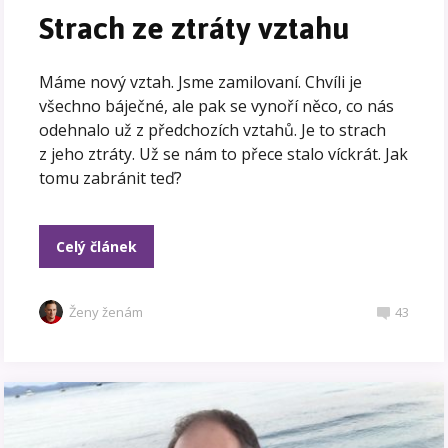
Strach ze ztráty vztahu
Máme nový vztah. Jsme zamilovaní. Chvíli je
všechno báječné, ale pak se vynoří něco, co nás
odehnalo už z předchozích vztahů. Je to strach
z jeho ztráty. Už se nám to přece stalo víckrát. Jak
tomu zabránit teď?
Celý článek
Ženy ženám
43