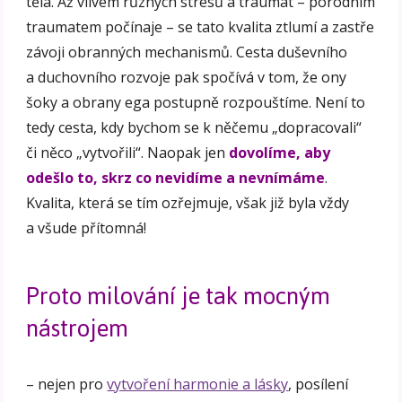
těla. Až vlivem různých stresů a traumat – porodním
traumatem počínaje – se tato kvalita ztlumí a zastře
závoji obranných mechanismů. Cesta duševního
a duchovního rozvoje pak spočívá v tom, že ony
šoky a obrany ega postupně rozpouštíme. Není to
tedy cesta, kdy bychom se k něčemu „dopracovali“
či něco „vytvořili“. Naopak jen
dovolíme, aby
odešlo to, skrz co nevidíme a nevnímáme
.
Kvalita, která se tím ozřejmuje, však již byla vždy
a všude přítomná!
Proto milování je tak mocným
nástrojem
– nejen pro
vytvoření harmonie a lásky
, posílení