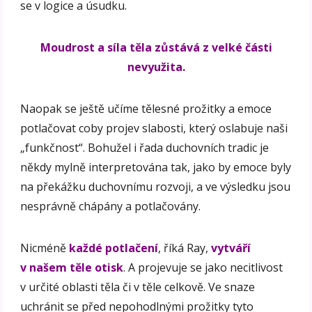
se v logice a úsudku.
Moudrost a síla těla zůstává z velké části
nevyužita.
Naopak se ještě učíme tělesné prožitky a emoce
potlačovat coby projev slabosti, který oslabuje naši
„funkčnost“. Bohužel i řada duchovních tradic je
někdy mylně interpretována tak, jako by emoce byly
na překážku duchovnímu rozvoji, a ve výsledku jsou
nesprávně chápány a potlačovány.
Nicméně
každé potlačení
, říká Ray,
vytváří
v našem těle otisk
. A projevuje se jako necitlivost
v určité oblasti těla či v těle celkově. Ve snaze
uchránit se před nepohodlnými prožitky tyto