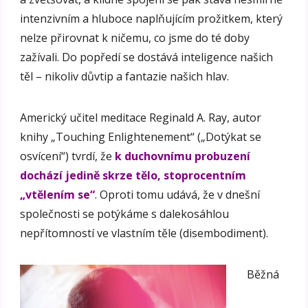
intenzivním a hluboce naplňujícím prožitkem, který
nelze přirovnat k ničemu, co jsme do té doby
zažívali. Do popředí se dostává inteligence našich
těl – nikoliv důvtip a fantazie našich hlav.
Americký učitel meditace Reginald A. Ray, autor
knihy „Touching Enlightenement“ („Dotýkat se
osvícení“) tvrdí, že
k duchovnímu probuzení
dochází jedině skrze tělo, stoprocentním
„vtělením se“
. Oproti tomu udává, že v dnešní
společnosti se potýkáme s dalekosáhlou
nepřítomností ve vlastním těle (disembodiment).
Běžná