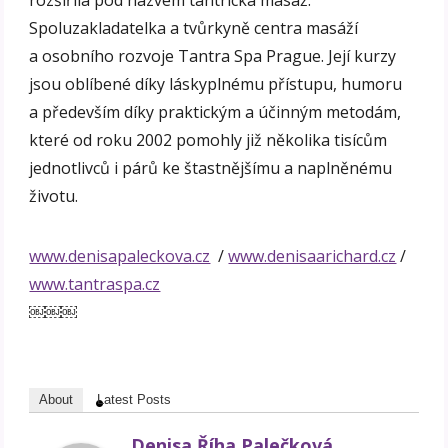
Spoluzakladatelka a tvůrkyně centra masáží
a osobního rozvoje Tantra Spa Prague. Její kurzy
jsou oblíbené díky láskyplnému přístupu, humoru
a především díky praktickým a účinným metodám,
které od roku 2002 pomohly již několika tisícům
jednotlivců i párů ke štastnějšímu a naplněnému
životu.
www.denisapaleckova.cz
/
www.denisaarichard.cz
/
www.tantraspa.cz
￼￼￼
About
Latest Posts
Denisa Říha Palečková