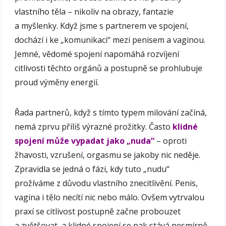
vlastního těla – nikoliv na obrazy, fantazie
a myšlenky. Když jsme s partnerem ve spojení,
dochází i ke „komunikaci“ mezi penisem a vaginou.
Jemné, vědomé spojení napomáhá rozvíjení
citlivosti těchto orgánů a postupně se prohlubuje
proud výměny energií.
Řada partnerů, když s tímto typem milování začíná,
nemá zprvu příliš výrazné prožitky. Často
klidné
spojení může vypadat jako „nuda“
– oproti
žhavosti, vzrušení, orgasmu se jakoby nic neděje.
Zpravidla se jedná o fázi, kdy tuto „nudu“
prožíváme z důvodu vlastního znecitlivění. Penis,
vagina i tělo necítí nic nebo málo. Ovšem vytrvalou
praxí se citlivost postupně začne probouzet
a zvětšovat, a klidné spojení se pak stává nesmírně