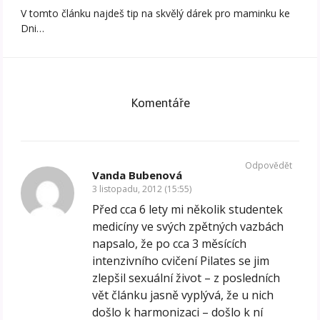
V tomto článku najdeš tip na skvělý dárek pro maminku ke
Dni…
Komentáře
Odpovědět
Vanda Bubenová
3 listopadu, 2012 (15:55)
Před cca 6 lety mi několik studentek
medicíny ve svých zpětných vazbách
napsalo, že po cca 3 měsících
intenzivního cvičení Pilates se jim
zlepšil sexuální život – z posledních
vět článku jasně vyplývá, že u nich
došlo k harmonizaci – došlo k ní