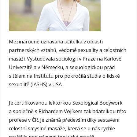
Mezinárodně uznávaná učitelka v oblasti
partnerských vztahů, vědomé sexuality a celostních
masáží. Vystudovala sociologii v Praze na Karlově
Univerzitě a v Německu, a sexuologickou práci
s tělem na Institutu pro pokročilá studia o lidské
sexualitě (IASHS) v USA.
Je certifikovanou lektorkou Sexological Bodywork
a společně s Richardem Vojíkem zakladatelkou této
profese v ČR. Je známá především díky sestavení
celostní smyslné masáže, která se u nás rychle
rozšířila pod názvem tantrická masáž.