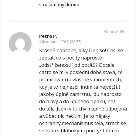
s naším myšlením.
Odpovědět
Petra P.
4 listopadu, 2012 (20:57)
Krásně napsané, díky Deniso! Chci se
zeptat, co s pocity naprosté
„odstřiženosti“ od pocitů? Docela
často se mi v poslední době stává, že
při milování (a vlastně v momentech,
kdy je to nejhezčí, intimita největší..)
jakoby úplně zamrznu, jdu naprosto
do hlavy a do úplného opaku, než
do těla. Jsem v tu chvíli úplně odpojená
a vůbec nic necítím. Je to nějaký
ochranný mechanismus těla, strach se
setkání s hlubokými pocity? Cítímto