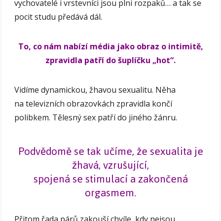
vychovatelé i vrstevníci jsou plni rozpaků… a tak se
pocit studu předává dál.
To, co nám nabízí média jako obraz o intimitě,
zpravidla patří do šuplíčku „hot“.
Vidíme dynamickou, žhavou sexualitu. Něha
na televizních obrazovkách zpravidla končí
polibkem. Tělesný sex patří do jiného žánru.
Podvědomě se tak učíme, že sexualita je
žhavá, vzrušující,
spojená se stimulací a zakončená
orgasmem.
Přitom řada párů zakouší chvíle, kdy nejsou