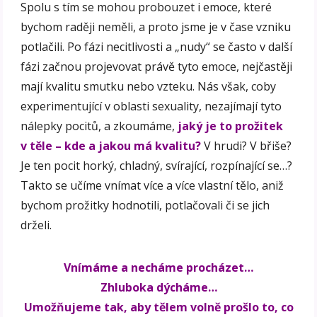
Spolu s tím se mohou probouzet i emoce, které
bychom raději neměli, a proto jsme je v čase vzniku
potlačili. Po fázi necitlivosti a „nudy“ se často v další
fázi začnou projevovat právě tyto emoce, nejčastěji
mají kvalitu smutku nebo vzteku. Nás však, coby
experimentující v oblasti sexuality, nezajímají tyto
nálepky pocitů, a zkoumáme,
jaký je to prožitek
v těle – kde a jakou má kvalitu?
V hrudi? V břiše?
Je ten pocit horký, chladný, svírající, rozpínající se…?
Takto se učíme vnímat více a více vlastní tělo, aniž
bychom prožitky hodnotili, potlačovali či se jich
drželi.
Vnímáme a necháme procházet…
Zhluboka dýcháme…
Umožňujeme tak, aby tělem volně prošlo to, co