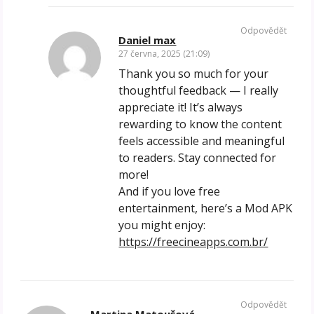
Odpovědět
Daniel max
27 června, 2025 (21:09)
Thank you so much for your
thoughtful feedback — I really
appreciate it! It’s always
rewarding to know the content
feels accessible and meaningful
to readers. Stay connected for
more!
And if you love free
entertainment, here’s a Mod APK
you might enjoy:
https://freecineapps.com.br/
Odpovědět
Martina Matoušová