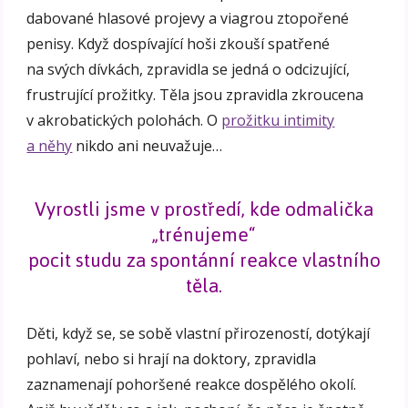
dabované hlasové projevy a viagrou ztopořené
penisy. Když dospívající hoši zkouší spatřené
na svých dívkách, zpravidla se jedná o odcizující,
frustrující prožitky. Těla jsou zpravidla zkroucena
v akrobatických polohách. O
prožitku intimity
a něhy
nikdo ani neuvažuje…
Vyrostli jsme v prostředí, kde odmalička
„trénujeme“
pocit studu za spontánní reakce vlastního
těla.
Děti, když se, se sobě vlastní přirozeností, dotýkají
pohlaví, nebo si hrají na doktory, zpravidla
zaznamenají pohoršené reakce dospělého okolí.