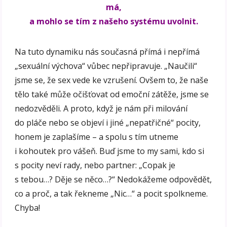
má,
a mohlo se tím z našeho systému uvolnit.
Na tuto dynamiku nás současná přímá i nepřímá
„sexuální výchova“ vůbec nepřipravuje. „Naučili“
jsme se, že sex vede ke vzrušení. Ovšem to, že naše
tělo také může očišťovat od emoční zátěže, jsme se
nedozvěděli. A proto, když je nám při milování
do pláče nebo se objeví i jiné „nepatřičné“ pocity,
honem je zaplašíme – a spolu s tím utneme
i kohoutek pro vášeň. Buď jsme to my sami, kdo si
s pocity neví rady, nebo partner: „Copak je
s tebou…? Děje se něco…?“ Nedokážeme odpovědět,
co a proč, a tak řekneme „Nic…“ a pocit spolkneme.
Chyba!