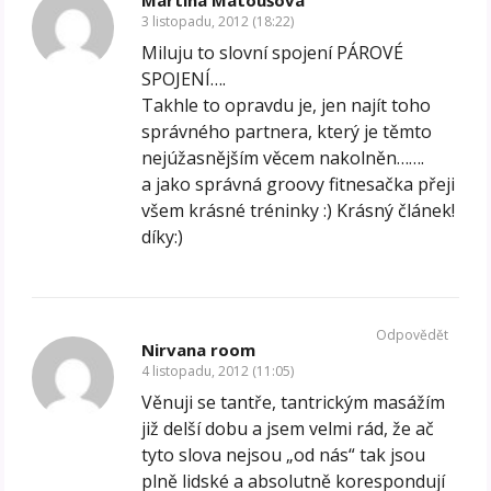
3 listopadu, 2012 (18:22)
Miluju to slovní spojení PÁROVÉ
SPOJENÍ….
Takhle to opravdu je, jen najít toho
správného partnera, který je těmto
nejúžasnějším věcem nakolněn…….
a jako správná groovy fitnesačka přeji
všem krásné tréninky :) Krásný článek!
díky:)
Odpovědět
Nirvana room
4 listopadu, 2012 (11:05)
Věnuji se tantře, tantrickým masážím
již delší dobu a jsem velmi rád, že ač
tyto slova nejsou „od nás“ tak jsou
plně lidské a absolutně korespondují