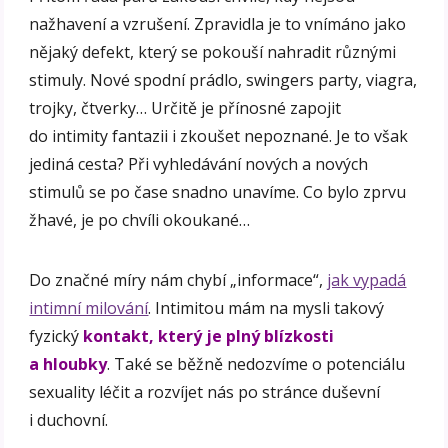
nažhavení a vzrušení. Zpravidla je to vnímáno jako
nějaký defekt, který se pokouší nahradit různými
stimuly. Nové spodní prádlo, swingers party, viagra,
trojky, čtverky… Určitě je přínosné zapojit
do intimity fantazii i zkoušet nepoznané. Je to však
jediná cesta? Při vyhledávání nových a nových
stimulů se po čase snadno unavíme. Co bylo zprvu
žhavé, je po chvíli okoukané…
Do značné míry nám chybí „informace“,
jak vypadá
intimní milování
. Intimitou mám na mysli takový
fyzický
kontakt, který je plný blízkosti
a hloubky
. Také se běžně nedozvíme o potenciálu
sexuality léčit a rozvíjet nás po stránce duševní
i duchovní.