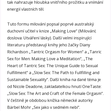
tak nahrazuje hloubka vnitřního prožitku a vnímání
energií vlastních těl.
Tuto formu milování popsal poprvé australský
duchovní učitel v knize „Making Love“ (Milování;
doslova: Utváření lásky). Další velmi inspirující
literaturu představují knihy jeho žačky Diany
Richardson „Tantric Orgasm for Women“ a „Tanric
Sex for Men: Making Love a Meditation“, „The
Heart of Tantric Sex: The Unique Guide to Sexual
Fulfillment“ a „Slow Sex: The Path to Fullfilling and
Sustainable Sexuality“. Další kniha na dané téma je
od Nicole Deadone, zakladatelkou hnutí OneTaste:
„Slow Sex: The Art and Craft of the Female Orgasm“.
V češtině je obdobou knížka německé autorky
Bärbel Mohr „Sex jako v sedmém nebi“.