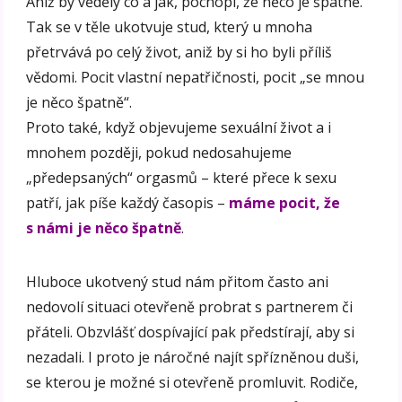
Aniž by věděly co a jak, pochopí, že něco je špatně.
Tak se v těle ukotvuje stud, který u mnoha
přetrvává po celý život, aniž by si ho byli příliš
vědomi. Pocit vlastní nepatřičnosti, pocit „se mnou
je něco špatně“.
Proto také, když objevujeme sexuální život a i
mnohem později, pokud nedosahujeme
„předepsaných“ orgasmů – které přece k sexu
patří, jak píše každý časopis –
máme pocit, že
s námi je něco špatně
.
Hluboce ukotvený stud nám přitom často ani
nedovolí situaci otevřeně probrat s partnerem či
přáteli. Obzvlášť dospívající pak předstírají, aby si
nezadali. I proto je náročné najít spřízněnou duši,
se kterou je možné si otevřeně promluvit. Rodiče,