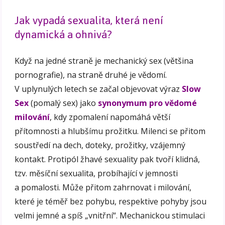
Jak vypadá sexualita, která není
dynamická a ohnivá?
Když na jedné straně je mechanický sex (většina
pornografie), na straně druhé je vědomí.
V uplynulých letech se začal objevovat výraz
Slow
Sex
(pomalý sex) jako
synonymum pro vědomé
milování
, kdy zpomalení napomáhá větší
přítomnosti a hlubšímu prožitku. Milenci se přitom
soustředí na dech, doteky, prožitky, vzájemný
kontakt. Protipól žhavé sexuality pak tvoří klidná,
tzv. měsíční sexualita, probíhající v jemnosti
a pomalosti. Může přitom zahrnovat i milování,
které je téměř bez pohybu, respektive pohyby jsou
velmi jemné a spíš „vnitřní“. Mechanickou stimulaci