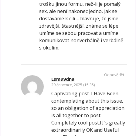
trošku jinou formu, než-li je pomalý
sex, ale není nakonec jedno, jak se
dostáváme k cíli – hlavní je, že jsme
zdravější, šťastnější, známe se lépe,
umíme se sebou pracovat a umíme
komunikovat nonverbálně i verbálně
s okolím.
Odpovědět
Lsm99dna
29 července, 2025 (15:35)
Captivating post. I Have Been
contemplating about this issue,
so an obligation of appreciation
is all together to post.
Completely cool post.It ‘s greatly
extraordinarily OK and Useful