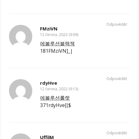
Odpovědět
FMziVN
12 června, 2022 (9:09)
에볼루션블랙잭
181FMziVN]_|
Odpovědět
rdyHve
12 června, 2022 (9:13)
에볼루션롤렛
371rdyHve[($
Odpovědět
UffjlM