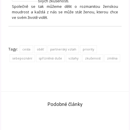
svých zkušeností.
Společně se tak můžeme dělit o rozmanitou ženskou
moudrost a každá z nás se může stát ženou, kterou chce
ve svém životě vidět.
Tagy:
cesta
oběť
partnerský vztah
priority
sebepoznání
spřízněná duše
vztahy
zkušenost
změna
Podobné články