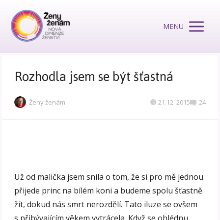
MENU
Rozhodla jsem se být šťastná
Ženy ženám
21.12. 2015
24
Už od malička jsem snila o tom, že si pro mě jednou
přijede princ na bílém koni a budeme spolu šťastně
žít, dokud nás smrt nerozdělí. Tato iluze se ovšem
s přibývajícím věkem vytrácela. Když se ohlédnu