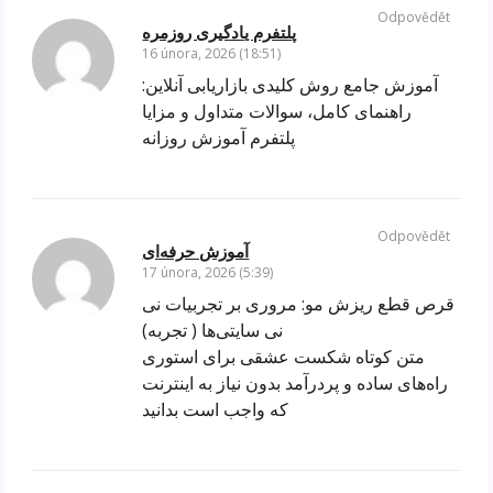
Odpovědět
پلتفرم یادگیری روزمره
16 února, 2026 (18:51)
آموزش جامع روش کلیدی بازاریابی آنلاین:
راهنمای کامل، سوالات متداول و مزایا
پلتفرم آموزش روزانه
Odpovědět
آموزش حرفه‌ای
17 února, 2026 (5:39)
قرص قطع ریزش مو: مروری بر تجربیات نی
نی سایتی‌ها ( تجربه)
متن کوتاه شکست عشقی برای استوری
راه‌های ساده و پردرآمد بدون نیاز به اینترنت
که واجب است بدانید