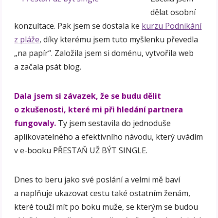
dělat osobní
konzultace. Pak jsem se dostala ke
kurzu Podnikání
z pláže
, díky kterému jsem tuto myšlenku převedla
„na papír“. Založila jsem si doménu, vytvořila web
a začala psát blog.
Dala jsem si závazek, že se budu dělit
o zkušenosti, které mi při hledání partnera
fungovaly.
Ty jsem sestavila do jednoduše
aplikovatelného a efektivního návodu, který uvádím
v e-booku PŘESTAŇ UŽ BÝT SINGLE.
Dnes to beru jako své poslání a velmi mě baví
a naplňuje ukazovat cestu také ostatním ženám,
které touží mít po boku muže, se kterým se budou