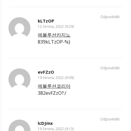
Odpovědět
kLTzOP
12 června, 2022 (9:29)
에볼루션카지노
839kLTzOP-%}
Odpovědět
evFZzO
19 června, 2022 (9:09)
에볼루션코리아
382evFZzO?:/
Odpovědět
lcDJmx
19 června, 2022 (9:13)