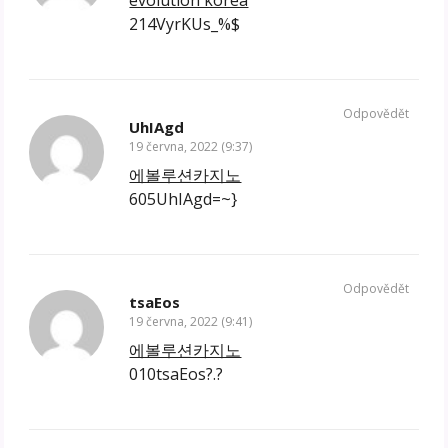
evolution korea
214VyrKUs_%$
Odpovědět
UhIAgd
19 června, 2022 (9:37)
에볼루션카지노
605UhIAgd=~}
Odpovědět
tsaEos
19 června, 2022 (9:41)
에볼루션카지노
010tsaEos?.?