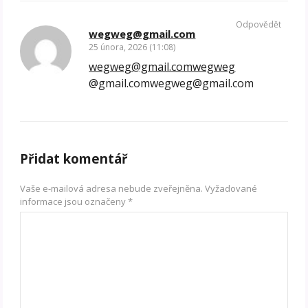
Odpovědět
wegweg@gmail.com
25 února, 2026 (11:08)
wegweg@gmail.comwegweg
@gmail.comwegweg@gmail.com
Přidat komentář
Vaše e-mailová adresa nebude zveřejněna.
Vyžadované
informace jsou označeny
*