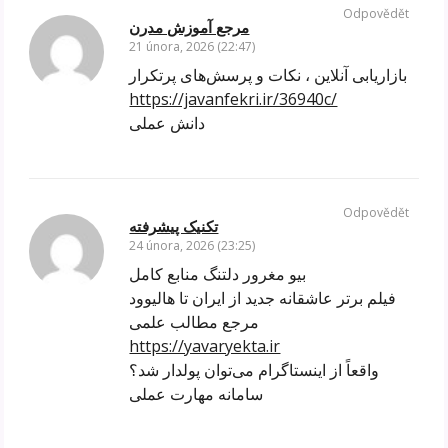
Odpovědět
مرجع آموزش مدرن
21 února, 2026 (22:47)
بازاریابی آنلاین ، نکات و پرسش‌های پرتکرار
https://javanfekri.ir/36940c/
دانش عملی
Odpovědět
تکنیک پیشرفته
24 února, 2026 (23:25)
بیو مغرور دلتنگ منابع کامل
فیلم برتر عاشقانه جدید از ایران تا هالیوود
مرجع مطالب علمی
https://yavaryekta.ir
واقعاً از اینستاگرام می‌توان پولدار شد؟
سامانه مهارت عملی