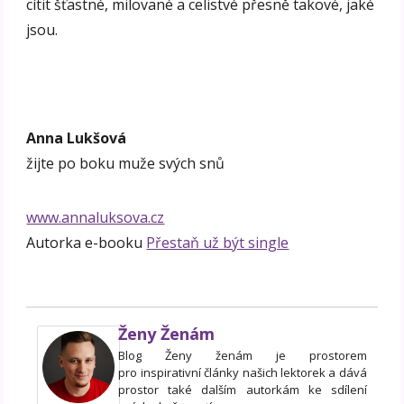
cítit šťastné, milované a celistvé přesně takové, jaké
jsou.
Anna Lukšová
žijte po boku muže svých snů
www.annaluksova.cz
Autorka e-booku
Přestaň už být single
Ženy Ženám
Blog Ženy ženám je prostorem
pro inspirativní články našich lektorek a dává
prostor také dalším autorkám ke sdílení