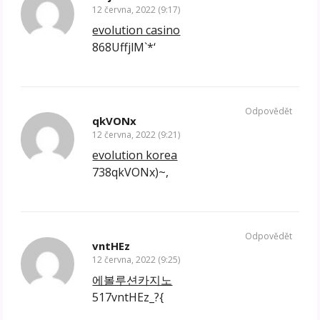
12 června, 2022 (9:17)
evolution casino
868UffjlM`*‘
Odpovědět
qkVONx
12 června, 2022 (9:21)
evolution korea
738qkVONx)~,
Odpovědět
vntHEz
12 června, 2022 (9:25)
에볼루션카지노
517vntHEz_?{