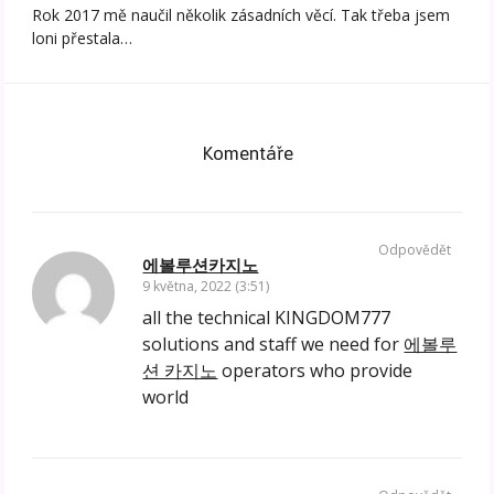
Rok 2017 mě naučil několik zásadních věcí. Tak třeba jsem
loni přestala…
Komentáře
Odpovědět
에볼루션카지노
9 května, 2022 (3:51)
all the technical KINGDOM777
solutions and staff we need for
에볼루
션 카지노
operators who provide
world