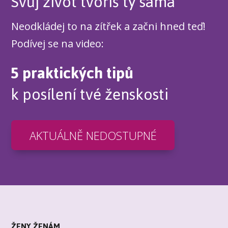
Svůj život tvoříš ty sama
Neodkládej to na zítřek a začni hned teď!
Podívej se na video:
5 praktických tipů
k posílení tvé ženskosti
AKTUÁLNĚ NEDOSTUPNÉ
ŽENY ŽENÁM