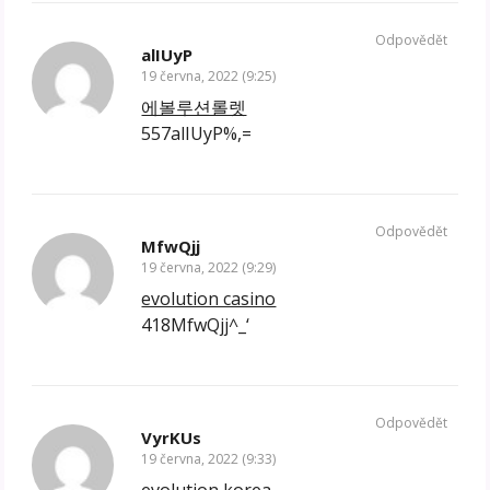
Odpovědět
alIUyP
19 června, 2022 (9:25)
에볼루션롤렛
557alIUyP%,=
Odpovědět
MfwQjj
19 června, 2022 (9:29)
evolution casino
418MfwQjj^_‘
Odpovědět
VyrKUs
19 června, 2022 (9:33)