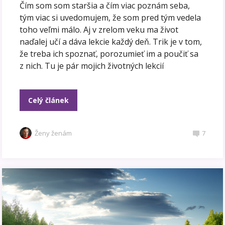
Čím som som staršia a čím viac poznám seba,
tým viac si uvedomujem, že som pred tým vedela
toho veľmi málo. Aj v zrelom veku ma život
naďalej učí a dáva lekcie každý deň. Trik je v tom,
že treba ich spoznať, porozumieť im a poučiť sa
z nich. Tu je pár mojich životných lekcií
Celý článek
Ženy ženám
7