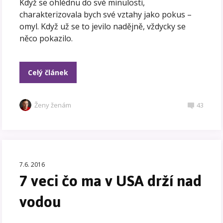
Když se ohlédnu do své minulosti,
charakterizovala bych své vztahy jako pokus –
omyl. Když už se to jevilo nadějně, vždycky se
něco pokazilo.
Celý článek
Ženy ženám
43
7.6. 2016
7 veci čo ma v USA drží nad
vodou