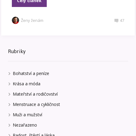
Celý článek
Ženy ženám
47
Rubriky
Bohatství a peníze
Krása a móda
Mateřství a rodičovství
Menstruace a cykličnost
Muži a mužství
Nezařazeno
Radost, štěstí a láska