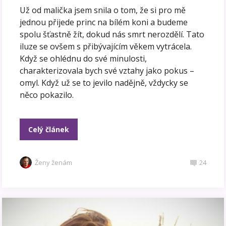
Už od malička jsem snila o tom, že si pro mě
jednou přijede princ na bílém koni a budeme
spolu šťastně žít, dokud nás smrt nerozdělí. Tato
iluze se ovšem s přibývajícím věkem vytrácela.
Když se ohlédnu do své minulosti,
charakterizovala bych své vztahy jako pokus –
omyl. Když už se to jevilo nadějně, vždycky se
něco pokazilo.
Celý článek
Ženy ženám
24