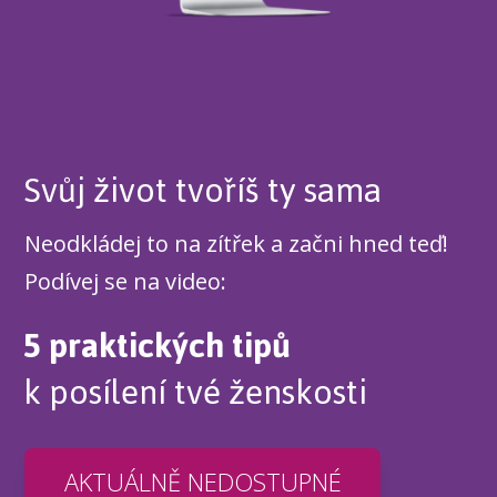
Svůj život tvoříš ty sama
Neodkládej to na zítřek a začni hned teď!
Podívej se na video:
5 praktických tipů
k posílení tvé ženskosti
AKTUÁLNĚ NEDOSTUPNÉ