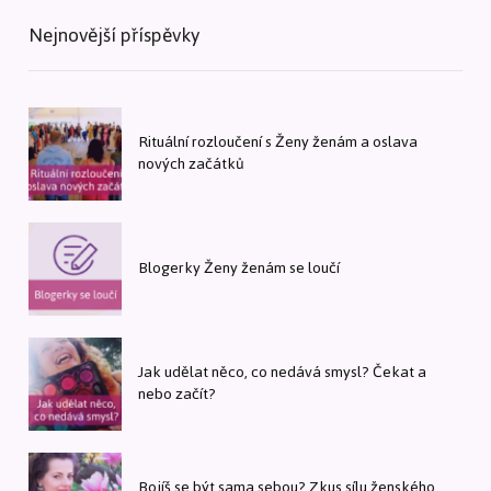
Nejnovější příspěvky
Rituální rozloučení s Ženy ženám a oslava
nových začátků
Blogerky Ženy ženám se loučí
Jak udělat něco, co nedává smysl? Čekat a
nebo začít?
Bojíš se být sama sebou? Zkus sílu ženského