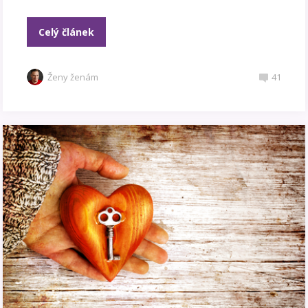
Celý článek
Ženy ženám
41