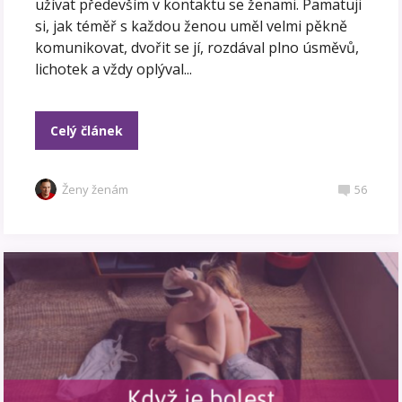
užívat především v kontaktu se ženami. Pamatuji
si, jak téměř s každou ženou uměl velmi pěkně
komunikovat, dvořit se jí, rozdával plno úsměvů,
lichotek a vždy oplýval...
Celý článek
Ženy ženám
56