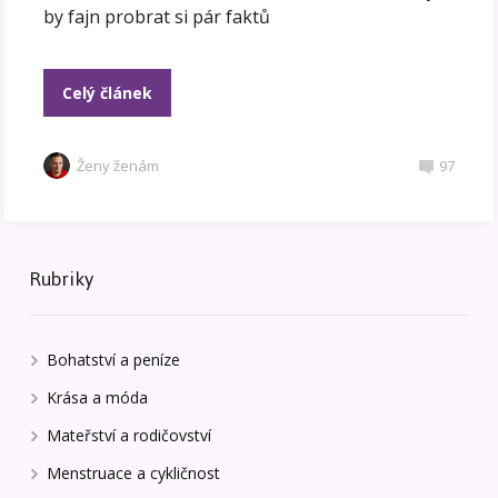
by fajn probrat si pár faktů
Celý článek
Ženy ženám
97
Rubriky
Bohatství a peníze
Krása a móda
Mateřství a rodičovství
Menstruace a cykličnost