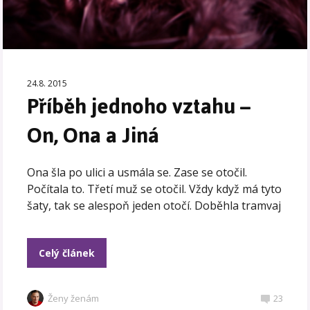
24.8. 2015
Příběh jednoho vztahu –
On, Ona a Jiná
Ona šla po ulici a usmála se. Zase se otočil.
Počítala to. Třetí muž se otočil. Vždy když má tyto
šaty, tak se alespoň jeden otočí. Doběhla tramvaj
Celý článek
Ženy ženám
23