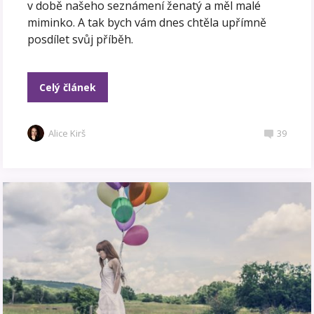
v době našeho seznámení ženatý a měl malé
miminko. A tak bych vám dnes chtěla upřímně
posdílet svůj příběh.
Celý článek
Alice Kirš
39