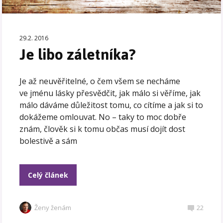
29.2. 2016
Je libo záletníka?
Je až neuvěřitelné, o čem všem se necháme
ve jménu lásky přesvědčit, jak málo si věříme, jak
málo dáváme důležitost tomu, co cítíme a jak si to
dokážeme omlouvat. No – taky to moc dobře
znám, člověk si k tomu občas musí dojít dost
bolestivě a sám
Celý článek
Ženy ženám
22