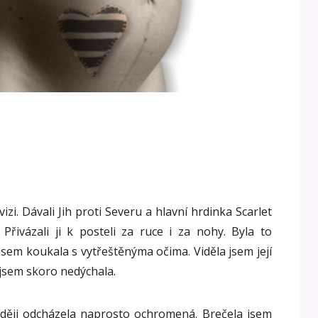
vizi. Dávali Jih proti Severu a hlavní hrdinka Scarlet
Přivázali ji k posteli za ruce i za nohy. Byla to
jsem koukala s vytřeštěnýma očima. Viděla jsem její
jsem skoro nedýchala.
ději odcházela naprosto ochromená. Brečela jsem