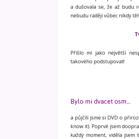
a dušovala se, že až budu ro
nebudu raději vůbec nikdy t
T
Přišlo mi jako největší n
takového podstupovat!
Bylo mi dvacet osm…
a půjčili jsme si DVD o přir
know it). Poprvé jsem doopra
každý moment, viděla jsem 