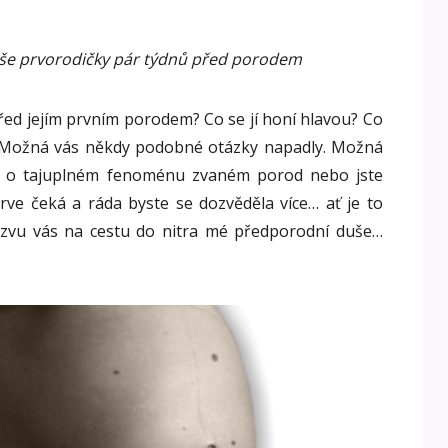
še prvorodičky pár týdnů před porodem
před jejím prvním porodem? Co se jí honí hlavou? Co
t? Možná vás někdy podobné otázky napadly. Možná
ce o tajuplném fenoménu zvaném porod nebo jste
rve čeká a ráda byste se dozvěděla více… ať je to
 zvu vás na cestu do nitra mé předporodní duše…