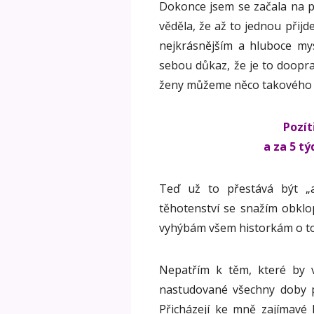
Dokonce jsem se začala na p
věděla, že až to jednou přijd
nejkrásnějším a hluboce my
sebou důkaz, že je to doopr
ženy můžeme něco takového z
Pozít
a za 5 t
Teď už to přestává být „
těhotenství se snažím obkl
vyhýbám všem historkám o tom
Nepatřím k těm, které by 
nastudované všechny doby 
Přicházejí ke mně zajímavé