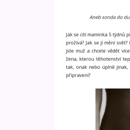
Aneb sonda do du
Jak se cítí maminka 5 týdnů 
prožívá? Jak se jí mění svě
jste muž a chcete vědět ví
žena, kterou těhotenství tep
tak, onak nebo úplně jinak,
připraveni?