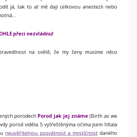
dit já, tak to ať mě dají celkovou anestezii nebo
ěhotná…
OHLE přeci nezvládnu!
espravedlnost na světě, že my ženy musíme něco
ozených porodech
Porod jak jej známe
(Birth as we
vdy porod viděla. S vytřeštěnýma očima jsem hltala
tu
neuvěřitelnou posvátnost a mystičnost
daného