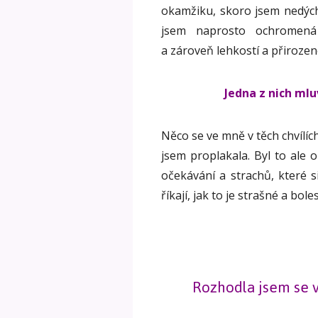
okamžiku, skoro jsem nedýcha
jsem naprosto ochromená 
a zároveň lehkostí a přirozen
Jedna z nich ml
Něco se ve mně v těch chvílí
jsem proplakala. Byl to ale 
očekávání a strachů, které 
říkají, jak to je strašné a bole
Rozhodla jsem se v