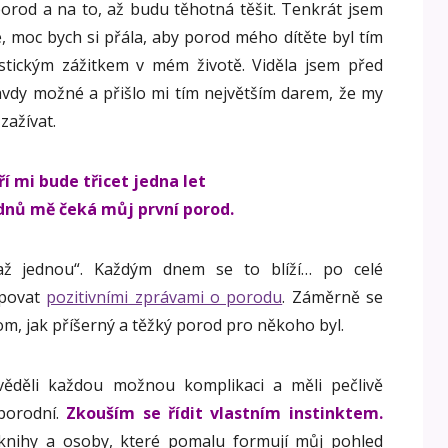
orod a na to, až budu těhotná těšit. Tenkrát jsem
e, moc bych si přála, aby porod mého dítěte byl tím
stickým zážitkem v mém životě. Viděla jsem před
avdy možné a přišlo mi tím největším darem, že my
ažívat.
ří mi bude třicet jedna let
ýdnů mě čeká můj první porod.
až jednou“. Každým dnem se to blíží… po celé
opovat
pozitivními zprávami o porodu
. Záměrně se
, jak příšerný a těžký porod pro někoho byl.
věděli každou možnou komplikaci a měli pečlivě
porodní.
Zkouším se řídit vlastním instinktem.
 knihy a osoby, které pomalu formují můj pohled