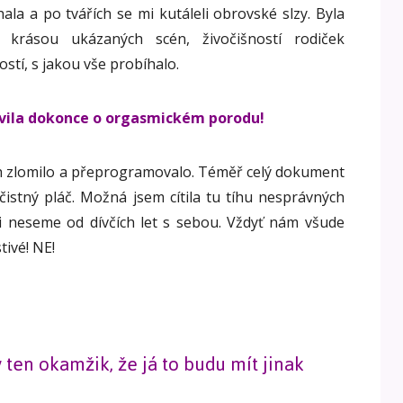
la a po tvářích se mi kutáleli obrovské slzy. Byla
krásou ukázaných scén, živočišností rodiček
ostí, s jakou vše probíhalo.
uvila dokonce o orgasmickém porodu!
ch zlomilo a přeprogramovalo. Téměř celý dokument
očistný pláč. Možná jsem cítila tu tíhu nesprávných
si neseme od dívčích let s sebou. Vždyť nám všude
stivé! NE!
 ten okamžik, že já to budu mít jinak