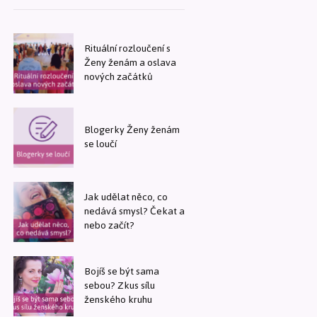
Rituální rozloučení s
Ženy ženám a oslava
nových začátků
Blogerky Ženy ženám
se loučí
Jak udělat něco, co
nedává smysl? Čekat a
nebo začít?
Bojíš se být sama
sebou? Zkus sílu
ženského kruhu