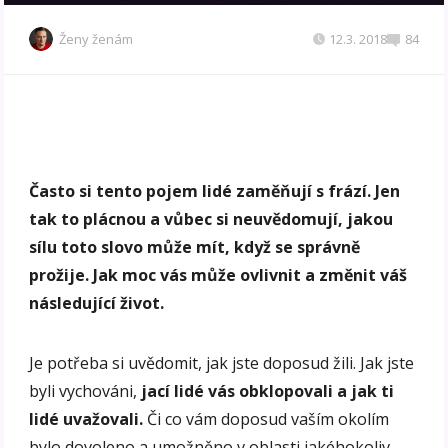
Ženy ženám
12.3. 2018
84
Často si tento pojem lidé zaměňují s frází. Jen
tak to plácnou a vůbec si neuvědomují, jakou
sílu toto slovo může mít, když se správně
prožije. Jak moc vás může ovlivnit a změnit váš
následující život.
Je potřeba si uvědomit, jak jste doposud žili. Jak jste
byli vychováni,
jací lidé vás obklopovali a jak ti
lidé uvažovali.
Či co vám doposud vaším okolím
bylo dovoleno a umožněno v oblasti jakéhokoliv