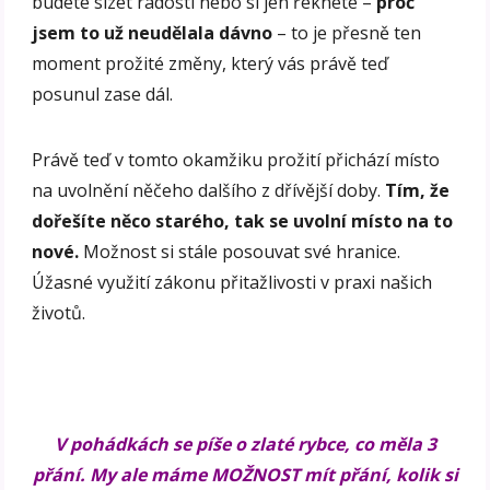
budete slzet radostí nebo si jen řeknete –
proč
jsem to už neudělala dávno
– to je přesně ten
moment prožité změny, který vás právě teď
posunul zase dál.
Právě teď v tomto okamžiku prožití přichází místo
na uvolnění něčeho dalšího z dřívější doby.
Tím, že
dořešíte něco starého, tak se uvolní místo na to
nové.
Možnost si stále posouvat své hranice.
Úžasné využití zákonu přitažlivosti v praxi našich
životů.
V pohádkách se píše o zlaté rybce, co měla 3
přání. My ale máme MOŽNOST mít přání, kolik si