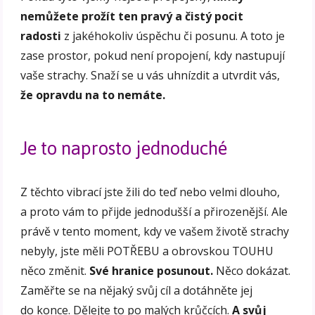
nemůžete prožít ten pravý a čistý pocit
radosti
z jakéhokoliv úspěchu či posunu. A toto je
zase prostor, pokud není propojení, kdy nastupují
vaše strachy. Snaží se u vás uhnízdit a utvrdit vás,
že opravdu na to nemáte.
Je to naprosto jednoduché
Z těchto vibrací jste žili do teď nebo velmi dlouho,
a proto vám to přijde jednodušší a přirozenější. Ale
právě v tento moment, kdy ve vašem životě strachy
nebyly, jste měli POTŘEBU a obrovskou TOUHU
něco změnit.
Své hranice posunout.
Něco dokázat.
Zaměřte se na nějaký svůj cíl a dotáhněte jej
do konce. Dělejte to po malých krůčcích.
A
svůj