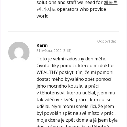
solutions and staff we need for
에볼루
션 카지노
operators who provide
world
Odpovědět
Karin
31 května, 2022 (3:15)
Toto je velmi radostný den mého
života díky pomoci, kterou mi doktor
WEALTHY poskytl tím, že mi pomohl
dostat mého bývalého zpět pomocí
jeho mocného kouzla, a práci
v těhotenství, kterou udělal, jsem mu
tak vděčný. skvělá práce, kterou jsi
udělal. Nyní mohu směle říci, že jsem
byl povolán zpět na své místo v práci,
moje dcera je zpět doma a já jsem byla
dnes ráno testována jako těhotná