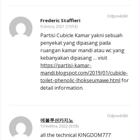
Odpovědět
Frederic Staffieri
9 února, 2021 (10:53)
Partisi Cubicle Kamar yakni sebuah
penyekat yang dipasang pada
ruangan kamar mandi atau wc yang
kebanyakan dipasang … visit
https://partisi-kamar-
mandi.blogspot.com/2019/01/cubicle-
toilet-phenolic-lhokseumawe.html
for
detail information.
Odpovědět
에볼루션카지노
10 května, 2022 (6:58)
all the technical KINGDOM777