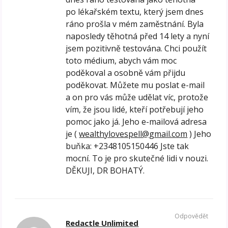
po lékařském textu, který jsem dnes
ráno prošla v mém zaměstnání. Byla
naposledy těhotná před 14 lety a nyní
jsem pozitivně testována. Chci použít
toto médium, abych vám moc
poděkoval a osobně vám přijdu
poděkovat. Můžete mu poslat e-mail
a on pro vás může udělat víc, protože
vím, že jsou lidé, kteří potřebují jeho
pomoc jako já. Jeho e-mailová adresa
je (
wealthylovespell@gmail.com
) Jeho
buňka: +2348105150446 Jste tak
mocní. To je pro skutečné lidi v nouzi.
DĚKUJI, DR BOHATÝ.
Odpovědět
Redactle Unlimited