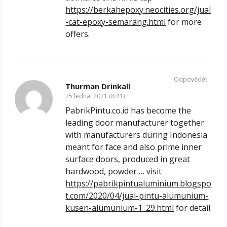
https://berkahepoxy.neocities.org/jual
-cat-epoxy-semarang.html
for more
offers.
Odpovědět
Thurman Drinkall
25 ledna, 2021 (8:41)
PabrikPintu.co.id has become the
leading door manufacturer together
with manufacturers during Indonesia
meant for face and also prime inner
surface doors, produced in great
hardwood, powder … visit
https://pabrikpintualuminium.blogspo
t.com/2020/04/jual-pintu-alumunium-
kusen-alumunium-1_29.html
for detail.