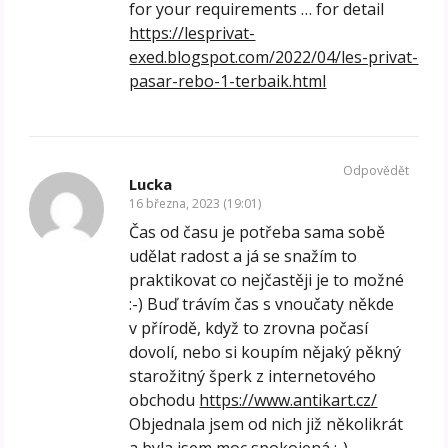
for your requirements … for detail
https://lesprivat-
exed.blogspot.com/2022/04/les-privat-
pasar-rebo-1-terbaik.html
Odpovědět
Lucka
16 března, 2023 (19:01)
Čas od času je potřeba sama sobě
udělat radost a já se snažím to
praktikovat co nejčastěji je to možné
:-) Buď trávím čas s vnoučaty někde
v přírodě, když to zrovna počasí
dovolí, nebo si koupím nějaký pěkný
starožitný šperk z internetového
obchodu
https://www.antikart.cz/
Objednala jsem od nich již několikrát
a byla jsem moc spokojená :-)