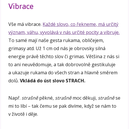
Vibrace
Vše má vibrace.
Každé slovo, co řekneme, má určitý
význam, váhu, vyvolává v nás určité pocity a vibruje.
To samé mají naše gesta rukama, obličejem,
grimasy atd. Už 1 cm od nás je obrovsky silná
energie právě těchto slov či grimas. Většina z nás si
to ani neuvědomuje, a tak dobrovolně gestikuluje
a ukazuje rukama do všech stran a hlavně směrem
dolů.
Vkládá do úst slovo STRACH.
Např.
strašně
pěkné,
strašně
moc děkuji,
strašně
se
mi to líbí – tak čemu se pak divíme, když se nám to
v životě i děje.