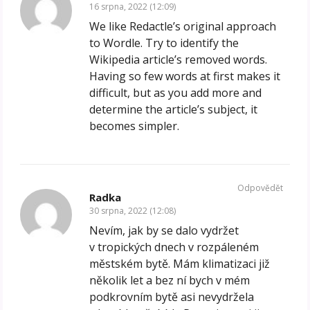
16 srpna, 2022 (12:09)
We like Redactle’s original approach
to Wordle. Try to identify the
Wikipedia article’s removed words.
Having so few words at first makes it
difficult, but as you add more and
determine the article’s subject, it
becomes simpler.
Odpovědět
Radka
30 srpna, 2022 (12:08)
Nevím, jak by se dalo vydržet
v tropických dnech v rozpáleném
městském bytě. Mám klimatizaci již
několik let a bez ní bych v mém
podkrovním bytě asi nevydržela