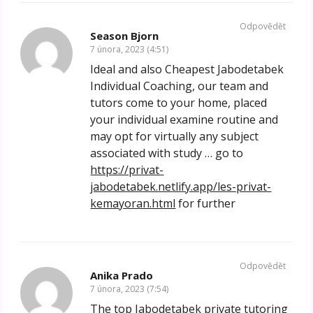
Odpovědět
Season Bjorn
7 února, 2023 (4:51)
Ideal and also Cheapest Jabodetabek
Individual Coaching, our team and
tutors come to your home, placed
your individual examine routine and
may opt for virtually any subject
associated with study … go to
https://privat-
jabodetabek.netlify.app/les-privat-
kemayoran.html
for further
Odpovědět
Anika Prado
7 února, 2023 (7:54)
The top Jabodetabek private tutoring