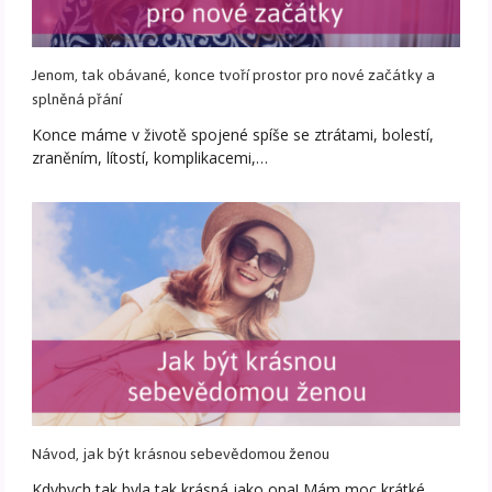
Jenom, tak obávané, konce tvoří prostor pro nové začátky a
splněná přání
Konce máme v životě spojené spíše se ztrátami, bolestí,
zraněním, lítostí, komplikacemi,…
Návod, jak být krásnou sebevědomou ženou
Kdybych tak byla tak krásná jako ona! Mám moc krátké