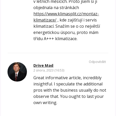
v letních měsících. Proto jsem si ji
objednala na stránkách
https://www.klimasplit.cz/montaz-
klimatizace/
, kde zajišťují i servis
klimatizací. Snažím se o co největší
energetickou úsporu, proto mám
třídu A+++ klimatizace.
Odpovědět
Drive Mad
2 února, 2023 (16:53)
Great informative article, incredibly
insightful. I speculate the additional
pros with the business usually do not
observe that. You ought to last your
own writing.