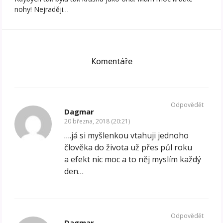
nohy! Nejraději…
Komentáře
Odpovědět
Dagmar
20 března, 2018 (20:21)
….já si myšlenkou vtahuji jednoho
člověka do života už přes půl roku
a efekt nic moc a to něj myslím každý
den…
Odpovědět
Dagmar