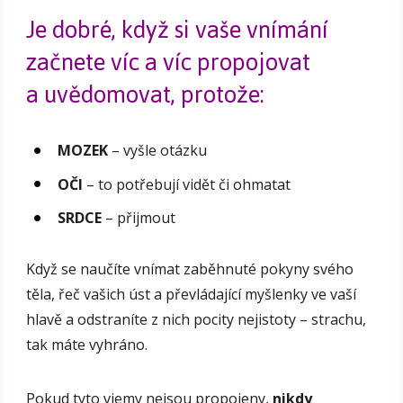
Je dobré, když si vaše vnímání
začnete víc a víc propojovat
a uvědomovat, protože:
MOZEK
– vyšle otázku
OČI
– to potřebují vidět či ohmatat
SRDCE
– přijmout
Když se naučíte vnímat zaběhnuté pokyny svého
těla, řeč vašich úst a převládající myšlenky ve vaší
hlavě a odstraníte z nich pocity nejistoty – strachu,
tak máte vyhráno.
Pokud tyto vjemy nejsou propojeny,
nikdy