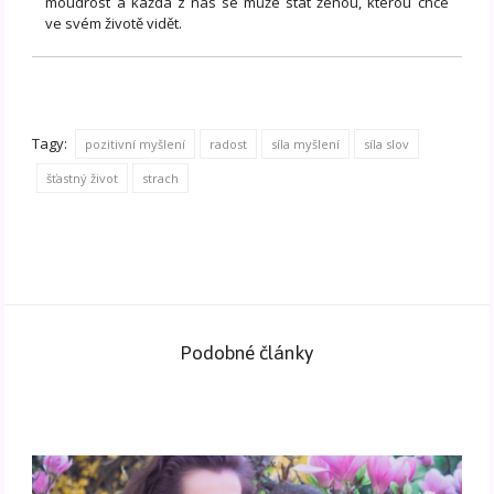
moudrost a každá z nás se může stát ženou, kterou chce
ve svém životě vidět.
Tagy:
pozitivní myšlení
radost
síla myšlení
síla slov
šťastný život
strach
Podobné články