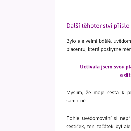
Další těhotenství přišlo
Bylo ale velmi bdělé, uvědo
placentu, která poskytne mému
Uctívala jsem svou pl
a dí
Myslím, že moje cesta k p
samotné.
Tohle uvědomování si nepř
cestiček, ten začátek byl al