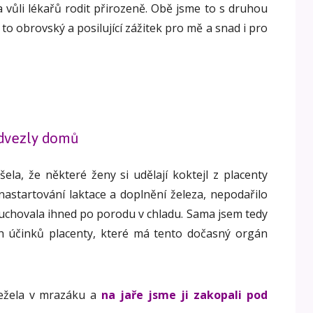
a vůli lékařů rodit přirozeně. Obě jsme to s druhou
l to obrovský a posilující zážitek pro mě a snad i pro
odvezly domů
šela, že některé ženy si udělají koktejl z placenty
nastartování laktace a doplnění železa, nepodařilo
u uchovala ihned po porodu v chladu. Sama jsem tedy
h účinků placenty, které má tento dočasný orgán
ležela v mrazáku a
na jaře jsme ji zakopali pod