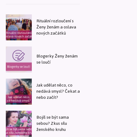
Rituální rozloučení s
Ženy ženám a oslava
nových začátků
Blogerky Ženy ženám
se loučí
Jak udělat něco, co
nedává smysl? Čekat a
nebo začít?
Bojíš se být sama
sebou? Zkus sílu
ženského kruhu