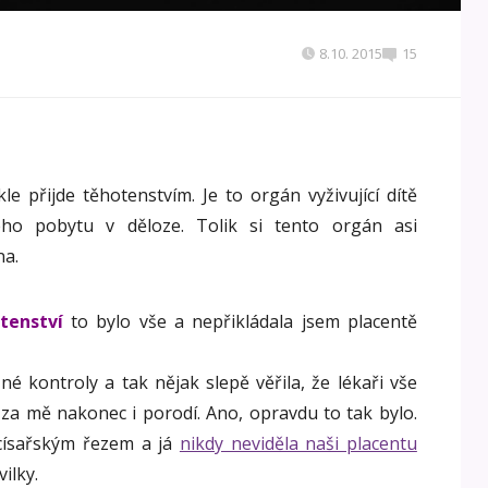
8.10. 2015
15
e přijde těhotenstvím. Je to orgán vyživující dítě
ho pobytu v děloze. Tolik si tento orgán asi
na.
tenství
to bylo vše a nepřikládala jsem placentě
é kontroly a tak nějak slepě věřila, že lékaři vše
á za mě nakonec i porodí. Ano, opravdu to tak bylo.
 císařským řezem a já
nikdy neviděla naši placentu
ilky.