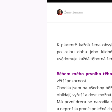
Ženy ženám
K placentě každá žena obvykl
po celou dobu jeho klidné
uvědomuje každá těhotná že
Během mého prvního těho
větší pozornost.
Chodila jsem na všechny běžn
ohlídají, vyřeší a dost možn
Má první dcera se narodila
a neprožila první společné chv