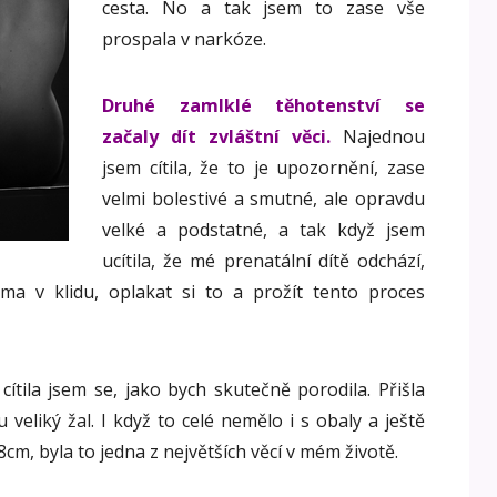
cesta. No a tak jsem to zase vše
prospala v narkóze.
Druhé zamlklé těhotenství se
začaly dít zvláštní věci.
Najednou
jsem cítila, že to je upozornění, zase
velmi bolestivé a smutné, ale opravdu
velké a podstatné, a tak když jsem
ucítila, že mé prenatální dítě odchází,
ma v klidu, oplakat si to a prožít tento proces
cítila jsem se, jako bych skutečně porodila. Přišla
 veliký žal. I když to celé nemělo i s obaly a ještě
m, byla to jedna z největších věcí v mém životě.