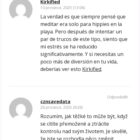
Kirkified
10 prosince, 2025 (13:06)
La verdad es que siempre pensé que
meditar era solo para hippies en la
playa. Pero después de intentar un
par de trucos de este tipo, siento que
mi estrés se ha reducido
significativamente. Y si necesitas un
poco más de diversión en tu vida,
deberías ver esto
Kirkified
.
Odpovědět
cznsavedata
26 prosince, 2025 (9:26)
Rozumím, jak těžké to může být, když
se cítíte přemožené a ztrácíte
kontrolu nad svým životem. Je skvělé,
že jste se rozhodla něco změnit