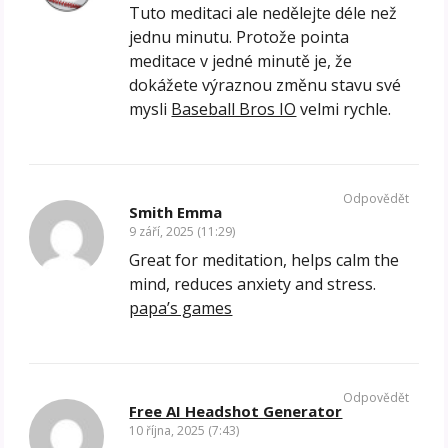
Tuto meditaci ale nedělejte déle než
jednu minutu. Protože pointa
meditace v jedné minutě je, že
dokážete výraznou změnu stavu své
mysli
Baseball Bros IO
velmi rychle.
Odpovědět
Smith Emma
9 září, 2025 (11:29)
Great for meditation, helps calm the
mind, reduces anxiety and stress.
papa’s games
Odpovědět
Free AI Headshot Generator
10 října, 2025 (7:43)