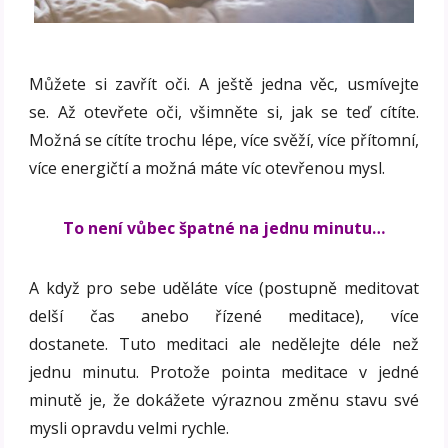
Můžete si zavřít oči. A ještě jedna věc, usmívejte
se. Až otevřete oči, všimněte si, jak se teď cítíte.
Možná se cítíte trochu lépe, více svěží, více přítomní,
více energičtí a možná máte víc otevřenou mysl.
To není vůbec špatné na jednu minutu…
A když pro sebe uděláte více (postupně meditovat
delší čas anebo řízené meditace), více
dostanete. Tuto meditaci ale nedělejte déle než
jednu minutu. Protože pointa meditace v jedné
minutě je, že dokážete výraznou změnu stavu své
mysli opravdu velmi rychle.