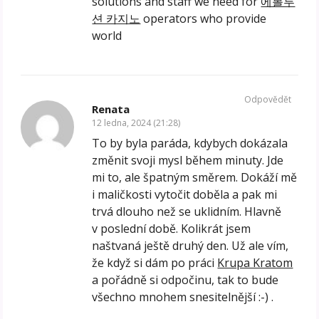
solutions and staff we need for
에볼루
션 카지노
operators who provide
world
Odpovědět
Renata
12 ledna, 2024 (21:28)
To by byla paráda, kdybych dokázala
změnit svoji mysl během minuty. Jde
mi to, ale špatným směrem. Dokáží mě
i maličkosti vytočit doběla a pak mi
trvá dlouho než se uklidním. Hlavně
v poslední době. Kolikrát jsem
naštvaná ještě druhý den. Už ale vím,
že když si dám po práci
Krupa Kratom
a pořádně si odpočinu, tak to bude
všechno mnohem snesitelnější :-) .