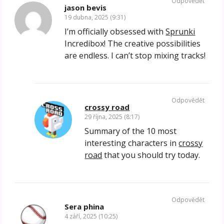
Odpovědět
jason bevis
19 dubna, 2025 (9:31)
I’m officially obsessed with
Sprunki
Incredibox! The creative possibilities
are endless. I can’t stop mixing tracks!
Odpovědět
crossy road
29 října, 2025 (8:17)
Summary of the 10 most
interesting characters in
crossy
road
that you should try today.
Odpovědět
Sera phina
4 září, 2025 (10:25)