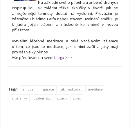
Na základě svého příběhu a příběhů druhých
inspiruji lidi, jak zvládat těžké zkoušky v životě, jak se
z nejčernější temnoty dostat na výslunní. Provázím je
zázračnou hladinou alfa neboli stavem uvolnění, směřuji je
k jádru jejich trápení a následně ke změně v novou
příležitost.
Vytvářím léčebné meditace a také vzdělávám zájemce
o tom, co jsou to meditace, jak s nimi začít a jaký mají
pro nás velký přínos.
Vše předávám na svém
blogu >>>
Tagy:
emoce
inspirace
jak meditovat
meditace
myšlenky
osobní růst
strach
stres