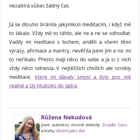
nezabírá vůbec žádný čas.
Já se dlouho bránila jakýmkoli meditacím, i když mě
to lákalo. Vždy mě to táhlo, ale ne a ne se odhodlat.
Vadily mi meditace s bohem, anděli a všemi těmi
výrazy, afirmace a mantry, nevěřila jsem jim a nic mi
to neříkalo. Přesto mají něco do sebe a já si z nich
vždy něco odnesla. V nejtěžších chvílích ale vznikly
meditace,
které mi dávaly smysl a byly pro mě
reálné a šly hluboko do jádra.
Růžena Nekudová
Jsem autorkou mocné metody
Zrcadlo času
a knihy
Vězení jako dar.