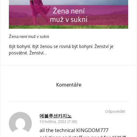
Žena není muž v sukni
Být bohyní. Být ženou se rovná být bohyní. Ženství je
posvátné. Ženství…
Komentáře
Odpovědět
에볼루션카지노
10 května, 2022 (7:43)
all the technical KINGDOM777