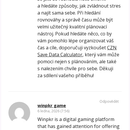
a hledáte způsoby, jak zvládnout stres
a najít sama sebe. Při hledání
rovnováhy a správě času může být
velmi užitečný kvalitní plánovací
nástroj. Pokud hledáte něco, co by
vám pomohlo lépe organizovat váš
čas a cíle, doporučuji vyzkoušet
CZN
Save Data Calculator
, který vám může
pomoci nejen s plánováním, ale také
s nalezením chvíle pro sebe. Děkuji
za sdílení vašeho příběhu!
Odpovědět
winpkr game
6 ledna, 2026 (7:56)
Winpkr is a digital gaming platform
that has gained attention for offering