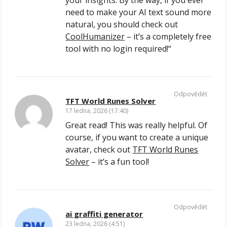
your insights. By the way, if you ever
need to make your AI text sound more
natural, you should check out
CoolHumanizer
– it’s a completely free
tool with no login required!“
Odpovědět
TFT World Runes Solver
17 ledna, 2026 (17:40)
Great read! This was really helpful. Of
course, if you want to create a unique
avatar, check out
TFT World Runes
Solver
– it’s a fun tool!
Odpovědět
ai graffiti generator
23 ledna, 2026 (4:51)