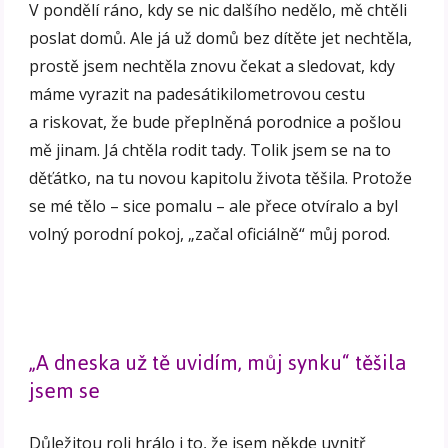
V pondělí ráno, kdy se nic dalšího nedělo, mě chtěli
poslat domů. Ale já už domů bez dítěte jet nechtěla,
prostě jsem nechtěla znovu čekat a sledovat, kdy
máme vyrazit na padesátikilometrovou cestu
a riskovat, že bude přeplněná porodnice a pošlou
mě jinam. Já chtěla rodit tady. Tolik jsem se na to
děťátko, na tu novou kapitolu života těšila. Protože
se mé tělo – sice pomalu – ale přece otvíralo a byl
volný porodní pokoj, „začal oficiálně“ můj porod.
„A dneska už tě uvidím, můj synku“ těšila
jsem se
Důležitou roli hrálo i to, že jsem někde uvnitř