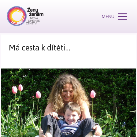
MENU
Má cesta k dítěti…