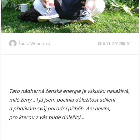
Šárka Weberová
8.11. 2012
61
Tato nádherná ženská energie je vskutku nakažlivá,
milé ženy… I já jsem pocítila důležitost sdílení
a přidávám svůj porodní příběh. Ani nevím,
pro kterou z vás bude důležitý…