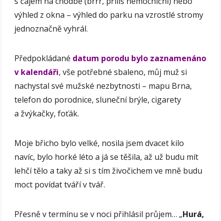
s čajem na chodbě (brrr, příliš nemocniční) nebo
výhled z okna – výhled do parku na vzrostlé stromy
jednoznačně vyhrál.
Předpokládané
datum porodu bylo zaznamenáno
v kalendáři
, vše potřebné sbaleno, můj muž si
nachystal své mužské nezbytnosti – mapu Brna,
telefon do porodnice, sluneční brýle, cigarety
a žvýkačky, foťák.
Moje břicho bylo velké, nosila jsem dvacet kilo
navíc, bylo horké léto a já se těšila, až už budu mít
lehčí tělo a taky až si s tím živočichem ve mně budu
moct povídat tváří v tvář.
Přesně v termínu se v noci přihlásil průjem… „
Hurá,