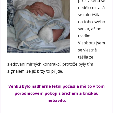
přes víkend se
nedělo nic a já
se tak těšila
na toho svého
synka, až ho
uvidím.
V sobotu jsem
se vlastně
těšila ze
sledování mírných kontrakcí, protože byly tím
signálem, že již brzy to přijde.
Venku bylo nádherné letní počasí a mě to v tom
porodnicovém pokoji s břichem a knížkou
nebavilo.