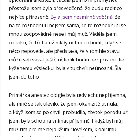
přestože jsem byla přesvědčená, že budu rodit co
nejvíce přirozeně.
Byla jsem nesmírně vděčná
, že
na to rozhodnutí nejsem sama, že to rozhodnutí se
mnou zodpovědně nese i můj muž. Věděla jsem
o riziku, že třeba už nikdy nebudu chodit, když se
něco nepovede, ale představa, že v tomhle stavu
můžu setrvávat ještě několik hodin bez posunu ke
kýženému výsledku, byla v tu chvíli neúnosná. Šla
jsem do toho.
Primářka anesteziologie byla tedy echt nepříjemná,
ale mně se tak ulevilo, že jsem okamžitě usnula,
a když jsem se po chvíli probudila, zbytek porodu už
jsem byla schopná vnímat příjemně. I když byl můj
muž tím pro mě nejbližším člověkem, k dalšímu