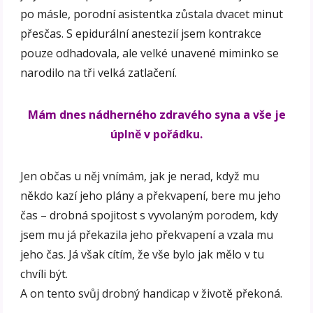
po másle, porodní asistentka zůstala dvacet minut
přesčas. S epidurální anestezií jsem kontrakce
pouze odhadovala, ale velké unavené miminko se
narodilo na tři velká zatlačení.
Mám dnes nádherného zdravého syna a vše je
úplně v pořádku.
Jen občas u něj vnímám, jak je nerad, když mu
někdo kazí jeho plány a překvapení, bere mu jeho
čas – drobná spojitost s vyvolaným porodem, kdy
jsem mu já překazila jeho překvapení a vzala mu
jeho čas. Já však cítím, že vše bylo jak mělo v tu
chvíli být.
A on tento svůj drobný handicap v životě překoná.