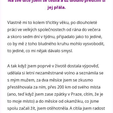
Na své dítě jsem se těšila a už dlouho předtím si
jej přála.
Vlastně mi to kolem třicítky věku, po dlouholeté
práci ve velkých společnostech od rána do večera
a skoro sedm dní v týdnu, připadalo jako to jediné,
co by mě z toho bludného kruhu mohlo vysvobodit,
to jediné, co mi nějak dávalo smysl.
A tak když jsem poprvé v životě dostala výpověď,
udělala si letní nezaměstnané volno a seznámila se
s mým mužem, za dva měsíce jsem se zkusmo
přestěhovala za ním, přes 200 km od svého místa
(ano, teď když jsem zase zpátky v Praze, cítím, že je
to moje místo) a do měsíce od okamžiku, co jsme
spolu začali žít, jsem otěhotněla. A cítila jsem radost