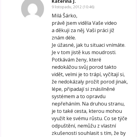
Kateřina J.
9 listopadu, 2012 (10:46)
Milá Šárko,
právě jsem viděla Vaše video
a děkuji za něj. Vaši práci již
znám déle.
Je úžasné, jak tu situaci vnímáte.
Je v tom jistě kus moudrosti.
Potkávám ženy, které
nedokážou svůj porod takto
vidět, velmi je to trápí, vyčítají si,
že nedokázaly prožít porod jinak,
lépe, připadají si znásilněné
systémem a to opravdu
nepřeháním. Na druhou stranu,
je to také cesta, kterou mohou
využít ke svému růstu. Co se týče
odpuštění, nemůžu z vlastní
zkušenosti souhlasit s tím, že by