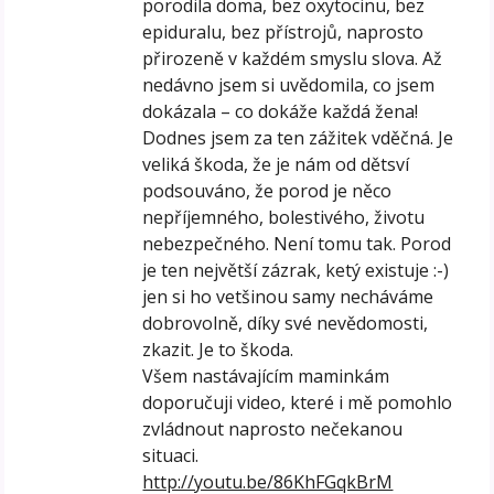
porodila doma, bez oxytocinu, bez
epiduralu, bez přístrojů, naprosto
přirozeně v každém smyslu slova. Až
nedávno jsem si uvědomila, co jsem
dokázala – co dokáže každá žena!
Dodnes jsem za ten zážitek vděčná. Je
veliká škoda, že je nám od dětsví
podsouváno, že porod je něco
nepříjemného, bolestivého, životu
nebezpečného. Není tomu tak. Porod
je ten největší zázrak, ketý existuje :-)
jen si ho vetšinou samy necháváme
dobrovolně, díky své nevědomosti,
zkazit. Je to škoda.
Všem nastávajícím maminkám
doporučuji video, které i mě pomohlo
zvládnout naprosto nečekanou
situaci.
http://youtu.be/86KhFGqkBrM