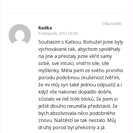
Odpovědět
Radka
9 listopadu, 2012 (9:36)
Souhasím s Katkou. Bohužel jsme byly
vychovávané tak, abychom spoléhaly
na jiné a přestaly jsme věřit samy
sobě, své intuici, vnitřní síle, síle
myšlenky. Měla jsem ze svého prvního
porodu podobnou zkušenost (věřím,
že mi můj syn také jednou odpustí) a i
když vše nakonec dopadlo dobře,
zůstalo ve mě tolik bloků, že jsem si
ještě dlouho neuměla představit, že
bych absolvovala něco podobného
znovu. Naštěstí se tak nestalo. Můj
druhý porod byl překotný a já