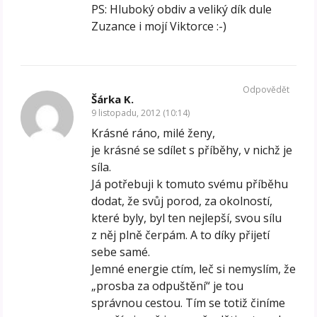
PS: Hluboký obdiv a veliký dík dule
Zuzance i mojí Viktorce :-)
Odpovědět
Šárka K.
9 listopadu, 2012 (10:14)
Krásné ráno, milé ženy,
je krásné se sdílet s příběhy, v nichž je
síla.
Já potřebuji k tomuto svému příběhu
dodat, že svůj porod, za okolností,
které byly, byl ten nejlepší, svou sílu
z něj plně čerpám. A to díky přijetí
sebe samé.
Jemné energie ctím, leč si nemyslím, že
„prosba za odpuštění“ je tou
správnou cestou. Tím se totiž činíme