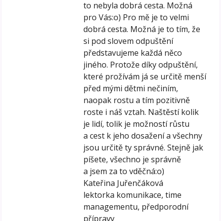
to nebyla dobrá cesta. Možná
pro Vás:o) Pro mě je to velmi
dobrá cesta. Možná je to tím, že
si pod slovem odpuštění
představujeme každá něco
jiného. Protože díky odpuštění,
které prožívám já se určitě menší
před mými dětmi nečiním,
naopak rostu a tím pozitivně
roste i náš vztah. Naštěstí kolik
je lidí, tolik je možností růstu
a cest k jeho dosažení a všechny
jsou určitě ty správné. Stejně jak
píšete, všechno je správně
a jsem za to vděčná:o)
Kateřina Juřenčáková
lektorka komunikace, time
managementu, předporodní
přípravy