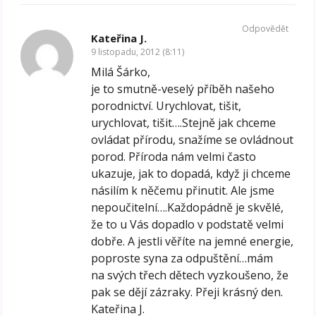
Odpovědět
Kateřina J.
9 listopadu, 2012 (8:11)
Milá Šárko,
je to smutně-veselý příběh našeho
porodnictví. Urychlovat, tišit,
urychlovat, tišit….Stejně jak chceme
ovládat přírodu, snažíme se ovládnout
porod. Příroda nám velmi často
ukazuje, jak to dopadá, když ji chceme
násilím k něčemu přinutit. Ale jsme
nepoučitelní….Každopádně je skvělé,
že to u Vás dopadlo v podstatě velmi
dobře. A jestli věříte na jemné energie,
poproste syna za odpuštění…mám
na svých třech dětech vyzkoušeno, že
pak se dějí zázraky. Přeji krásný den.
Kateřina J.