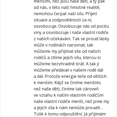
menšími, než jsou naše děti, a ty pak
od nás, v této naší hmotné realitě,
nemohou čerpat naši sílu. Přijetí
situace a zodpovědnosti za ni,
osvobozuje. Osvobozuje nás od pocitu
viny a osvobozuje i naše vlastní rodiče
z našich očekávání. Tak se proud lásky
může v rodinách narovnat, tak
můžeme my přijímat vše od našich
rodičů a cítíme jejich sílu, kterou si
můžeme bezvhradně brát. A tak ji
můžeme předávat v našem rodě dál
a dál. Protože energie teče od větších
k menším. Když se činíme menšími,
než naše děti, činíme tak zároveň
ve vztahu k našim vlastním rodičům
naše vlastní rodiče menší, než jsme my
a jejich síla k nám nemůže proudit…
Tolik k tomu odpouštění. Já přijímám