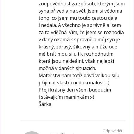
zodpovědnost za způsob, kterým jsem
syna přivedla na svět. Jsem si vědoma
toho, co jsem mu touto cestou dala
i nedala. A všechno je správně a jsem
za to vděčná. Vím, že jsem se rozhodla
v daný okamžik správně a můj syn je
krásný, zdravý, šikovný a může ode
mě brát mou sílu i k rozhodnutím,
která jsou neideální, však nejlepší
možná v daných situacích.
Mateřství nám totiž dává velkou sílu
přijímat vlastní nedokonalost :-)
Přeji krásný den všem budoucím
i stávajícím maminkám :-)
Šárka
Odpovědět