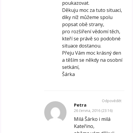
poukazovat.
Děkuju moc za tuto situaci,
díky níž můžeme spolu
popsat obě strany,
pro rozšíření vědomí těch,
kteří se právě so podobné
situace dostanou.
Přeju Vám moc krásný den
a těším se někdy na osobní
setkání,
Šárka
Odpovědět
Petra
26 června, 2016 (23:16)
Milá Šárko i milá
Kateřino,