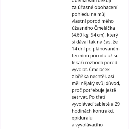
oběma vám děkuji
za úžasné obohacení
pohledu na můj
vlastní porod mého
úžasného Čmeláčka
(4,60 kg; 54 cm), který
si dával tak na čas, že
14 dní po plánovaném
termínu porodu už se
lékaři rozhodli porod
vyvolat. Čmeláček
z bříška nechtěl, asi
měl nějaký svůj důvod,
proč potřebuje ještě
setrvat. Po třetí
vyvolávací tabletě a 29
hodinách kontrakcí,
epiduralu
a vyvolávacího