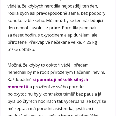
věděla, že kdybych nerodila nejpozději ten den,
rodila bych asi pravděpodobně sama, bez podpory
kohokoliv blízkého. Můj muž by se ten následující
den nemohl uvolnit z práce. Porodila jsem pak
za deset hodin, s oxytocinem a epidurálem, ale
přirozeně. Překvapivě nečekaně velké, 4,25 kg
těžké děťátko.
Možná, že kdyby to doktoři věděli předem,
nenechali by mě rodit přirozeným tlačením, nevím.
Každopádně
si pamatuji několik silných
momentů
a prozření ze svého porodu:
po oxytocinu byly kontrakce téměř bez pauz a já
byla po čtyřech hodinách tak vyčerpaná, že když se
mě zeptala má porodní asistentka, jestli chci
epidurální anestezii, začala jsem o ní přemýšlet,