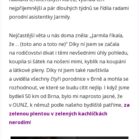
nejpříjemnější a pár dlouhých týdnů se řídila radami
porodní asistentky Jarmily.
Nejčastější věta u nás doma zněla: „Jarmila říkala,
že … (toto ano a toto ne)“ Díky ní jsem se začala
na rodičovství dívat i těmi nevšedními úhly pohledu,
koupila si šátek na nošení mimi, kyblík na koupání
a látkové pleny. Díky ní jsem také navštívila
a uviděla všechny čtyři porodnice v Brně a mohla se
rozhodnout, ve které se budu cítit nejlíp. I když jsme
bydleli 50 km od Brna, bylo mi naprosto jasné, že
v OUNZ, k němuž podle našeho bydliště patříme,
za
zelenou plentou v zelených kachlíčkách
nerodím
!