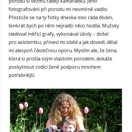
porodu si vezmu raději kamarádku. Jeho
fotografování při porodu mi nesmírně vadilo.
Přestože se na ty fotky dneska moc ráda dívám,
tenkrát bych po něm nejradši něco hodila. Mužsky
sledoval měřící grafy, vykonával úkoly – došel
pro asistentku, přinesl mi oběd a jak dovedl, dělal
mi alespoň částečnou oporu. Myslím ale, že žena,
která si prošla svým vlastním porodem, dokáže
poskytnout rodící ženě podporu mnohem
potřebnější.