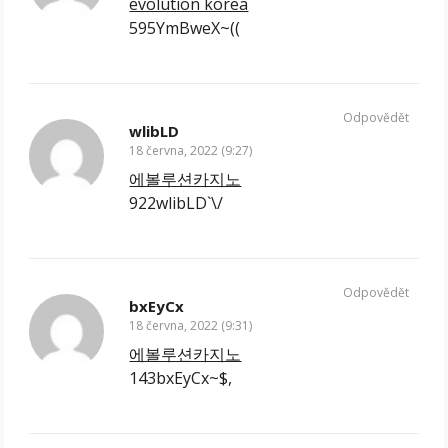
evolution korea
595YmBweX~((
Odpovědět
wlibLD
18 června, 2022 (9:27)
에볼루션카지노
922wlibLD`\/
Odpovědět
bxEyCx
18 června, 2022 (9:31)
에볼루션카지노
143bxEyCx~$,