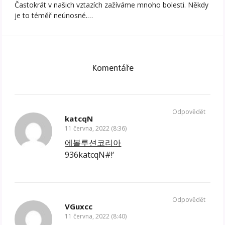
Častokrát v našich vztazích zažíváme mnoho bolesti. Někdy
je to téměř neúnosné.…
Komentáře
Odpovědět
katcqN
11 června, 2022 (8:36)
에볼루션코리아
936katcqN#!‘
Odpovědět
VGuxcc
11 června, 2022 (8:40)