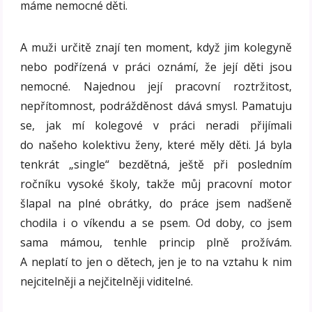
máme nemocné děti.
A muži určitě znají ten moment, když jim kolegyně
nebo podřízená v práci oznámí, že její děti jsou
nemocné. Najednou její pracovní roztržitost,
nepřítomnost, podrážděnost dává smysl. Pamatuju
se, jak mí kolegové v práci neradi přijímali
do našeho kolektivu ženy, které měly děti. Já byla
tenkrát „single“ bezdětná, ještě při posledním
ročníku vysoké školy, takže můj pracovní motor
šlapal na plné obrátky, do práce jsem nadšeně
chodila i o víkendu a se psem. Od doby, co jsem
sama mámou, tenhle princip plně prožívám.
A neplatí to jen o dětech, jen je to na vztahu k nim
nejcitelněji a nejčitelněji viditelné.