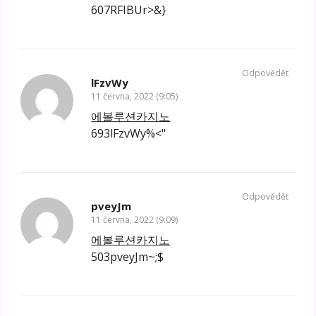
607RFIBUr>&}
Odpovědět
lFzvWy
11 června, 2022 (9:05)
에볼루션카지노
693lFzvWy%<"
Odpovědět
pveyJm
11 června, 2022 (9:09)
에볼루션카지노
503pveyJm~;$