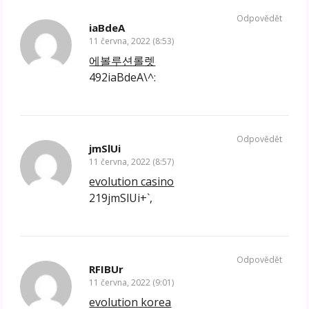
Odpovědět
iaBdeA
11 června, 2022 (8:53)
에볼루션롤렛
492iaBdeA\^:
Odpovědět
jmSlUi
11 června, 2022 (8:57)
evolution casino
219jmSlUi+`,
Odpovědět
RFIBUr
11 června, 2022 (9:01)
evolution korea