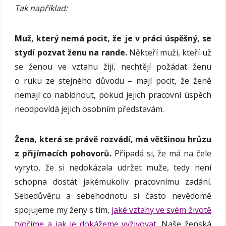
Tak například:
Muž, který nemá pocit, že je v práci úspěšný, se
stydí pozvat ženu na rande.
Někteří muži, kteří už
se ženou ve vztahu žijí, nechtějí požádat ženu
o ruku ze stejného důvodu – mají pocit, že ženě
nemají co nabídnout, pokud jejich pracovní úspěch
neodpovídá jejich osobním představám.
Žena, která se právě rozvádí, má většinou hrůzu
z přijímacích pohovorů.
Připadá si, že má na čele
vyryto, že si nedokázala udržet muže, tedy není
schopna dostát jakémukoliv pracovnímu zadání.
Sebedůvěru a sebehodnotu si často nevědomě
spojujeme my ženy s tím,
jaké vztahy ve svém životě
tvoříme a jak je dokážeme vyživovat.
Naše ženská