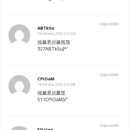
Odpovědět
ABTkSu
16 června, 2022 (12:22)
에볼루션블랙잭
327ABTkSu]*`
Odpovědět
CPIOaM
16 června, 2022 (12:26)
에볼루션롤렛
511CPIOaM]/“
Odpovědět
FQoIao