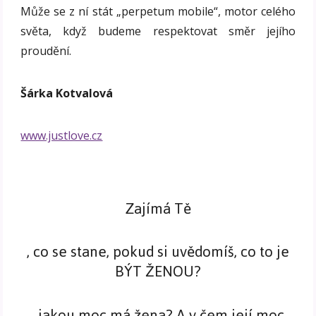
Může se z ní stát „perpetum mobile“, motor celého
světa, když budeme respektovat směr jejího
proudění.
Šárka Kotvalová
www.justlove.cz
Zajímá Tě
, co se stane, pokud si uvědomíš, co to je
BÝT ŽENOU?
, jakou moc má žena? A v čem její moc