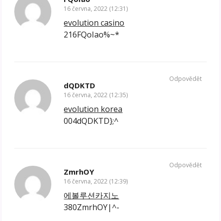
16 června, 2022 (12:31)
evolution casino
216FQoIao%~*
Odpovědět
dQDKTD
16 června, 2022 (12:35)
evolution korea
004dQDKTD};^
Odpovědět
ZmrhOY
16 června, 2022 (12:39)
에볼루션카지노
380ZmrhOY|^-