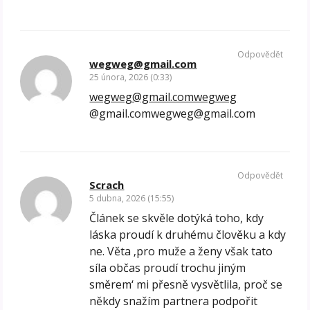
Odpovědět
wegweg@gmail.com
25 února, 2026 (0:33)
wegweg@gmail.comwegweg
@gmail.comwegweg@gmail.com
Odpovědět
Scrach
5 dubna, 2026 (15:55)
Článek se skvěle dotýká toho, kdy
láska proudí k druhému člověku a kdy
ne. Věta ‚pro muže a ženy však tato
síla občas proudí trochu jiným
směrem‘ mi přesně vysvětlila, proč se
někdy snažím partnera podpořit