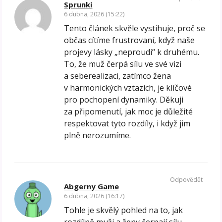
Sprunki
6 dubna, 2026 (15:22)
Tento článek skvěle vystihuje, proč se
občas cítíme frustrovaní, když naše
projevy lásky „neproudí“ k druhému.
To, že muž čerpá sílu ve své vizi
a seberealizaci, zatímco žena
v harmonických vztazích, je klíčové
pro pochopení dynamiky. Děkuji
za připomenutí, jak moc je důležité
respektovat tyto rozdíly, i když jim
plně nerozumíme.
Odpovědět
Abgerny Game
6 dubna, 2026 (16:17)
Tohle je skvělý pohled na to, jak
rozdílně muži a ženy čerpají sílu