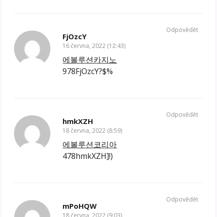
Odpovědět
FjOzcY
16 června, 2022 (12:43)
에볼루션카지노
978FjOzcY?$%
Odpovědět
hmkXZH
18 června, 2022 (8:59)
에볼루션코리아
478hmkXZH]!)
Odpovědět
mPoHQW
18 června, 2022 (9:03)