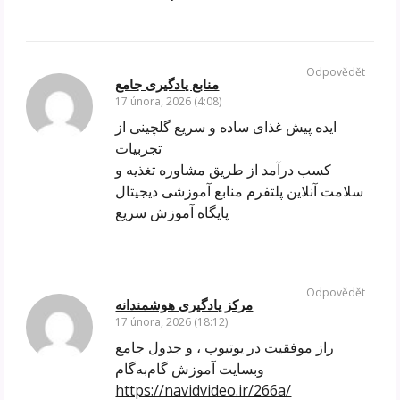
Odpovědět
منابع یادگیری جامع
17 února, 2026 (4:08)
ایده پیش غذای ساده و سریع گلچینی از
تجربیات
کسب درآمد از طریق مشاوره تغذیه و
سلامت آنلاین پلتفرم منابع آموزشی دیجیتال
پایگاه آموزش سریع
Odpovědět
مرکز یادگیری هوشمندانه
17 února, 2026 (18:12)
راز موفقیت در یوتیوب ، و جدول جامع
وبسایت آموزش گام‌به‌گام
https://navidvideo.ir/266a/