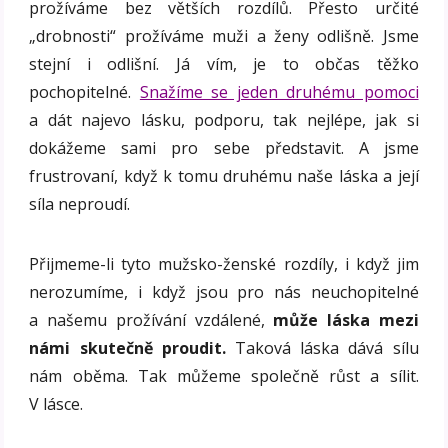
prožíváme bez větších rozdílů. Přesto určité
„drobnosti“ prožíváme muži a ženy odlišně. Jsme
stejní i odlišní. Já vím, je to občas těžko
pochopitelné.
Snažíme se jeden druhému pomoci
a dát najevo lásku, podporu, tak nejlépe, jak si
dokážeme sami pro sebe představit. A jsme
frustrovaní, když k tomu druhému naše láska a její
síla neproudí.
Přijmeme-li tyto mužsko-ženské rozdíly, i když jim
nerozumíme, i když jsou pro nás neuchopitelné
a našemu prožívání vzdálené,
může láska mezi
námi skutečně proudit.
Taková láska dává sílu
nám oběma. Tak můžeme společně růst a sílit.
V lásce.