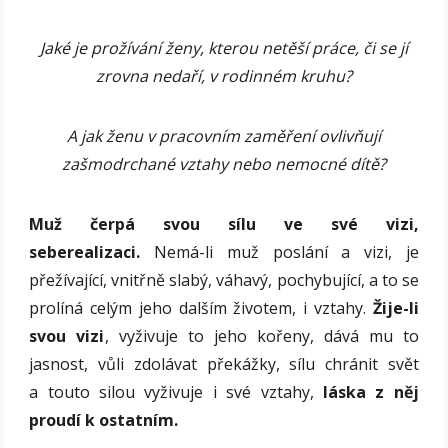
Jaké je prožívání ženy, kterou netěší práce, či se jí
zrovna nedaří, v rodinném kruhu?
A jak ženu v pracovním zaměření ovlivňují
zašmodrchané vztahy nebo nemocné dítě?
Muž čerpá svou sílu ve své vizi,
seberealizaci.
Nemá-li muž poslání a vizi, je
přežívající, vnitřně slabý, váhavý, pochybující, a to se
prolíná celým jeho dalším životem, i vztahy.
Žije-li
svou vizi
, vyživuje to jeho kořeny, dává mu to
jasnost, vůli zdolávat překážky, sílu chránit svět
a touto silou vyživuje i své vztahy,
láska z něj
proudí k ostatním.