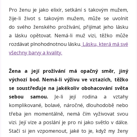
Pro ženu je jako elixír, setkání s takovým mužem,
žije-li život s takovým mužem, může se uvolnit
do svého ženského prožívání, přijímat jeho lásku
a lásku opětovat. Nemá-li muž vizi, těžko může
rozdávat plnohodnotnou lásku.
Lásku, která má své
všechny barvy a kvality.
Žena a její prožívání má opačný směr, jiný
výchozí bod. Nemá-li výživu ve vztazích, těžko
se soustřeďuje na jakékoliv obohacování světa
sebou samou.
Je-li její rodina a vztahy
komplikované, bolavé, náročné, dlouhodobě nebo
třeba jen momentálně, nemá čím vyživovat svou
vizi. Její vize a poslání je pro ni jako světlo v dálce.
Stačí si jen vzpomenout, jaké to je, když my ženy