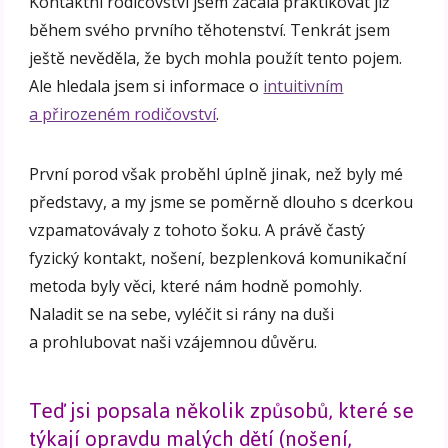
Kontaktní rodičovství jsem začala praktikovat již
během svého prvního těhotenství. Tenkrát jsem
ještě nevěděla, že bych mohla použít tento pojem.
Ale hledala jsem si informace o
intuitivním
a přirozeném rodičovství
.
První porod však proběhl úplně jinak, než byly mé
představy, a my jsme se poměrně dlouho s dcerkou
vzpamatovávaly z tohoto šoku. A právě častý
fyzický kontakt, nošení, bezplenková komunikační
metoda byly věci, které nám hodně pomohly.
Naladit se na sebe, vyléčit si rány na duši
a prohlubovat naši vzájemnou důvěru.
Teď jsi popsala několik způsobů, které se
týkají opravdu malých dětí (nošení,