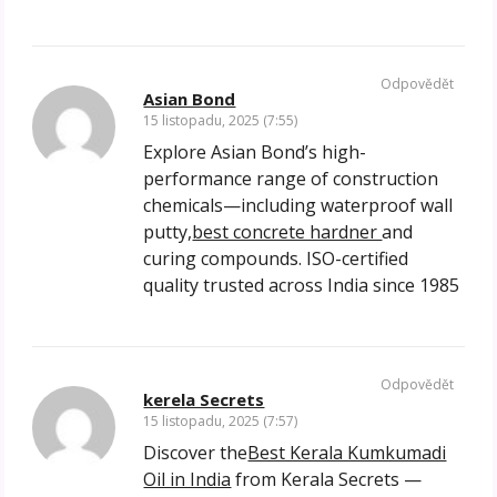
Odpovědět
Asian Bond
15 listopadu, 2025 (7:55)
Explore Asian Bond’s high-
performance range of construction
chemicals—including waterproof wall
putty,
best concrete hardner
and
curing compounds. ISO-certified
quality trusted across India since 1985
Odpovědět
kerela Secrets
15 listopadu, 2025 (7:57)
Discover the
Best Kerala Kumkumadi
Oil in India
from Kerala Secrets —