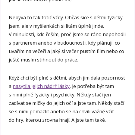
Nebývá to tak totiž vždy. Občas sice s dětmi fyzicky
jsem, ale v myšlenkách si lítám úplně jinde.
V minulosti, kde řeším, proč jsme se ráno nepohodli
s partnerem anebo v budoucnosti, kdy plánuji, co
uvařím na večeři a jaký si večer pustím film nebo co
ještě musím stihnout do práce.
Když chci být plně s dětmi, abych jim dala pozornost
a
nasytila jejich nádrž lásky
, je potřeba být tam
s nimi plně fyzicky i psychicky. Někdy stačí jen
zadívat se mlčky do jejich očí a jste tam. Někdy stačí
se s nimi pomazlit anebo se na chvíli vážně vžít
do hry, kterou zrovna hrají. A jste tam také.