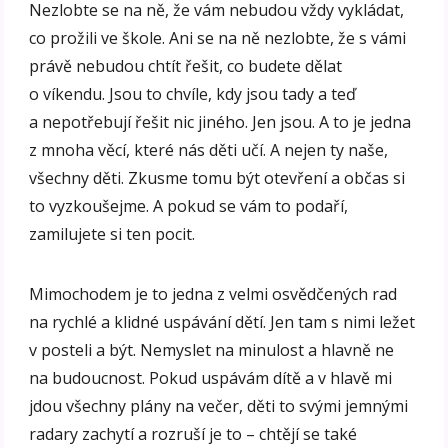
Nezlobte se na ně, že vám nebudou vždy vykládat,
co prožili ve škole. Ani se na ně nezlobte, že s vámi
právě nebudou chtít řešit, co budete dělat
o víkendu. Jsou to chvíle, kdy jsou tady a teď
a nepotřebují řešit nic jiného. Jen jsou. A to je jedna
z mnoha věcí, které nás děti učí. A nejen ty naše,
všechny děti. Zkusme tomu být otevření a občas si
to vyzkoušejme. A pokud se vám to podaří,
zamilujete si ten pocit.
Mimochodem je to jedna z velmi osvědčených rad
na rychlé a klidné uspávání dětí. Jen tam s nimi ležet
v posteli a být. Nemyslet na minulost a hlavně ne
na budoucnost. Pokud uspávám dítě a v hlavě mi
jdou všechny plány na večer, děti to svými jemnými
radary zachytí a rozruší je to – chtějí se také