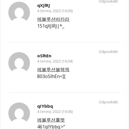
Odpovědět
qXJlRJ
4 června, 2022 (16:00)
에볼루션바카라
151qXJlRJ|*_
Odpovědět
oSlhEn
4 června, 2022 (16:04)
에볼루션블랙잭
803oSlhEn<][
Odpovědět
qIYbbq
4 června, 2022 (16:08)
에볼루션롤렛
461qIYbbq:>“