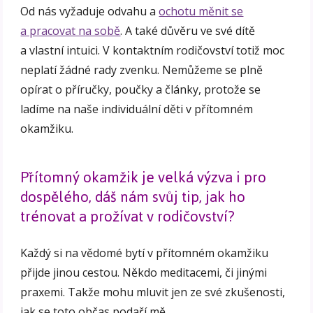
Od nás vyžaduje odvahu a
ochotu měnit se
a pracovat na sobě
. A také důvěru ve své dítě
a vlastní intuici. V kontaktním rodičovství totiž moc
neplatí žádné rady zvenku. Nemůžeme se plně
opírat o příručky, poučky a články, protože se
ladíme na naše individuální děti v přítomném
okamžiku.
Přítomný okamžik je velká výzva i pro
dospělého, dáš nám svůj tip, jak ho
trénovat a prožívat v rodičovství?
Každý si na vědomé bytí v přítomném okamžiku
přijde jinou cestou. Někdo meditacemi, či jinými
praxemi. Takže mohu mluvit jen ze své zkušenosti,
jak se toto občas podaří mě.