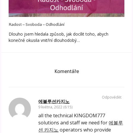
Radost – Svoboda – Odhodlání
Dlouho jsem hledala způsob, jak docílit toho, abych
konečně okusila vnitřní dlouhodobý…
Komentáře
Odpovědět
에볼루션카지노
9 května, 2022 (6:15)
all the technical KINGDOM777
solutions and staff we need for
에볼루
션 카지노
operators who provide