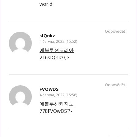
world
Odpovědět
sIQnkz
4 června, 2022 (15:52)
에볼루션코리아
216sIQnkz/;>
Odpovědět
FVOwDS
4 června, 2022 (15:56)
에볼루션카지노
778FVOwDS`?-