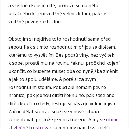
a vlastně i kojené dítě, protože se na něho
u každého kojení vnitřně velmi zlobím, pak se
vnitřně pevně rozhodnu.
Obstojím si nejdříve toto rozhodnutí sama před
sebou. Pak s tímto rozhodnutím přijdu za dítětem,
kterému to vysvětlím. Bez pocitů viny, bez výčitek
k sobě, prostě mu na rovinu řeknu, proč chci kojení
ukončit, co budeme muset oba od nynějška změnit
a jak to spolu uděláme. A poté si za svým
rozhodnutím stojím. Pokud ale nemám pevné
hranice, pak jednou dítěti řeknu ne, pak zase ano,
dítě zkouší, co tedy, testuje si nás a je velmi nejisté.
Začne dělat scény a snaží se v nové situaci
zorientovat, protože je v ní ztracené. A my se
cítíme
zbytečně frustrovaní
a mnohdy nám trvá i delší