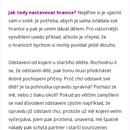
Jak tedy nastavovat hranice?
Nejdříve si je ujasnit
sám v sobě. Je potřeba, abych já sama zvládala své
hranice a pak je umím dávat dětem. Pro názornější
vysvětlení uvedu příklad, ačkoliv je zřejmé, že
o hranicích bychom si mohly povídat ještě dlouho.
Odstavení od kojení u staršího dítěte. Rozhodnu-li
se, že odstavím dítě, pak tomu musí předcházet
dobré pochopení příčiny. Proč chci odstavit své
dítě? Je ta pohnutka opravdu správná? Pochází ze
mě, nebo z tlaku okolí? Pokud po větším zamyšlení
se nad důvodem odstavení zjistím například, že
opravdu již odstavit chci, protože už mě kojení velmi
vyčerpává, jsem pak protivná, unavená, mé špatné
nálady pak schytá partner i starší sourozenec