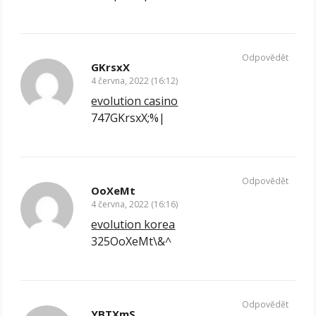
Odpovědět
GKrsxX
4 června, 2022 (16:12)
evolution casino
747GKrsxX;%|
Odpovědět
OoXeMt
4 června, 2022 (16:16)
evolution korea
325OoXeMt\&^
Odpovědět
YBTXmS