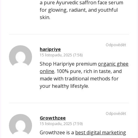
a pure Ayurvedic saffron face serum
for glowing, radiant, and youthful
skin.
Odpovědět
haripriye
15 listopadu, 2025 (7:58)
Shop Haripriye premium
organic ghee
online
. 100% pure, rich in taste, and
made with traditional methods for
your healthy lifestyle.
Odpovědět
Growthzee
15 listopadu, 2025 (7:59)
Growthzee is a
best digital marketing