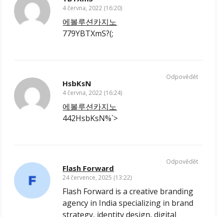
4 června, 2022 (16:20)
에볼루션카지노
779YBTXmS?(;
Odpovědět
HsbKsN
4 června, 2022 (16:24)
에볼루션카지노
442HsbKsN%`>
Odpovědět
Flash Forward
24 července, 2025 (13:22)
Flash Forward is a creative branding
agency in India specializing in brand
strategy, identity design, digital