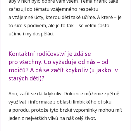
aby v nich bylo dobře vám všem. Téma hranic také
zařazuji do tématu vzájemného respektu
a vzájemné úcty, kterou děti také učíme. A které – je
to sice s podivem, ale je to tak – se velmi často
učíme i my dospěláci.
Kontaktní rodičovství je zdá se
pro všechny. Co vyžaduje od nás – od
rodičů? A dá se začít kdykoliv (u jakkoliv
starých dětí)?
Ano, začít se dá kdykoliv. Dokonce můžeme zpětně
využívat i informace z oblasti limbického otisku
a porodu, protože tyto brzké vzpomínky mohou mít
jeden z největších vlivů na náš celý život.