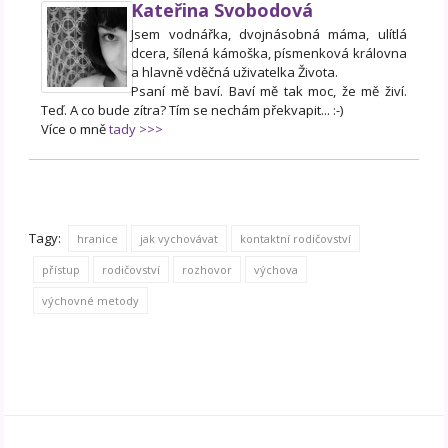
Kateřina Svobodová
Jsem vodnářka, dvojnásobná máma, ulítlá
dcera, šílená kámoška, písmenková královna
a hlavně vděčná uživatelka Života.
Psaní mě baví. Baví mě tak moc, že mě živí.
Teď. A co bude zítra? Tím se nechám překvapit... :-)
Více o mně
tady >>>
Tagy:
hranice
jak vychovávat
kontaktní rodičovství
přístup
rodičovství
rozhovor
výchova
výchovné metody