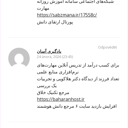
شبکه‌های اجتماعی سامانه آموزش روزانه
مهارت
https://sabzmana.ir/17558c/
پورتال ارتقای دانش
Odpovědět
یادگیری آسان
24 února, 2026 (23:45)
برای کسب درآمد از تدریس آنلاین مهارت‌های
نرم‌افزاری منابع علمی
تعداد فرزند از دیدگاه دکتر هلاکویی و تجربیات
یک بررسی
مرجع تکنیک خلاق
https://baharanhost.ir
افزایش بازدید سایت ۶ مرجع دانش هوشمند