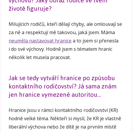
výchovu? Jaký obraz rodiče ve tvém
životě figuruje?
Milujících rodičů, kteří dělají chyby, ale omlouvají se
za ně a respektují mě takovou, jaká jsem. Máma
neuměla nastavovat hranice
a to jsem si přenesla
i do své výchovy. Hodně jsem s tématem hranic
několik let musela pracovat.
Jak se tedy vytváří hranice po způsobu
kontaktního rodičovství? Já sama znám
jen hranice vymezené autoritou…
Hranice jsou v rámci kontaktního rodičovství (KR)
hodně velké téma. Někteří si myslí, že KR je vlastně
liberální výchova nebo že dítě je na prvním místě