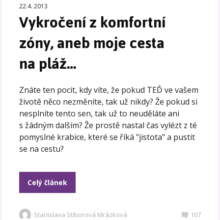
22.4. 2013
Vykročení z komfortní
zóny, aneb moje cesta
na pláž…
Znáte ten pocit, kdy víte, že pokud TEĎ ve vašem
životě něco nezměníte, tak už nikdy? Že pokud si
nesplníte tento sen, tak už to neuděláte ani
s žádným dalším? Že prostě nastal čas vylézt z té
pomyslné krabice, které se říká "jistota" a pustit
se na cestu?
Celý článek
Stanislava Stiborová Mrázková
107