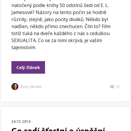
natočený podle knihy 50 odstínů šedi od E. L.
Jamesové? Názory na tento počin se hodně
různily, stejně, jako pocity diváků. Někdo byl
nadšen, někdo přímo znechucen. Čím to? Film
totiž ťuká na dveře každého z nás s cedulkou
SEXUALITA. Co se za nimi skrývá, je vaším
tajemstvím
Celý článek
Ženy ženám
13
24.10. 2014