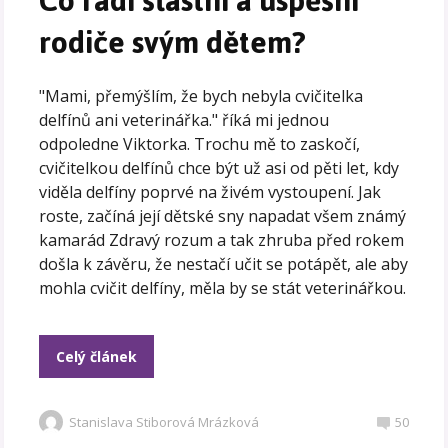
Co radí šťastní a úspěšní
rodiče svým dětem?
"Mami, přemýšlím, že bych nebyla cvičitelka
delfínů ani veterinářka." říká mi jednou
odpoledne Viktorka. Trochu mě to zaskočí,
cvičitelkou delfínů chce být už asi od pěti let, kdy
viděla delfíny poprvé na živém vystoupení. Jak
roste, začíná její dětské sny napadat všem známý
kamarád Zdravý rozum a tak zhruba před rokem
došla k závěru, že nestačí učit se potápět, ale aby
mohla cvičit delfíny, měla by se stát veterinářkou.
Celý článek
Stanislava Stiborová Mrázková
50