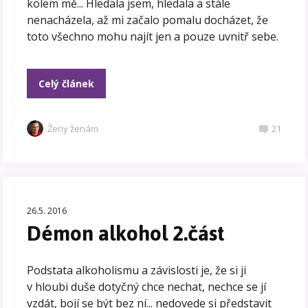
kolem mě... Hledala jsem, hledala a stále
nenacházela, až mi začalo pomalu docházet, že
toto všechno mohu najít jen a pouze uvnitř sebe.
Celý článek
Ženy ženám
21
26.5. 2016
Démon alkohol 2.část
Podstata alkoholismu a závislosti je, že si ji
v hloubi duše dotyčný chce nechat, nechce se jí
vzdát, bojí se být bez ní... nedovede si představit