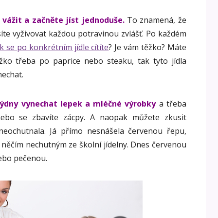
 vážit a začněte jíst jednoduše.
To znamená, že
usíte vyživovat každou potravinou zvlášť. Po každém
ak se po konkrétním jídle cítíte
? Je vám těžko? Máte
ko třeba po paprice nebo steaku, tak tyto jídla
nechat.
týdny vynechat lepek a mléčné výrobky
a třeba
nebo se zbavíte zácpy. A naopak můžete zkusit
 neochutnala. Já přímo nesnášela červenou řepu,
 něčím nechutným ze školní jídelny. Dnes červenou
nebo pečenou.