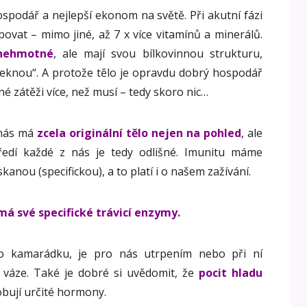
podář a nejlepší ekonom na světě. Při akutní fázi
ovat – mimo jiné, až 7 x více vitamínů a minerálů.
 nehmotné
, ale mají svou bílkovinnou strukturu,
„řeknou“. A protože tělo je opravdu dobrý hospodář
é zátěži více, než musí – tedy skoro nic…
 nás má
zcela originální tělo nejen na pohled
, ale
tředí každé z nás je tedy odlišné. Imunitu máme
kanou (specifickou), a to platí i o našem zažívání.
má své specifické trávicí enzymy.
pro kamarádku, je pro nás utrpením nebo při ní
váze. Také je dobré si uvědomit, že
pocit hladu
obují určité hormony.