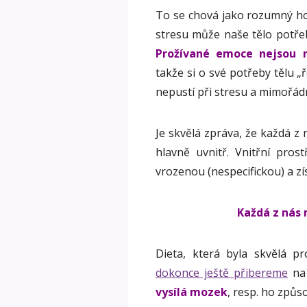
To se chová jako rozumný hos
stresu může naše tělo potřeb
Prožívané emoce nejsou
takže si o své potřeby tělu 
nepustí při stresu a mimořádn
Je skvělá zpráva, že každá z
hlavně uvnitř. Vnitřní pros
vrozenou (nespecifickou) a zís
Každá z nás 
Dieta, která byla skvělá 
dokonce ještě přibereme
na 
vysílá mozek
, resp. ho způs