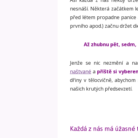
Asi každá z nás někdy drže
nesnáší. Některá začátkem le
před létem propadne panice a
prvního apod.) začnu držet die
Až zhubnu pět, sedm, 
Jenže se nic nezmění a na
naštvané
a
příště si vybere
dřiny v tělocvičně, abychom
našich krutých předsevzetí.
Každá z nás má úžasné 