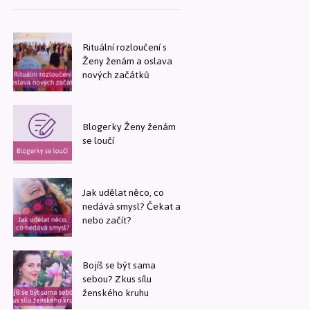
Rituální rozloučení s
Ženy ženám a oslava
nových začátků
Blogerky Ženy ženám
se loučí
Jak udělat něco, co
nedává smysl? Čekat a
nebo začít?
Bojíš se být sama
sebou? Zkus sílu
ženského kruhu