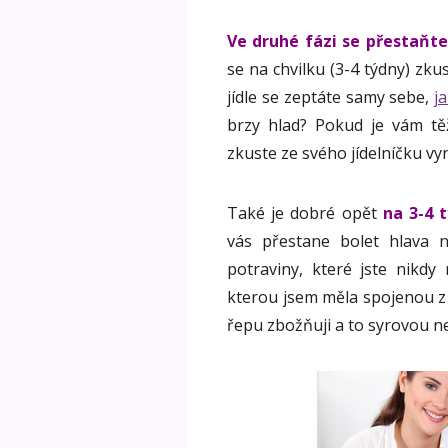
Ve druhé fázi se přestaňte
se na chvilku (3-4 týdny) zk
jídle se zeptáte samy sebe,
j
brzy hlad? Pokud je vám těž
zkuste ze svého jídelníčku vy
Také je dobré opět
na 3-4 
vás přestane bolet hlava 
potraviny, které jste nikdy
kterou jsem měla spojenou z
řepu zbožňuji a to syrovou 