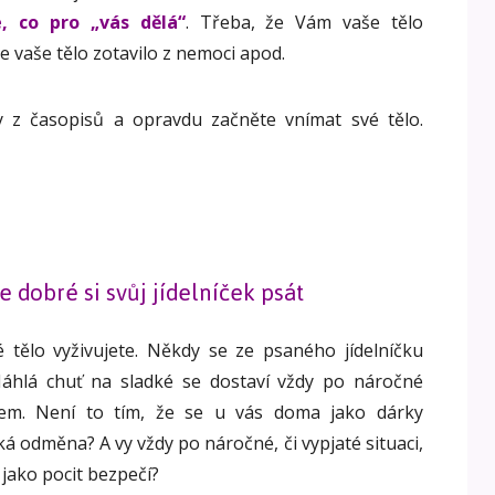
, co pro „vás dělá“
. Třeba, že Vám vaše tělo
 vaše tělo zotavilo z nemoci apod.
 z časopisů a opravdu začněte vnímat své tělo.
e dobré si svůj jídelníček psát
é tělo vyživujete. Někdy se ze psaného jídelníčku
Náhlá chuť na sladké se dostaví vždy po náročné
rem. Není to tím, že se u vás doma jako dárky
á odměna? A vy vždy po náročné, či vypjaté situaci,
jako pocit bezpečí?