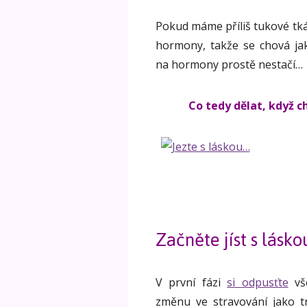
Pokud máme příliš tukové tkán
hormony, takže se chová jak
na hormony prostě nestačí…
Co tedy dělat, když 
Začněte jíst s lásk
V první fázi
si odpusťte
vše
změnu ve stravování jako tr