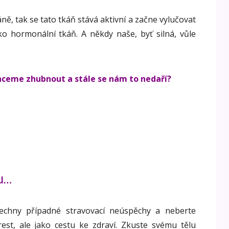
ě, tak se tato tkáň stává aktivní a začne vylučovat
o hormonální tkáň. A někdy naše, byť silná, vůle
chceme zhubnout a stále se nám to nedaří?
ou…
chny případné stravovací neúspěchy a neberte
est, ale jako cestu ke zdraví. Zkuste svému tělu