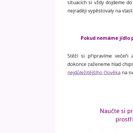
situacích si vždy dojdeme do
nejraději vypěstovaly na vlast
Pokud nemáme jídlo p
Stěží si připravíme večeř
dokonce zaženeme hlad chips
nejdůležitějšího člověka
na sv
Naučte si pr
prostř