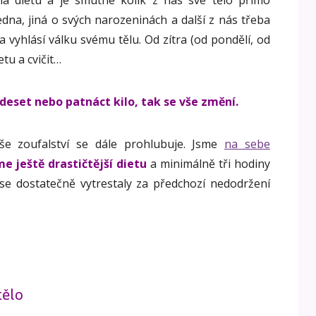
la dietu a je smutné kolik z nás své tělo přímo
dna, jiná o svých narozeninách a další z nás třeba
 vyhlásí válku svému tělu. Od zítra (od pondělí, od
tu a cvičit…
deset nebo patnáct kilo, tak se vše změní.
še zoufalství se dále prohlubuje. Jsme
na sebe
me ještě drastičtější dietu
a minimálně tři hodiny
 se dostatečně vytrestaly za předchozí nedodržení
tělo